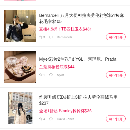
Bernardelli 八月大促📢拉夫劳伦衬衫$51🐎麻
花毛衣$105
直接4.5折！TB四杠卫衣$481
3
Bernardelli
APP打开
新年开运菜
尊嘟好好吃
Myer彩妆2件7折💄YSL、阿玛尼、Prada
兰蔻持妆粉底液$44
1
Myer
APP打开
炸裂升级💥DJ折上3折 拉夫劳伦羽绒马甲
$237
全场1折起 Stanley拎拎杯$36
4
David Jones
APP打开