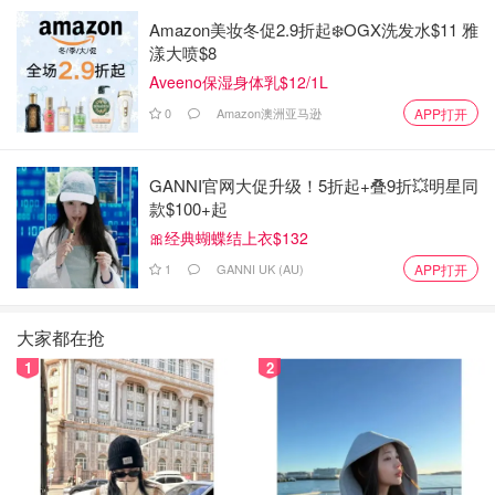
Amazon美妆冬促2.9折起❄️OGX洗发水$11 雅
漾大喷$8
Aveeno保湿身体乳$12/1L
0
Amazon澳洲亚马逊
APP打开
GANNI官网大促升级！5折起+叠9折💥明星同
款$100+起
🎀经典蝴蝶结上衣$132
1
GANNI UK (AU)
APP打开
大家都在抢
1
2