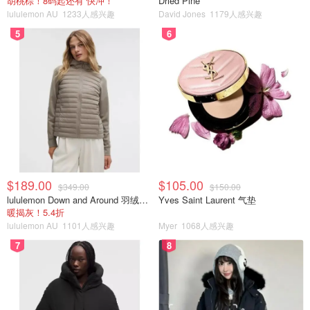
胡桃棕！8码起还有 快冲！
Dried Pine
lululemon AU
1233人感兴趣
David Jones
1179人感兴趣
5
6
$189.00
$105.00
$349.00
$150.00
lululemon Down and Around 羽绒夹克
Yves Saint Laurent 气垫
暖揭灰！5.4折
lululemon AU
1101人感兴趣
Myer
1068人感兴趣
7
8