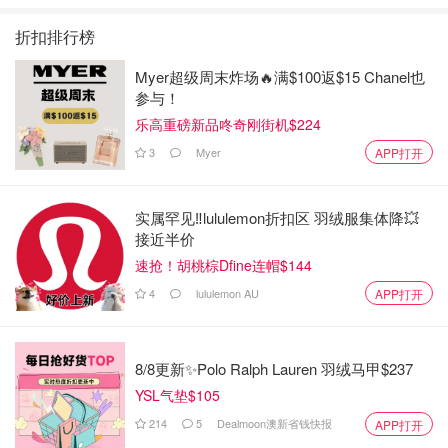
折扣排行榜
Myer超级周末炸场🔥满$100返$15 Chanel也
参与！
乐高重磅新品咚奇刚街机$224
3
Myer
APP打开
实属罕见‼️lululemon折扣区 羽绒服集体降💥
接近半价
速抢！胡桃棕Dfine连帽$144
4
lululemon AU
APP打开
8/8更新✨Polo Ralph Lauren 羽绒马甲$237
YSL气垫$105
214
5
Dealmoon澳新省钱快报
APP打开