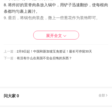
8. 将炸好的里脊肉条放入锅中，用铲子迅速翻炒，使每根肉
条都均匀裹上酱汁。
9. 最后，将锅包肉装盘，撒上一些葱花作为装饰即可。
温馨提示：
- 在炸锅包肉时，油的温度要适中，过热会导致外面炸焦、
展开全文
里面未熟，过低则会导致不酥脆。
- 在调制锅包肉的酱汁时，可以根据个人口味调整各种调味
上一篇：
2月9日起！中国和新加坡互免签证！最长可停留30天
料的比例。
下一篇：
有没有什么在美国不尝会后悔的东西？
问大家
0
全部