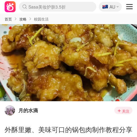
🇦🇺
Sasa美妆护肤3.5折
AU
lululemon折扣上新
SSENSE年中2.5折
FreshBeauty好价汇总
Cettire降价+叠9折
WWS Coles超市实拍
viagogo二手票捡漏
Myer超级周末
The Outnet奢牌1折起
David Jones 3折起
Flannels大牌1折
Perfumes Club护肤1折
AMIRO面罩$251
Amazon折扣汇总
eToro入金$200送$50
Amazon数码好物
ICONIC本周7.5折
ThedoubleF高奢地板价
Moose Knuckles 6折
丝芙兰5折起
EUFY摄像头$98
Selenichast首饰2折
Trip机票酒店促销
YSL送5件彩妆礼
Amazon家居好物
Amazon美妆护肤
雅漾大喷$8
过敏原检测盒$33
伊索独家赠50ml沐浴露
科颜氏高保湿面霜$29
SEALIFE海洋馆门票6折
丝塔芙大白罐$16
订阅Newsletter送香薰
Cult Beauty 6.8折
Harrods圣诞日历$525
LN-CC奢牌私促3折
d'Alba空姐喷雾$16
EVE LOM套装£56
Bernardelli独家4折
Adore Beauty 6折起
CT圣诞日历
Mytheresa奢品2.7折
Luxury Escapes 9折
Currentbody美容仪$881
MOON Garden Live
Roborock扫地机$649
Tingo Life水杯$24
Valentino官网5折
CR洗护套装$23
修丽可4件套$159
Myer彩妆2件7折
GANNI官网4.5折
Stylevana韩妆4折
Tessabit高奢8.5折
OGX洗发水$11
Amazon阿德莱德次日达
卡诗8.5折+赠礼
Philips Hue灯具8折
首页
攻略
校园生活
月的水滴
关注
外酥里嫩、美味可口的锅包肉制作教程分享