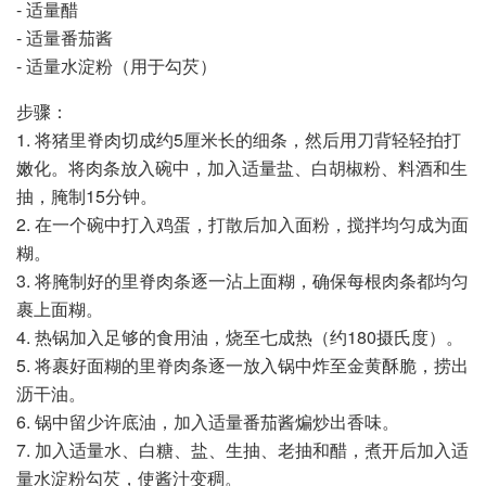
- 适量醋
- 适量番茄酱
- 适量水淀粉（用于勾芡）
步骤：
1. 将猪里脊肉切成约5厘米长的细条，然后用刀背轻轻拍打
嫩化。将肉条放入碗中，加入适量盐、白胡椒粉、料酒和生
抽，腌制15分钟。
2. 在一个碗中打入鸡蛋，打散后加入面粉，搅拌均匀成为面
糊。
3. 将腌制好的里脊肉条逐一沾上面糊，确保每根肉条都均匀
裹上面糊。
4. 热锅加入足够的食用油，烧至七成热（约180摄氏度）。
5. 将裹好面糊的里脊肉条逐一放入锅中炸至金黄酥脆，捞出
沥干油。
6. 锅中留少许底油，加入适量番茄酱煸炒出香味。
7. 加入适量水、白糖、盐、生抽、老抽和醋，煮开后加入适
量水淀粉勾芡，使酱汁变稠。