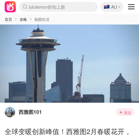
🇦🇺
lululemon折扣上新
AU
Sasa美妆护肤3.5折
SSENSE年中2.5折
FreshBeauty好价汇总
Cettire降价+叠9折
WWS Coles超市实拍
viagogo二手票捡漏
Myer超级周末
The Outnet奢牌1折起
David Jones 3折起
Flannels大牌1折
Perfumes Club护肤1折
AMIRO面罩$251
Amazon折扣汇总
eToro入金$200送$50
Amazon数码好物
ICONIC本周7.5折
ThedoubleF高奢地板价
Moose Knuckles 6折
丝芙兰5折起
EUFY摄像头$98
Selenichast首饰2折
Trip机票酒店促销
YSL送5件彩妆礼
Amazon家居好物
Amazon美妆护肤
雅漾大喷$8
过敏原检测盒$33
伊索独家赠50ml沐浴露
科颜氏高保湿面霜$29
SEALIFE海洋馆门票6折
丝塔芙大白罐$16
订阅Newsletter送香薰
Cult Beauty 6.8折
Harrods圣诞日历$525
LN-CC奢牌私促3折
d'Alba空姐喷雾$16
EVE LOM套装£56
Bernardelli独家4折
Adore Beauty 6折起
CT圣诞日历
Mytheresa奢品2.7折
Luxury Escapes 9折
Currentbody美容仪$881
MOON Garden Live
Roborock扫地机$649
Tingo Life水杯$24
Valentino官网5折
CR洗护套装$23
修丽可4件套$159
Myer彩妆2件7折
GANNI官网4.5折
Stylevana韩妆4折
Tessabit高奢8.5折
OGX洗发水$11
Amazon阿德莱德次日达
卡诗8.5折+赠礼
Philips Hue灯具8折
首页
攻略
校园生活
西雅图101
关注
全球变暖创新峰值！西雅图2月春暖花开，