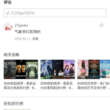
评论
图片来自于@seattletimes ，版权属于原作者
打开App写评论
拉尼娜现象对美国气候的影响
ZTgarden
9个月前厄尔尼诺首次出现时，全球开始迅速变暖。但拉尼
气象变幻莫测的
娜现象可以暂时减缓这种变暖。
2024-02-11
· 回复
相对的，拉尼娜以促进南加/西南部干旱，并以带来具有破
坏性的大西洋飓风季而闻名。
相关攻略
2026美剧推荐 - 最新必
2026韩剧推荐 - 最新高
2026综艺推荐 - 热门好
看高分美剧排行榜 - 8月
分好看韩剧排行榜 - 8月
看的综艺节目排行榜 - 
最新: 《​​足球教练 》第
最新：丁海寅《我的荒
月最新:《​​伦敦合伙人
四季回归！
糖恋爱 》上线❣️
回归啦
折扣排行榜