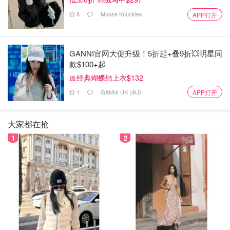
8
Moose Knuckles
APP打开
GANNI官网大促升级！5折起+叠9折💥明星同
款$100+起
🎀经典蝴蝶结上衣$132
1
GANNI UK (AU)
APP打开
大家都在抢
1
2