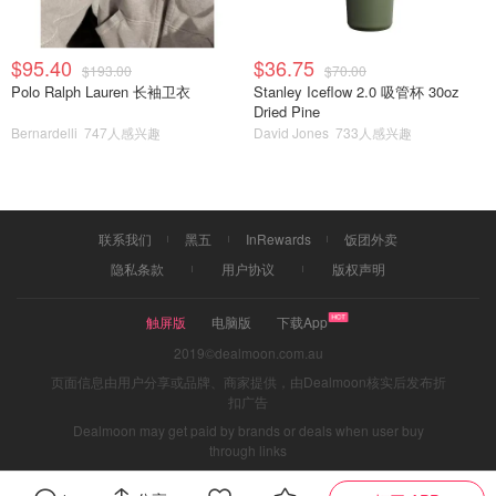
$95.40
$36.75
$193.00
$70.00
Polo Ralph Lauren 长袖卫衣
Stanley Iceflow 2.0 吸管杯 30oz
Dried Pine
Bernardelli
747人感兴趣
David Jones
733人感兴趣
联系我们
黑五
InRewards
饭团外卖
隐私条款
用户协议
版权声明
触屏版
电脑版
下载App
2019©dealmoon.com.au
页面信息由用户分享或品牌、商家提供，由Dealmoon核实后发布折
扣广告
Dealmoon may get paid by brands or deals when user buy
through links