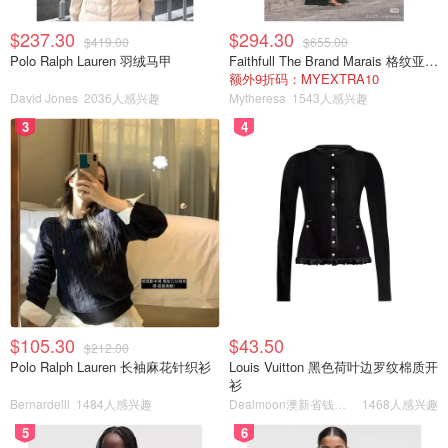
$237.30
$294.30
$419.00
$655.00
Polo Ralph Lauren 羽绒马甲
Faithfull The Brand Marais 格纹亚麻吊带中长连衣裙
额外9折码：MYEXTRA10
David Jones
2036人感兴趣
Mytheresa
1543人感兴趣
3
4
$105.30
$43.50
$212.00
Polo Ralph Lauren 长袖麻花针织衫
Louis Vuitton 黑色荷叶边罗纹棉质开
衫
Bernardelli
1484人感兴趣
Dealmoon澳新省钱快报
1468人感兴趣
5
6