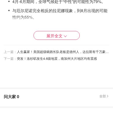
4月-6月期间，全球气候处于“中性”的可能性为79%。
与厄尔尼诺完全相反的拉尼娜现象，到8月出现的可能
性约为55%。
地球是否受到拉尼娜或厄尔尼诺现象的影响，将取决于太平
洋赤道沿线情况。
展开全文
上一篇：
人生赢家！美国超级碗酋长队老板是德州人，达拉斯有千万豪宅，老婆女儿都是选美皇后
下一篇：
突发！洛杉矶发生4.6级地震，南加州大片地区均有震感
问大家
0
全部