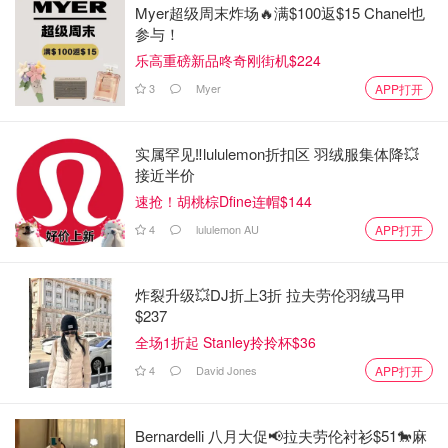
Myer超级周末炸场🔥满$100返$15 Chanel也
参与！
图片来自NOAA，版权属于原作者
乐高重磅新品咚奇刚街机$224
在拉尼娜现象期间，
3
Myer
APP打开
太平洋信风将温暖的海水推向西部，导致太平洋西侧、阿拉
实属罕见‼️lululemon折扣区 羽绒服集体降💥
斯加南部、美国西北部和北部平原天气会比正常情况更加潮
接近半价
湿。
速抢！胡桃棕Dfine连帽$144
紧接着，它将在冬季达到高峰，促使美国南部出现干燥温和
4
lululemon AU
APP打开
的气候。
假如8月拉尼娜现象如期出现，那么至少下一个西雅图的冬
炸裂升级💥DJ折上3折 拉夫劳伦羽绒马甲
$237
季，又要回到多雨多风的正常模式了。
全场1折起 Stanley拎拎杯$36
各位西雅图小伙伴，更喜欢哪一种天气模式呢？
4
David Jones
APP打开
来源：seattletimes 头图credit：seattletimes
Bernardelli 八月大促📢拉夫劳伦衬衫$51🐎麻