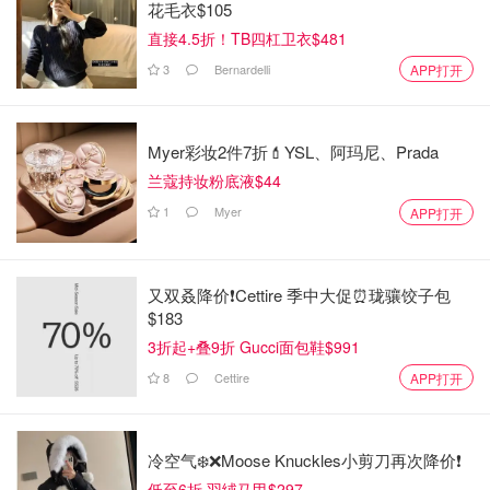
花毛衣$105
直接4.5折！TB四杠卫衣$481
3
Bernardelli
APP打开
Myer彩妆2件7折💄YSL、阿玛尼、Prada
兰蔻持妆粉底液$44
1
Myer
APP打开
又双叒降价❗️Cettire 季中大促⏰珑骧饺子包
$183
3折起+叠9折 Gucci面包鞋$991
8
Cettire
APP打开
冷空气❄️❌️Moose Knuckles小剪刀再次降价❗️
低至6折 羽绒马甲$297