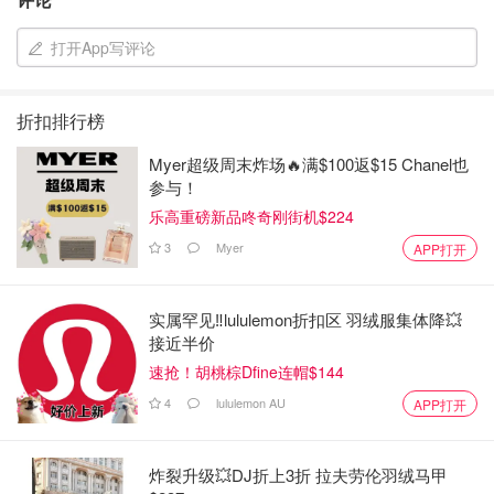
打开App写评论
折扣排行榜
Myer超级周末炸场🔥满$100返$15 Chanel也
参与！
乐高重磅新品咚奇刚街机$224
3
Myer
APP打开
实属罕见‼️lululemon折扣区 羽绒服集体降💥
接近半价
速抢！胡桃棕Dfine连帽$144
4
lululemon AU
APP打开
炸裂升级💥DJ折上3折 拉夫劳伦羽绒马甲