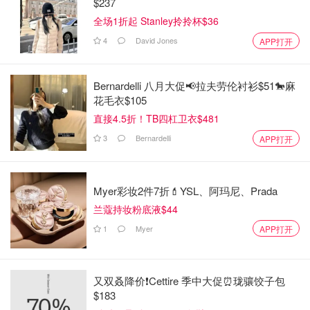
$237
全场1折起 Stanley拎拎杯$36
4
David Jones
APP打开
Bernardelli 八月大促📢拉夫劳伦衬衫$51🐎麻
花毛衣$105
直接4.5折！TB四杠卫衣$481
3
Bernardelli
APP打开
Myer彩妆2件7折💄YSL、阿玛尼、Prada
兰蔻持妆粉底液$44
1
Myer
APP打开
又双叒降价❗️Cettire 季中大促⏰珑骧饺子包
$183