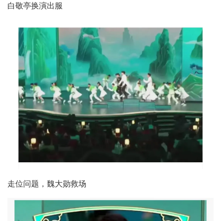
白敬亭换演出服
走位问题，魏大勋救场