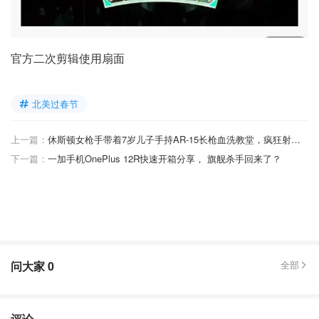
官方二次剪辑使用扇面
北美过春节
上一篇：
休斯顿女枪手带着7岁儿子手持AR-15长枪血洗教堂，疯狂射击1死2伤！
下一篇：
一加手机OnePlus 12R快速开箱分享， 旗舰杀手回来了？
问大家
0
全部
评论