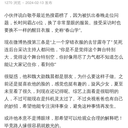
1270 浏览
2024-02-13 发布
小伙伴说白敬亭最近热搜霸榜了，因为被扒出春晚走位问
题，长时间霸占c位，换了非常显眼的服装。接受采访时也
要换不一样的醒目衣服，史称“春山学”。
现在微博热搜第三条是“上一个穿错衣服的去甘露寺了” 笑死
连后台采访主持人都问他，“你是不是觉得这个舞台特别
大，觉得这个舞台特别空，你好像用尽了力气都不知道怎么
能让大家记住你，看到你”
很疑惑，他和魏大勋魏晨都是朋友，为什么要这样子做。之
前还是挺喜欢他的脸的，感觉也挺有趣的，旋风少女，夏至
未至看了很久，到现在还记得呢。综艺上面看是很聪明的
人，不过可能现在是抖机灵太过了。不过央视爸爸也有自己
的妙招，希望他能专注演绎事业，避免这种事情再发生。
或许他本意不是博眼球，那希望可以给观众合理的解释吧！
毕竟路人缘很容易就败光的。