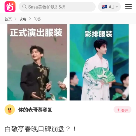
🇦🇺
Sasa美妆护肤3.5折
AU
lululemon折扣上新
SSENSE年中2.5折
FreshBeauty好价汇总
Cettire降价+叠9折
WWS Coles超市实拍
viagogo二手票捡漏
Myer超级周末
The Outnet奢牌1折起
David Jones 3折起
Flannels大牌1折
Perfumes Club护肤1折
AMIRO面罩$251
Amazon折扣汇总
eToro入金$200送$50
Amazon数码好物
ICONIC本周7.5折
ThedoubleF高奢地板价
Moose Knuckles 6折
丝芙兰5折起
EUFY摄像头$98
Selenichast首饰2折
Trip机票酒店促销
YSL送5件彩妆礼
Amazon家居好物
Amazon美妆护肤
雅漾大喷$8
过敏原检测盒$33
伊索独家赠50ml沐浴露
科颜氏高保湿面霜$29
SEALIFE海洋馆门票6折
丝塔芙大白罐$16
订阅Newsletter送香薰
Cult Beauty 6.8折
Harrods圣诞日历$525
LN-CC奢牌私促3折
d'Alba空姐喷雾$16
EVE LOM套装£56
Bernardelli独家4折
Adore Beauty 6折起
CT圣诞日历
Mytheresa奢品2.7折
Luxury Escapes 9折
Currentbody美容仪$881
MOON Garden Live
Roborock扫地机$649
Tingo Life水杯$24
Valentino官网5折
CR洗护套装$23
修丽可4件套$159
Myer彩妆2件7折
GANNI官网4.5折
Stylevana韩妆4折
Tessabit高奢8.5折
OGX洗发水$11
Amazon阿德莱德次日达
卡诗8.5折+赠礼
Philips Hue灯具8折
首页
攻略
问答
你的表哥慕容复
关注
白敬亭春晚口碑崩盘？！