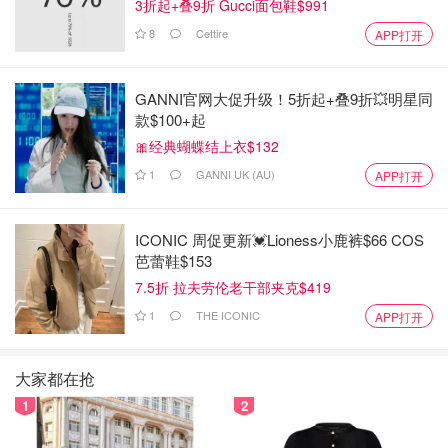
3折起+叠9折 Gucci面包鞋$991
8
Cettire
APP打开
GANNI官网大促升级！5折起+叠9折💥明星同
款$100+起
🎀经典蝴蝶结上衣$132
1
GANNI UK (AU)
APP打开
ICONIC 周促更新💓Lioness小鹿裤$66 COS
芭蕾鞋$153
7.5折 拉夫劳伦老干部夹克$419
1
THE ICONIC
APP打开
大家都在抢
1
2