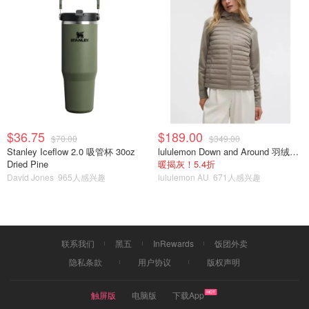
$36.75
$189.00
$70.00
$349.00
Stanley Iceflow 2.0 吸管杯 30oz
lululemon Down and Around 羽绒夹克
Dried Pine
暖揭灰！5.4折
David Jones
965人感兴趣
lululemon AU
671人感兴趣
联系我们
黑五
InRewards
饭团外卖
隐私条款
用户协议
版权声明
触屏版
电脑版
下载App