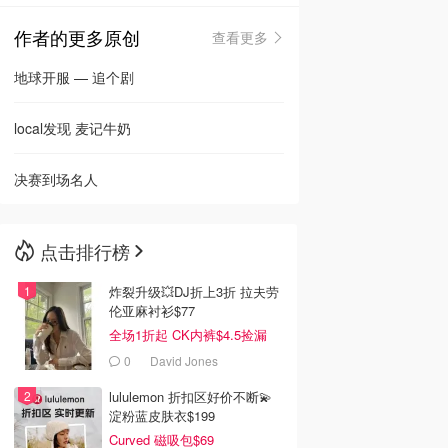
作者的更多原创
查看更多
🇳🇿
新西兰
地球开服 — 追个剧
local发现 麦记牛奶
决赛到场名人
点击排行榜
炸裂升级💥DJ折上3折 拉夫劳
伦亚麻衬衫$77
全场1折起 CK内裤$4.5捡漏
0
David Jones
lululemon 折扣区好价不断💫
淀粉蓝皮肤衣$199
Curved 磁吸包$69