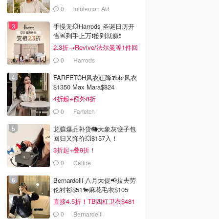
0
lululemon AU
手慢无💥Harrods 圣诞日历开
售🚨到手上万❗️抢到就赚❗️
2.3折→Revive/法尔曼等1件回
本！
0
Harrods
FARFETCH风衣狂降❓bbr风衣
$1350 Max Mara$824
4折起+额外8折
0
Farfetch
龙骧爆品补货🐘大象灰饺子包
回归又降价💥$157入！
3折起+叠9折！
0
Cettire
Bernardelli 八月大促📢拉夫劳
伦衬衫$51🐎麻花毛衣$105
直接4.5折！TB四杠卫衣$481
0
Bernardelli