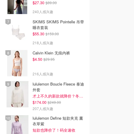
$27.30
$89.00
240人感兴趣
SKIMS SKIMS Pointelle 吊带
睡衣套装
$55.30
$159.00
218人感兴趣
Calvin Klein 无痕内裤
$4.50
$29.95
216人感兴趣
lululemon Boucle Fleece 泰迪
外套
才上不久的新款就降价？冬季必备
$174.00
$249.00
207人感兴趣
lululemon Define 短款夹克 薰
衣草紫
短款也降价了！码全速收