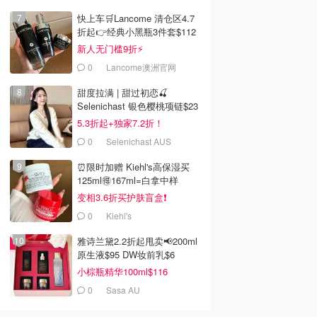
快上车🛒Lancome 清仓区4.7
折起👉经典小黑瓶3件套$112
新人无门槛9折⚡️
0
Lancome澳洲官网
甜度拉满 | 甜过初恋🍒
Selenichast 银色樱桃项链$23
5.3折起+独家7.2折！
0
Selenichast AUS
⏰️限时加赠 Kiehl's高保湿买
125ml🉐167ml=白拿中样
变相3.6折买护肤盲盒❗️
0
Kiehl's
雅诗兰黛2.2折起甩卖📢200ml
原生液$95 DW妆前乳$6
小棕瓶精华100ml$116
0
Sasa AU