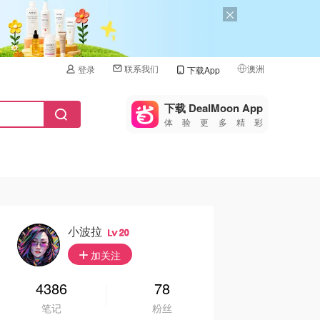
联系我们
澳洲
登录
下载App
🇺🇸
美国
下载 DealMoon App
体验更多精彩
🇨🇳
中国
🇨🇦
加拿大
🇬🇧
英国
🇩🇪
德国
小波拉
20
🇫🇷
加关注
法国
🇮🇹
4386
78
意大利
笔记
粉丝
🇦🇺
澳洲