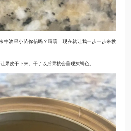
株牛油果小苗你信吗？嘻嘻，现在就让我一步一步来教
，让果皮干下来。干了以后果核会呈现灰褐色。