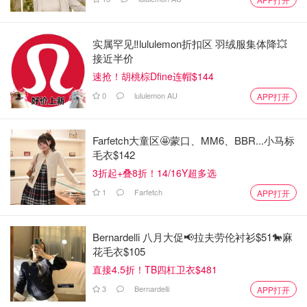
实属罕见‼️lululemon折扣区 羽绒服集体降💥
接近半价
速抢！胡桃棕Dfine连帽$144
0
lululemon AU
APP打开
Farfetch大童区🤩蒙口、MM6、BBR...小马标
毛衣$142
3折起+叠8折！14/16Y超多选
1
Farfetch
APP打开
Bernardelli 八月大促📢拉夫劳伦衬衫$51🐎麻
花毛衣$105
直接4.5折！TB四杠卫衣$481
3
Bernardelli
APP打开