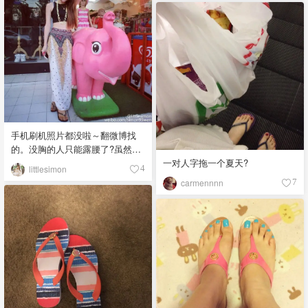
手机刷机照片都没啦～翻微博找
的。没胸的人只能露腰了?虽然腰
也没练过
一对人字拖一个夏天?
littlesimon
4
carmennnn
7