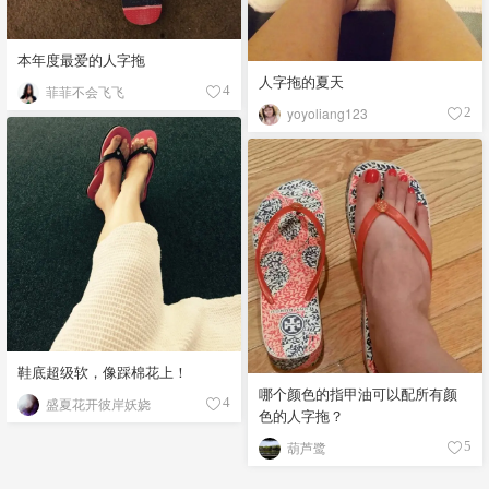
本年度最爱的人字拖
人字拖的夏天
菲菲不会飞飞
4
yoyoliang123
2
鞋底超级软，像踩棉花上！
哪个颜色的指甲油可以配所有颜
盛夏花开彼岸妖娆
4
色的人字拖？
葫芦鹭
5