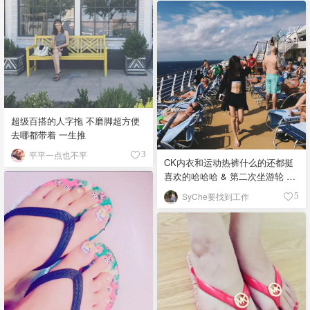
超级百搭的人字拖 不磨脚超方便
去哪都带着 一生推
平平一点也不平
3
CK内衣和运动热裤什么的还都挺
喜欢的哈哈哈 & 第二次坐游轮 这
次的体验太棒了 迫不及待下一次
SyChe要找到工作
5
的旅程