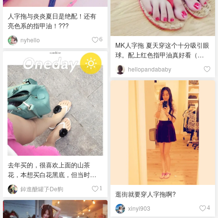
人字拖与炎炎夏日是绝配！还有
亮色系的指甲油！???
nyhello
6
MK人字拖 夏天穿这个十分吸引眼
球。配上红色指甲油真好看（其
实脚趾头那是沾了闪粉，不过没
hellopandababy
有拍出来那个美美的效果）。穿
起来也很舒服，比胶拖舒服多
了。
去年买的，很喜欢上面的山茶
花，本想买白花黑底，但当时只
有这个配色了，纠结了半天还是
鋽進醣罐孒De豿
1
入了，结果意外好看也好搭，今
逛街就要穿人字拖啊?
年仍然很喜欢，夏天就是人字拖
xinyi903
4
和T-shirt短裤的季节啊～