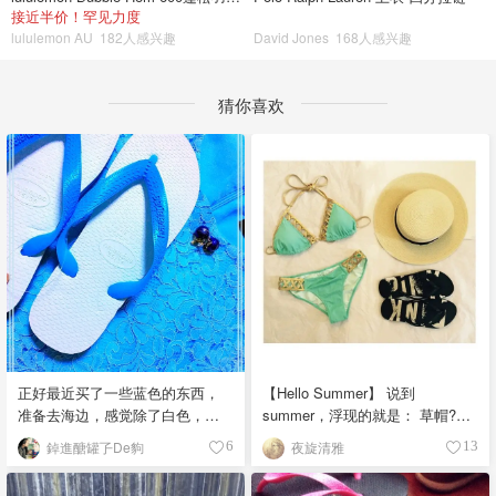
接近半价！罕见力度
lululemon AU
182人感兴趣
David Jones
168人感兴趣
猜你喜欢
正好最近买了一些蓝色的东西，
【Hello Summer】 说到
准备去海边，感觉除了白色，蓝
summer，浮现的就是： 草帽?，
色和大海更配哦～
泳衣?，人字拖。 对我来说，这些
鋽進醣罐孒De豿
夜旋清雅
6
13
是夏季的专属单品???。