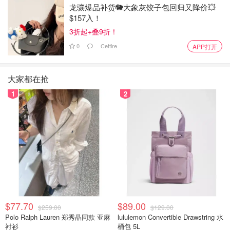
龙骧爆品补货🐘大象灰饺子包回归又降价💥
$157入！
3折起+叠9折！
0
Cettire
APP打开
大家都在抢
1
2
$77.70
$89.00
$259.00
$129.00
Polo Ralph Lauren 郑秀晶同款 亚麻
lululemon Convertible Drawstring 水
衬衫
桶包 5L