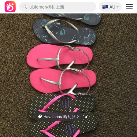
🇦🇺
Sasa美妆护肤3.5折
AU
lululemon折扣上新
SSENSE年中3折
FreshBeauty好价汇总
Cettire降价+叠9折
Farfetch折上8折
WWS Coles超市实拍
viagogo二手票捡漏
Myer清仓1折起
The Outnet奢牌1折起
David Jones 3折起
Flannels大牌1折
Perfumes Club护肤1折
AMIRO返校季6.2折
Oweek抽奖送Airpods
Amazon折扣汇总
eToro入金$200送$50
Amazon数码好物
ICONIC本周7.5折
ThedoubleF高奢地板价
Moose Knuckles 6折
丝芙兰5折起
EUFY官网3.7折起
Selenichast首饰2折
Trip机票酒店促销
YSL送5件彩妆礼
Amazon家居好物
BIGBANG巡演开票
David Jones时尚3折
Amazon美妆护肤
雅漾大喷$8
过敏原检测盒$33
伊索独家赠50ml沐浴露
科颜氏清仓3折
SEALIFE海洋馆门票6折
丝塔芙大白罐$16
订阅Newsletter送香薰
Cult Beauty 6.8折
Harrods圣诞日历2.3折
LN-CC奢牌私促3折
d'Alba空姐喷雾$16
EVE LOM套装逆天2折
Bernardelli独家4折
Adore Beauty 6折起
CT圣诞日历
Mytheresa奢品2.7折
Luxury Escapes 9折
Currentbody美容仪9折
卡诗9折+赠4件礼
MOON Garden Live
ALLSAINTS美衣3折
Roborock扫地机3.7折
Tingo Life水杯$24
Valentino官网5折
CR洗发护发6.3折
Havaianas 哈瓦那