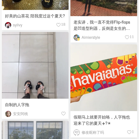
好美的山茶花 陪我度过这个夏天?
老实讲，我一直不觉得Flip-flops
sylivy
18
是凹造型利器，反倒是女生的减
分必备单品！除非坡跟还能略显
Aimierstyle
11
长腿！这双NB也是打折加上记忆
棉底舒服才顺手收入滴！可以很
负责任滴说这是我人生中第一双
Flip-flops???
自制的人字拖
安安阿桃
假期马上就要开始咯，人字拖也
迎来了它的夏天✈️?☀
修改昵称了吗
1