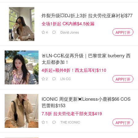
炸裂升级💥DJ折上3折 拉夫劳伦亚麻衬衫$77
全场1折起 CK内裤$4.5捡漏
4
David Jones
APP打开
🚨LN-CC私促再升级｜巴黎世家 burberry 西
太后都参加！
4折起+额外8折！西太后耳钉$110
2
LN-CC
APP打开
ICONIC 周促更新💓Lioness小鹿裤$66 COS
芭蕾鞋$153
7.5折 拉夫劳伦老干部夹克$419
1
THE ICONIC
APP打开