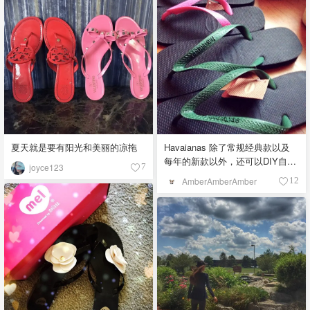
夏天就是要有阳光和美丽的凉拖
Havaianas 除了常规经典款以及
每年的新款以外，还可以DIY自己
joyce123
7
搭配鞋子配色! 这是我自己做的情
AmberAmberAmber
12
侣鞋?