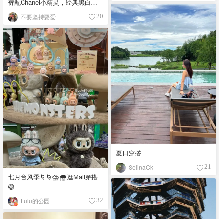
裤配Chanel小精灵，经典黑白如
何穿得不普通
不要坚持要爱
20
夏日穿搭
SelinaCk
21
七月台风季🌀🌀⛈🌨逛Mall穿搭
😅
Lulu的公园
32