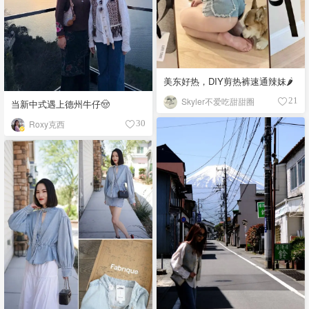
美东好热，DIY剪热裤速通辣妹🌶️
Skyler不爱吃甜甜圈
21
当新中式遇上德州牛仔🤠
Roxy克西
30