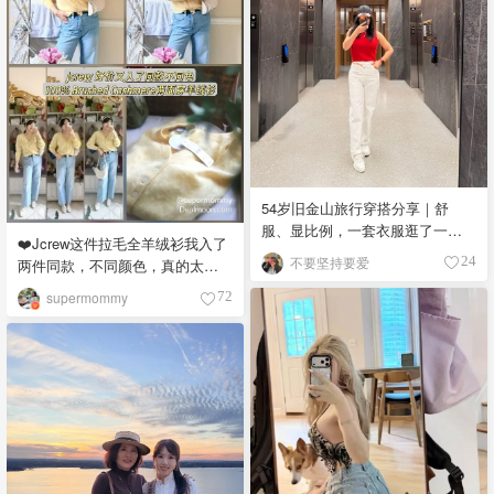
54岁旧金山旅行穿搭分享｜舒
服、显比例，一套衣服逛了一下
❤️Jcrew这件拉毛全羊绒衫我入了
午❤️
不要坚持要爱
24
两件同款，不同颜色，真的太爱
了
supermommy
72