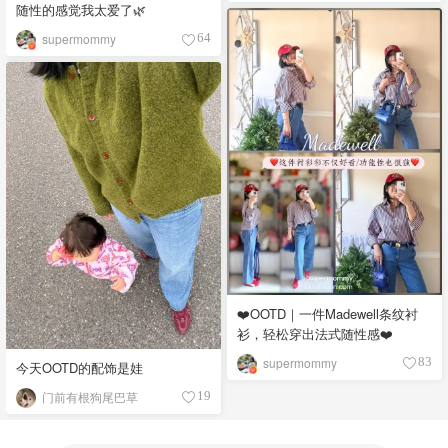
随性的感觉我太爱了🌿
supermommy
64
❤️OOTD｜一件Madewell条纹衬
衫，轻松穿出法式随性感❤️
supermommy
83
今天OOTD的配饰是娃
门前有根狗尾巴草
19