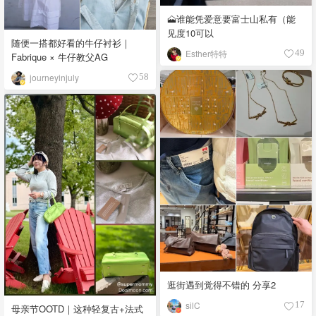
🗻谁能凭爱意要富士山私有（能
见度10可以
随便一搭都好看的牛仔衬衫｜
Esther特特
49
Fabrique × 牛仔教父AG
journeyinjuly
58
逛街遇到觉得不错的 分享2
silC
17
母亲节OOTD｜这种轻复古+法式