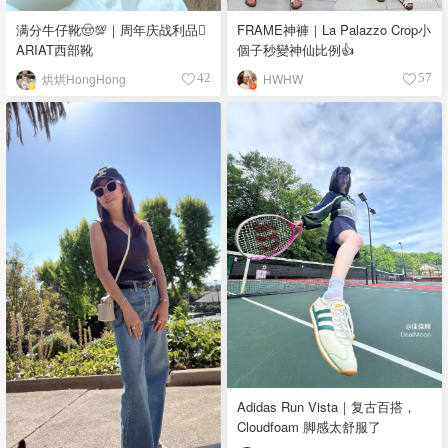
满分牛仔靴🤠💯｜周年庆战利品🪎
FRAME神褲｜La Palazzo Crop小
ARIAT西部靴
個子秒變神仙比例👍
烘烘HongHong
HWHW
42
57
Adidas Run Vista｜复古百搭，
Cloudfoam 脚感太舒服了