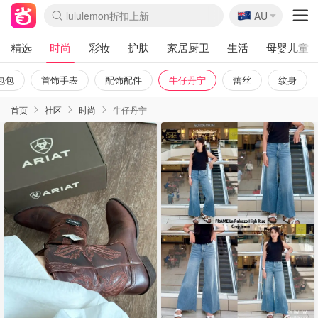
🇦🇺
Sasa美妆护肤3.5折
AU
lululemon折扣上新
SSENSE年中2.5折
FreshBeauty好价汇总
Cettire降价+叠9折
WWS Coles超市实拍
viagogo二手票捡漏
Myer折扣汇总
The Outnet奢牌1折起
David Jones 3折起
Flannels大牌1折
Perfumes Club护肤1折
AMIRO面罩$251
Amazon折扣汇总
eToro入金$200送$50
Amazon数码好物
ICONIC本周7.5折
ThedoubleF高奢地板价
Moose Knuckles 6折
EUFY摄像头$98
Selenichast首饰2折
Trip机票酒店促销
YSL送5件彩妆礼
Amazon家居好物
Amazon美妆护肤
雅漾大喷$8
过敏原检测盒$33
科颜氏高保湿面霜$29
SEALIFE海洋馆门票6折
丝塔芙大白罐$16
订阅Newsletter送香薰
Cult Beauty 6.8折
Harrods圣诞日历$525
LN-CC奢牌私促3折
d'Alba空姐喷雾$16
EVE LOM套装£56
Bernardelli独家4折
Adore Beauty 6折起
CT圣诞日历
Mytheresa奢品2.7折
Luxury Escapes 9折
Currentbody美容仪$881
MOON Garden Live
Roborock扫地机$649
Valentino官网5折
CR洗护套装$23
修丽可4件套$159
GANNI官网4.5折
Stylevana韩妆4折
Tessabit高奢8.5折
OGX洗发水$11
Amazon阿德莱德次日达
卡诗8.5折+赠礼
Philips Hue灯具8折
La Mer送8件礼值$529
精选
时尚
彩妆
护肤
家居厨卫
生活
母婴儿童
包包
首饰手表
配饰配件
牛仔丹宁
蕾丝
纹身
首页
社区
时尚
牛仔丹宁