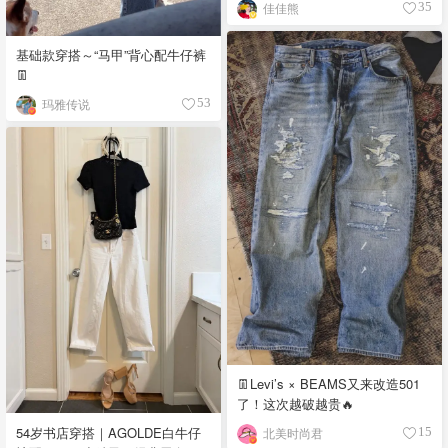
佳佳熊
35
基础款穿搭～“马甲”背心配牛仔裤
👖
玛雅传说
53
👖Levi’s × BEAMS又来改造501
了！这次越破越贵🔥
54岁书店穿搭｜AGOLDE白牛仔
北美时尚君
15