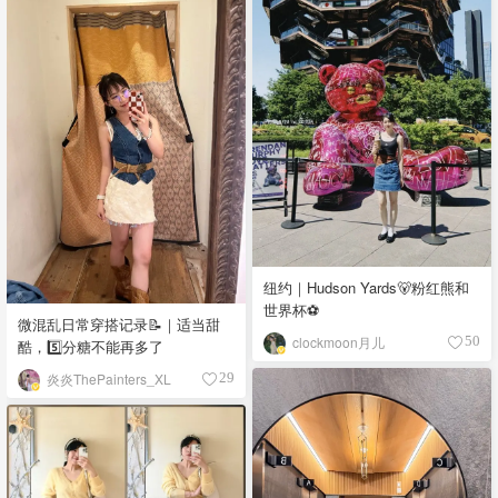
纽约｜Hudson Yards🐻粉红熊和
世界杯⚽️
微混乱日常穿搭记录📝｜适当甜
clockmoon月儿
50
酷，5️⃣分糖不能再多了
炎炎ThePainters_XL
29