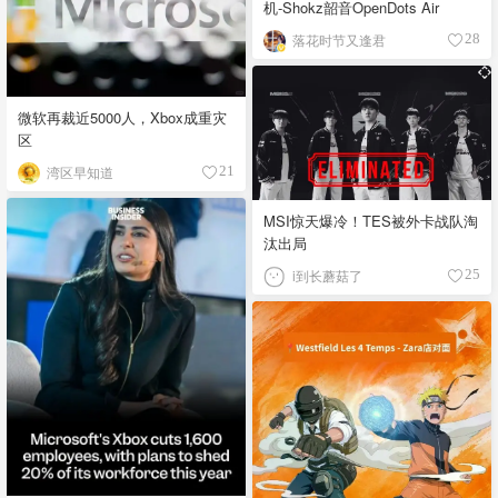
机-Shokz韶音OpenDots Air
落花时节又逢君
28
微软再裁近5000人，Xbox成重灾
区
湾区早知道
21
MSI惊天爆冷！TES被外卡战队淘
汰出局
i到长蘑菇了
25