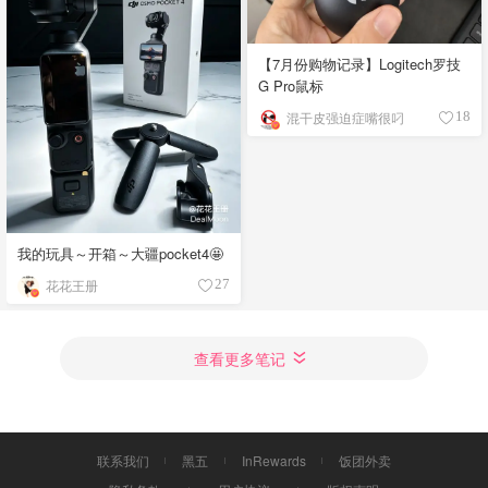
【7月份购物记录】Logitech罗技
G Pro鼠标
混干皮强迫症嘴很叼
18
我的玩具～开箱～大疆pocket4🤩
花花王册
27
查看更多笔记
联系我们
黑五
InRewards
饭团外卖