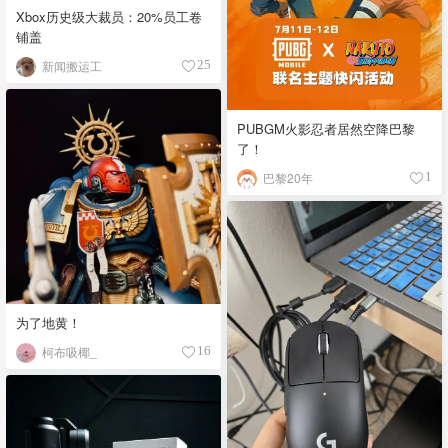
Xbox历史级大裁员：20%员工卷
铺盖
新闻搬运工
25
PUBGM火影忍者居然空降巴黎
了！
巴黎20年
1
为了地黄！
柯布吸椰_
16