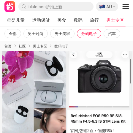
🇦🇺
Sasa美妆护肤3.5折
AU
lululemon折扣上新
SSENSE年中3折
FreshBeauty好价汇总
Cettire降价+叠9折
Farfetch折上8折
WWS Coles超市实拍
viagogo二手票捡漏
Myer清仓1折起
The Outnet奢牌1折起
David Jones 3折起
Flannels大牌1折
Perfumes Club护肤1折
AMIRO返校季6.2折
Oweek抽奖送Airpods
Amazon折扣汇总
eToro入金$200送$50
Amazon数码好物
ICONIC本周7.5折
ThedoubleF高奢地板价
Moose Knuckles 6折
丝芙兰5折起
EUFY官网3.7折起
Selenichast首饰2折
Trip机票酒店促销
YSL送5件彩妆礼
Amazon家居好物
BIGBANG巡演开票
David Jones时尚3折
Amazon美妆护肤
雅漾大喷$8
过敏原检测盒$33
伊索独家赠50ml沐浴露
科颜氏清仓3折
SEALIFE海洋馆门票6折
丝塔芙大白罐$16
订阅Newsletter送香薰
Cult Beauty 6.8折
Harrods圣诞日历2.3折
LN-CC奢牌私促3折
d'Alba空姐喷雾$16
EVE LOM套装逆天2折
Bernardelli独家4折
Adore Beauty 6折起
CT圣诞日历
Mytheresa奢品2.7折
Luxury Escapes 9折
Currentbody美容仪9折
卡诗9折+赠4件礼
MOON Garden Live
ALLSAINTS美衣3折
Roborock扫地机3.7折
Tingo Life水杯$24
Valentino官网5折
CR洗发护发6.3折
母婴儿童
运动保健
美食
数码
旅行
男士专区
全部
男士时尚
男士美容
数码电子
汽车
首页
社区
男士专区
数码电子
官网挖到回血：佳能R50！