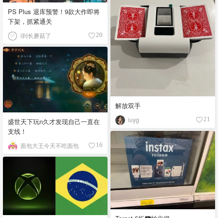
PS Plus 退库预警！9款大作即将
下架，抓紧通关
i到长蘑菇了
20
解放双手
iuyg
21
盛世天下玩n久才发现自己一直在
支线！
面包大王今天不吃面包
16