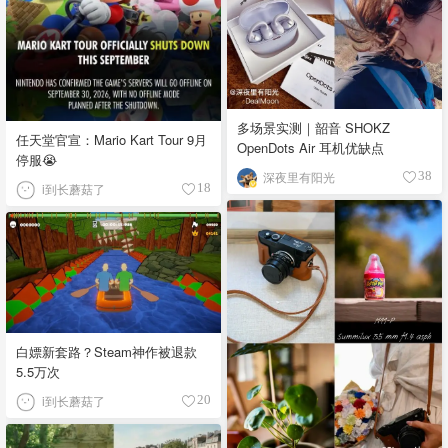
多场景实测｜韶音 SHOKZ
任天堂官宣：Mario Kart Tour 9月
OpenDots Air 耳机优缺点
停服😭
深夜里有阳光
38
i到长蘑菇了
18
白嫖新套路？Steam神作被退款
5.5万次
i到长蘑菇了
20