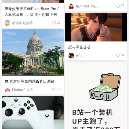
用户VrntTWEL
22
降噪效果拔群😍Pixel Buds Pro 2
入耳式耳机，用两周不想摘下来
猪猪不吃猪猪
21
恋与深空🍎🍏
黄宝
24
📷 喜欢折腾氛围感📸直出滤镜
Linden在发光
20