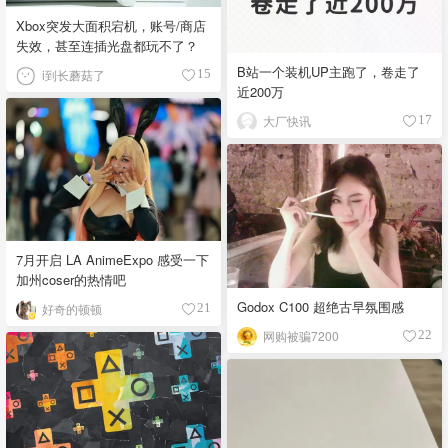
Xbox突发大面积宕机，账号/商店
失效，甚至连插光盘都玩不了？
B站一个装机UP主跑了，卷走了
i到长蘑菇了
15
近200万
大厂快讯
17
7月开启 LA AnimeExpo 感受一下
加州coser的热情吧
Godox C100 超绝古早氛围感
好奇的顿顿
21
网购被骗7200
22