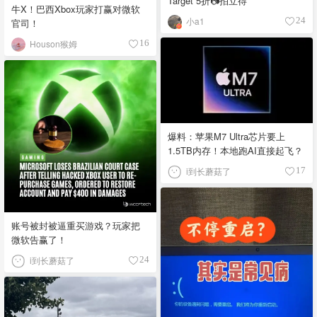
Target 5折📷拍立得
牛X！巴西Xbox玩家打赢对微软
小a1
24
官司！
Houson猴姆
16
爆料：苹果M7 Ultra芯片要上
1.5TB内存！本地跑AI直接起飞？
i到长蘑菇了
17
账号被封被逼重买游戏？玩家把
微软告赢了！
i到长蘑菇了
24