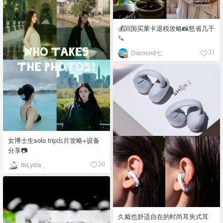
💰回国买莱卡退税攻略📸怒省几千
🔪
Diamond七
31
女博士生solo trip出片攻略+设备
分享📷
ItsLydia_
20
久戴也舒适自在的时尚耳夹式耳