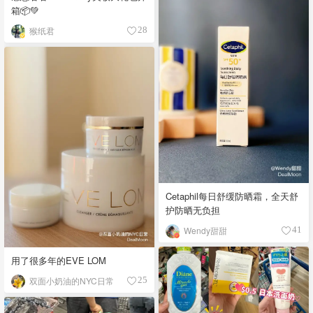
箱📦💚
猴纸君
28
Cetaphil每日舒缓防晒霜，全天舒
护防晒无负担
Wendy甜甜
41
用了很多年的EVE LOM
双面小奶油的NYC日常
25