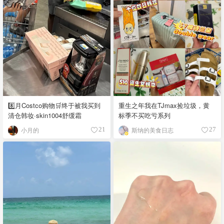
8️⃣月Costco购物🛒终于被我买到
重生之年我在TJmax捡垃圾，黄
清仓韩妆·skin1004舒缓霜
标季不买吃亏系列
小月的
斯纳的美食日志
21
27