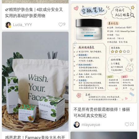
🌿精简护肤合集 | 4款成分安全又
实用的基础护肤爱用物
Lucia_YYY
9
不是所有贵价眼霜都值得！修丽
可AGE真实空瓶记
miayueyue
22
感恩君君！Farmacy美妆大礼包开