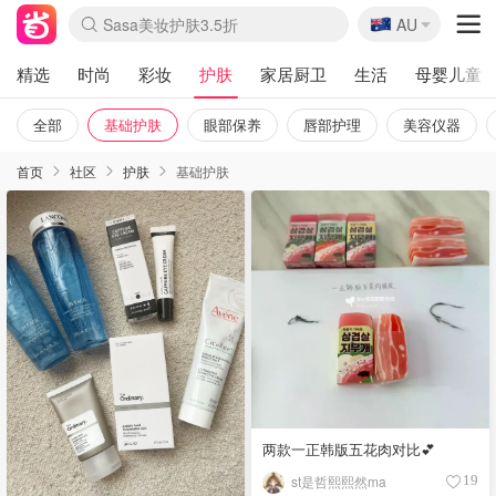
🇦🇺
Sasa美妆护肤3.5折
AU
lululemon折扣上新
SSENSE年中2.5折
FreshBeauty好价汇总
Cettire降价+叠9折
WWS Coles超市实拍
viagogo二手票捡漏
Myer超级周末
The Outnet奢牌1折起
David Jones 3折起
Flannels大牌1折
Perfumes Club护肤1折
AMIRO面罩$251
Amazon折扣汇总
eToro入金$200送$50
Amazon数码好物
ICONIC本周7.5折
ThedoubleF高奢地板价
Moose Knuckles 6折
丝芙兰5折起
EUFY摄像头$98
Selenichast首饰2折
Trip机票酒店促销
YSL送5件彩妆礼
Amazon家居好物
Amazon美妆护肤
雅漾大喷$8
过敏原检测盒$33
伊索独家赠50ml沐浴露
科颜氏高保湿面霜$29
SEALIFE海洋馆门票6折
丝塔芙大白罐$16
订阅Newsletter送香薰
Cult Beauty 6.8折
Harrods圣诞日历$525
LN-CC奢牌私促3折
d'Alba空姐喷雾$16
EVE LOM套装£56
Bernardelli独家4折
Adore Beauty 6折起
CT圣诞日历
Mytheresa奢品2.7折
Luxury Escapes 9折
Currentbody美容仪$881
MOON Garden Live
Roborock扫地机$649
Tingo Life水杯$24
Valentino官网5折
CR洗护套装$23
修丽可4件套$159
Myer彩妆2件7折
GANNI官网4.5折
Stylevana韩妆4折
Tessabit高奢8.5折
OGX洗发水$11
Amazon阿德莱德次日达
卡诗8.5折+赠礼
Philips Hue灯具8折
精选
时尚
彩妆
护肤
家居厨卫
生活
母婴儿童
全部
基础护肤
眼部保养
唇部护理
美容仪器
首页
社区
护肤
基础护肤
两款一正韩版五花肉对比💕
st是哲熙熙然ma
19