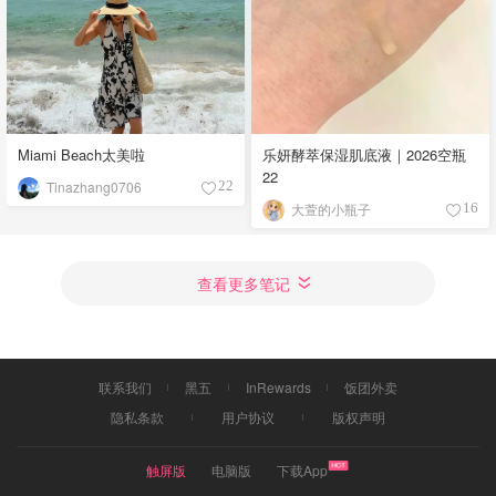
Miami Beach太美啦
乐妍酵萃保湿肌底液｜2026空瓶
22
Tinazhang0706
22
大萱的小瓶子
16
查看更多笔记
联系我们
黑五
InRewards
饭团外卖
隐私条款
用户协议
版权声明
触屏版
电脑版
下载App