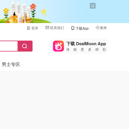
联系我们
澳洲
登录
下载App
🇺🇸
美国
下载 DealMoon App
体验更多精彩
🇨🇳
中国
男士专区
🇨🇦
加拿大
🇬🇧
英国
🇩🇪
德国
🇫🇷
法国
🇮🇹
意大利
🇦🇺
澳洲