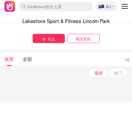
🇦🇺
lululemon折扣上新
AU
Sasa美妆护肤3.5折
SSENSE年中2.5折
FreshBeauty好价汇总
Cettire降价+叠9折
WWS Coles超市实拍
viagogo二手票捡漏
Myer超级周末
The Outnet奢牌1折起
David Jones 3折起
Flannels大牌1折
Perfumes Club护肤1折
AMIRO面罩$251
Amazon折扣汇总
eToro入金$200送$50
Amazon数码好物
ICONIC本周7.5折
ThedoubleF高奢地板价
Moose Knuckles 6折
丝芙兰5折起
EUFY摄像头$98
Selenichast首饰2折
Trip机票酒店促销
YSL送5件彩妆礼
Amazon家居好物
Amazon美妆护肤
雅漾大喷$8
过敏原检测盒$33
伊索独家赠50ml沐浴露
科颜氏高保湿面霜$29
SEALIFE海洋馆门票6折
丝塔芙大白罐$16
订阅Newsletter送香薰
Cult Beauty 6.8折
Harrods圣诞日历$525
LN-CC奢牌私促3折
d'Alba空姐喷雾$16
EVE LOM套装£56
Bernardelli独家4折
Adore Beauty 6折起
CT圣诞日历
Mytheresa奢品2.7折
Luxury Escapes 9折
Currentbody美容仪$881
MOON Garden Live
Roborock扫地机$649
Tingo Life水杯$24
Valentino官网5折
CR洗护套装$23
修丽可4件套$159
Myer彩妆2件7折
GANNI官网4.5折
Stylevana韩妆4折
Tessabit高奢8.5折
OGX洗发水$11
Amazon阿德莱德次日达
卡诗8.5折+赠礼
Philips Hue灯具8折
Lakeshore Sport & Fitness Lincoln Park
关注
相关折扣
推荐
全部
0篇
最新
热门