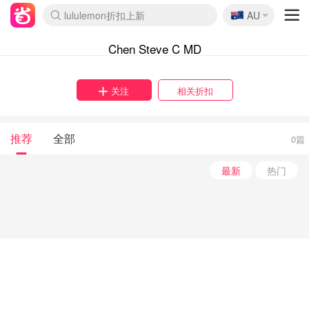
🇦🇺
lululemon折扣上新
AU
Sasa美妆护肤3.5折
SSENSE年中2.5折
FreshBeauty好价汇总
Cettire降价+叠9折
WWS Coles超市实拍
viagogo二手票捡漏
Myer超级周末
The Outnet奢牌1折起
David Jones 3折起
Flannels大牌1折
Perfumes Club护肤1折
AMIRO面罩$251
Amazon折扣汇总
eToro入金$200送$50
Amazon数码好物
ICONIC本周7.5折
ThedoubleF高奢地板价
Moose Knuckles 6折
丝芙兰5折起
EUFY摄像头$98
Selenichast首饰2折
Trip机票酒店促销
YSL送5件彩妆礼
Amazon家居好物
Amazon美妆护肤
雅漾大喷$8
过敏原检测盒$33
伊索独家赠50ml沐浴露
科颜氏高保湿面霜$29
SEALIFE海洋馆门票6折
丝塔芙大白罐$16
订阅Newsletter送香薰
Cult Beauty 6.8折
Harrods圣诞日历$525
LN-CC奢牌私促3折
d'Alba空姐喷雾$16
EVE LOM套装£56
Bernardelli独家4折
Adore Beauty 6折起
CT圣诞日历
Mytheresa奢品2.7折
Luxury Escapes 9折
Currentbody美容仪$881
MOON Garden Live
Roborock扫地机$649
Tingo Life水杯$24
Valentino官网5折
CR洗护套装$23
修丽可4件套$159
Myer彩妆2件7折
GANNI官网4.5折
Stylevana韩妆4折
Tessabit高奢8.5折
OGX洗发水$11
Amazon阿德莱德次日达
卡诗8.5折+赠礼
Philips Hue灯具8折
Chen Steve C MD
关注
相关折扣
推荐
全部
0篇
最新
热门