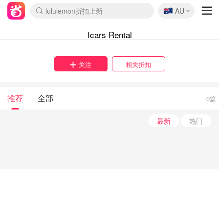
🇦🇺
lululemon折扣上新
AU
Sasa美妆护肤3.5折
SSENSE年中2.5折
FreshBeauty好价汇总
Cettire降价+叠9折
WWS Coles超市实拍
viagogo二手票捡漏
Myer超级周末
The Outnet奢牌1折起
David Jones 3折起
Flannels大牌1折
Perfumes Club护肤1折
AMIRO面罩$251
Amazon折扣汇总
eToro入金$200送$50
Amazon数码好物
ICONIC本周7.5折
ThedoubleF高奢地板价
Moose Knuckles 6折
丝芙兰5折起
EUFY摄像头$98
Selenichast首饰2折
Trip机票酒店促销
YSL送5件彩妆礼
Amazon家居好物
Amazon美妆护肤
雅漾大喷$8
过敏原检测盒$33
伊索独家赠50ml沐浴露
科颜氏高保湿面霜$29
SEALIFE海洋馆门票6折
丝塔芙大白罐$16
订阅Newsletter送香薰
Cult Beauty 6.8折
Harrods圣诞日历$525
LN-CC奢牌私促3折
d'Alba空姐喷雾$16
EVE LOM套装£56
Bernardelli独家4折
Adore Beauty 6折起
CT圣诞日历
Mytheresa奢品2.7折
Luxury Escapes 9折
Currentbody美容仪$881
MOON Garden Live
Roborock扫地机$649
Tingo Life水杯$24
Valentino官网5折
CR洗护套装$23
修丽可4件套$159
Myer彩妆2件7折
GANNI官网4.5折
Stylevana韩妆4折
Tessabit高奢8.5折
OGX洗发水$11
Amazon阿德莱德次日达
卡诗8.5折+赠礼
Philips Hue灯具8折
Icars Rental
关注
相关折扣
推荐
全部
0篇
最新
热门