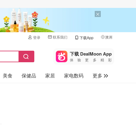
联系我们
澳洲
登录
下载App
🇺🇸
美国
下载 DealMoon App
体验更多精彩
🇨🇳
中国
美食
保健品
家居
家电数码
更多
🇨🇦
加拿大
🇬🇧
汽车
英国
旅游
🇩🇪
德国
母婴儿童
🇫🇷
法国
🇮🇹
意大利