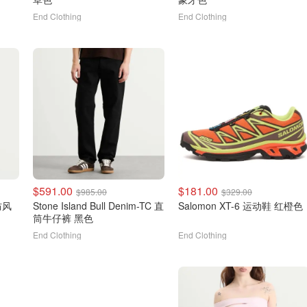
End Clothing
End Clothing
$591.00
$181.00
$985.00
$329.00
色防风
Stone Island Bull Denim-TC 直
Salomon XT-6 运动鞋 红橙色
筒牛仔裤 黑色
End Clothing
End Clothing