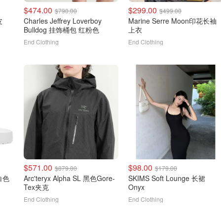
$474.00
$299.00
$790.00
$499.00
皮
Charles Jeffrey Loverboy
Marine Serre Moon印花长袖
Bulldog 挂饰桶包 红粉色
上衣
End Clothing
End Clothing
$571.00
$98.00
$879.00
$179.00
 白色
Arc'teryx Alpha SL 黑色Gore-
SKIMS Soft Lounge 长裙
Tex夹克
Onyx
End Clothing
End Clothing