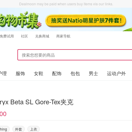
Dealmoon may be paid when users buy items via our links.
免费试用
社区
兑换商城
商家导航
护理
服饰
女鞋
配饰
包包
男士
运动户外
eryx Beta SL Gore-Tex夹克
00
thing
外套
上衣