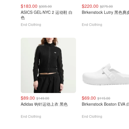
$183.00
$220.00
$305.00
$275.00
ASICS GEL-NYC 2 运动鞋 白
Birkenstock Lutry 黑色麂
色
End Clothing
End Clothing
$89.00
$69.00
$149.00
$115.00
Adidas 钩针运动上衣 黑色
Birkenstock Boston EVA
End Clothing
End Clothing