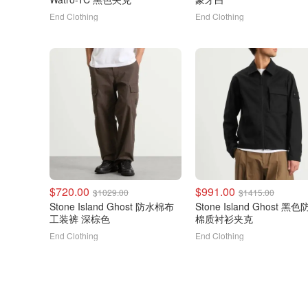
End Clothing
End Clothing
$720.00
$991.00
$1029.00
$1415.00
Stone Island Ghost 防水棉布
Stone Island Ghost 黑
工装裤 深棕色
棉质衬衫夹克
End Clothing
End Clothing