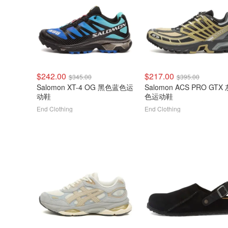
$242.00
$217.00
$345.00
$395.00
Salomon XT-4 OG 黑色蓝色运
Salomon ACS PRO GTX
动鞋
色运动鞋
End Clothing
End Clothing