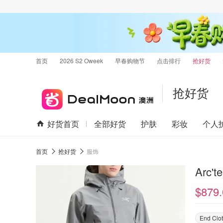
首页
2026 S2 Oweek
早春购物节
点击排行
抢好货
抢好货
好货首页
全部好货
护肤
彩妆
个人
首页
抢好货
服饰
Arc't
$879.
End Clo