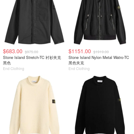
$683.00
$1151.00
$975.00
$1919.00
Stone Island Stretch-TC 衬衫夹克
Stone Island Nylon Metal Watro-TC
黑色
黑色夹克
End Clothing
End Clothing