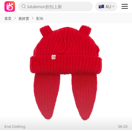
🇦🇺
Sasa美妆护肤3.5折
AU
lululemon折扣上新
SSENSE年中3折
FreshBeauty好价汇总
Cettire降价+叠9折
Farfetch折上8折
WWS Coles超市实拍
viagogo二手票捡漏
Myer清仓1折起
The Outnet奢牌1折起
David Jones 3折起
Flannels大牌1折
Perfumes Club护肤1折
AMIRO返校季6.2折
Oweek抽奖送Airpods
Amazon折扣汇总
eToro入金$200送$50
Amazon数码好物
ICONIC本周7.5折
ThedoubleF高奢地板价
Moose Knuckles 6折
丝芙兰5折起
EUFY官网3.7折起
Selenichast首饰2折
Trip机票酒店促销
YSL送5件彩妆礼
Amazon家居好物
BIGBANG巡演开票
David Jones时尚3折
Amazon美妆护肤
雅漾大喷$8
过敏原检测盒$33
伊索独家赠50ml沐浴露
科颜氏清仓3折
SEALIFE海洋馆门票6折
丝塔芙大白罐$16
订阅Newsletter送香薰
Cult Beauty 6.8折
Harrods圣诞日历2.3折
LN-CC奢牌私促3折
d'Alba空姐喷雾$16
EVE LOM套装逆天2折
Bernardelli独家4折
Adore Beauty 6折起
CT圣诞日历
Mytheresa奢品2.7折
Luxury Escapes 9折
Currentbody美容仪9折
MOON Garden Live
ALLSAINTS美衣3折
Roborock扫地机3.7折
Tingo Life水杯$24
Valentino官网5折
CR洗发护发6.3折
首页
抢好货
配饰
End Clothing
06-23