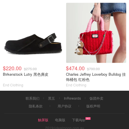
$220.00
$474.00
$275.00
$790.00
Birkenstock Lutry 黑色麂皮
Charles Jeffrey Loverboy Bulldog 挂
饰桶包 红粉色
End Clothing
End Clothing
联系我们
黑五
InRewards
饭团外卖
隐私条款
用户协议
版权声明
触屏版
电脑版
下载App
2019©dealmoon.com.au