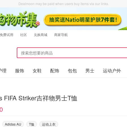
Dealmoon may be paid when users buy items via our links.
免费试用
社区
兑换商城
商家导航
护理
服饰
女鞋
配饰
包包
男士
运动户外
as FIFA Striker吉祥物男士T恤
0
Adidas AU
T恤
运动上衣