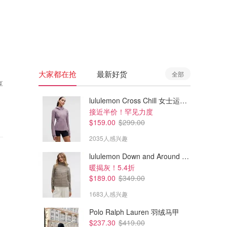
🇦🇺
澳洲
🇳🇿
新西兰
大家都在抢
最新好货
全部
享
lululemon Cross Chill 女士运动外套
接近半价！罕见力度
$159.00
$299.00
2035人感兴趣
lululemon Down and Around 羽绒夹克
暖揭灰！5.4折
$189.00
$349.00
1683人感兴趣
Polo Ralph Lauren 羽绒马甲
$237.30
$419.00