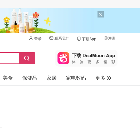
联系我们
澳洲
登录
下载App
🇺🇸
美国
下载 DealMoon App
体验更多精彩
🇨🇳
中国
美食
保健品
家居
家电数码
更多
🇨🇦
加拿大
🇬🇧
汽车
英国
旅游
🇩🇪
德国
母婴儿童
🇫🇷
法国
🇮🇹
意大利