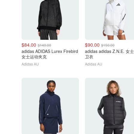
$84.00
$90.00
$140.00
$150.00
adidas ADIDAS Lurex Firebird
adidas adidas Z.N.E. 
女士运动夹克
卫衣
Adidas AU
Adidas AU