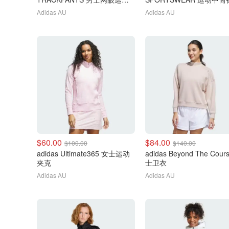
裤
双装
Adidas AU
Adidas AU
$60.00
$84.00
$100.00
$140.00
adidas Ultimate365 女士运动
adidas Beyond The Cour
夹克
士卫衣
Adidas AU
Adidas AU