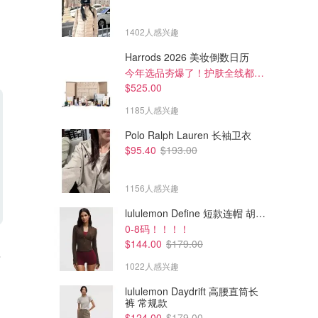
1402人感兴趣
Harrods 2026 美妆倒数日历
今年选品夯爆了！护肤全线都很绝
$525.00
1185人感兴趣
Polo Ralph Lauren 长袖卫衣
$95.40
$193.00
1156人感兴趣
lululemon Define 短款连帽 胡桃棕
0-8码！！！！
$65.00
$45.00
$144.00
$179.00
款
adidas Forg 男士短袖T恤
adidas adi365 男士跑步T恤
Performance款
1022人感兴趣
Adidas AU
Adidas AU
lululemon Daydrift 高腰直筒长
裤 常规款
$124.00
$179.00