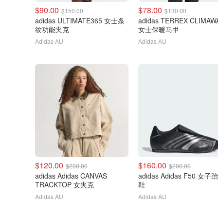
$90.00
$78.00
$150.00
$130.00
adidas ULTIMATE365 女士条
adidas TERREX CLIMA
纹功能夹克
女士保暖马甲
Adidas AU
Adidas AU
$120.00
$160.00
$200.00
$200.00
adidas Adidas CANVAS
adidas Adidas F50 女
TRACKTOP 女夹克
鞋
Adidas AU
Adidas AU