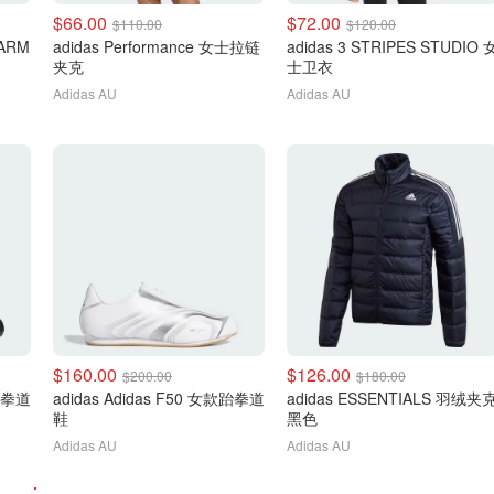
$66.00
$72.00
$110.00
$120.00
WARM
adidas Performance 女士拉链
adidas 3 STRIPES STUDIO 
夹克
士卫衣
Adidas AU
Adidas AU
$160.00
$126.00
$200.00
$180.00
子跆拳道
adidas Adidas F50 女款跆拳道
adidas ESSENTIALS 羽绒夹
鞋
黑色
Adidas AU
Adidas AU