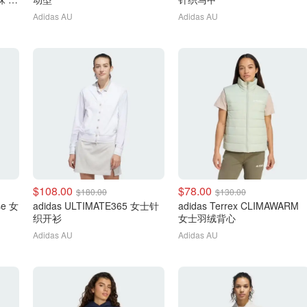
Adidas AU
Adidas AU
$108.00
$78.00
$180.00
$130.00
se 女
adidas ULTIMATE365 女士针
adidas Terrex CLIMAWARM
织开衫
女士羽绒背心
Adidas AU
Adidas AU