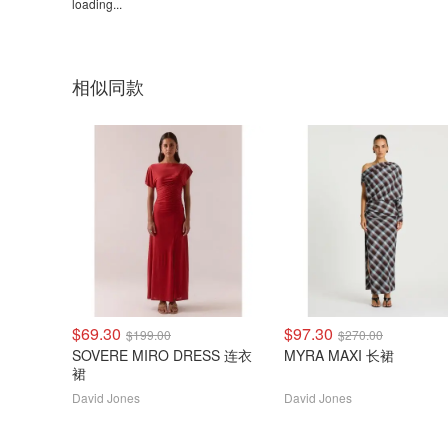
loading...
相似同款
$69.30
$97.30
$199.00
$270.00
SOVERE MIRO DRESS 连衣
MYRA MAXI 长裙
裙
David Jones
David Jones