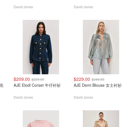
David Jones
David Jones
$209.00
$229.00
$329.00
$349.00
夹克
AJE Elodi Corset 牛仔衬衫
AJE Demi Blouse 女士衬衫
David Jones
David Jones