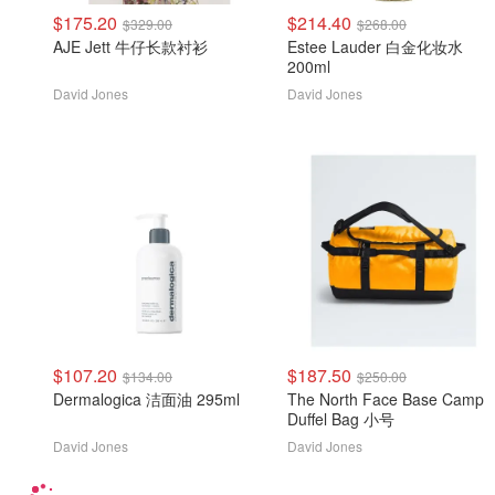
$175.20
$214.40
$329.00
$268.00
AJE Jett 牛仔长款衬衫
Estee Lauder 白金化妆水
200ml
David Jones
David Jones
$107.20
$187.50
$134.00
$250.00
Dermalogica 洁面油 295ml
The North Face Base Camp
Duffel Bag 小号
David Jones
David Jones