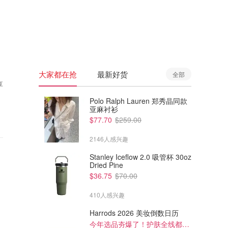
🇦🇺
澳洲
🇳🇿
新西兰
大家都在抢
最新好货
全部
享
Polo Ralph Lauren 郑秀晶同款
亚麻衬衫
$77.70
$259.00
2146人感兴趣
Stanley Iceflow 2.0 吸管杯 30oz
Dried Pine
$36.75
$70.00
410人感兴趣
Harrods 2026 美妆倒数日历
今年选品夯爆了！护肤全线都很绝