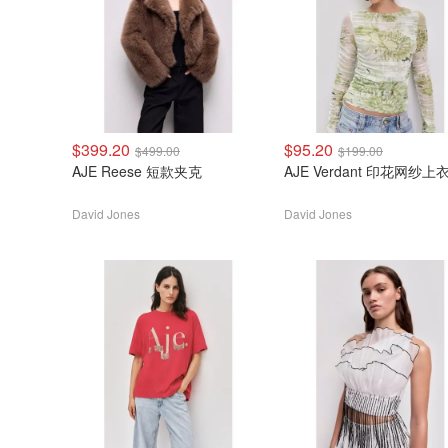
$399.20
$95.20
$499.00
$199.00
AJE Reese 短款夹克
AJE Verdant 印花网纱上
David Jones
David Jones