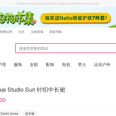
Dealmoon may be paid when users buy items via our links.
免费试用
社区
兑换商城
商家导航
护理
服饰
女鞋
配饰
包包
男士
运动户外
Aje Studio Suri 针织中长裙
00
David Jones
连衣裙