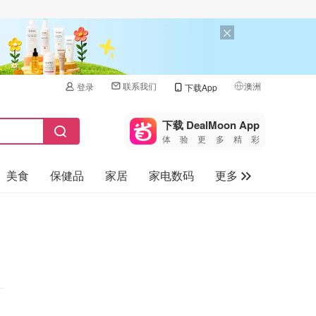
联系我们
澳洲
登录
下载App
🇺🇸
美国
下载 DealMoon App
体验更多精彩
🇨🇳
中国
美食
保健品
家居
家电数码
更多
🇨🇦
加拿大
🇬🇧
汽车
英国
旅游
🇩🇪
德国
母婴儿童
🇫🇷
法国
🇮🇹
意大利