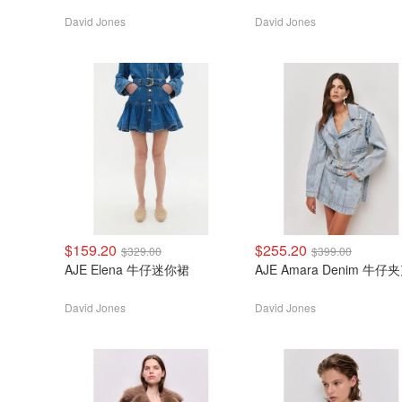
David Jones
David Jones
$159.20
$255.20
$329.00
$399.00
AJE Elena 牛仔迷你裙
AJE Amara Denim 牛仔
David Jones
David Jones