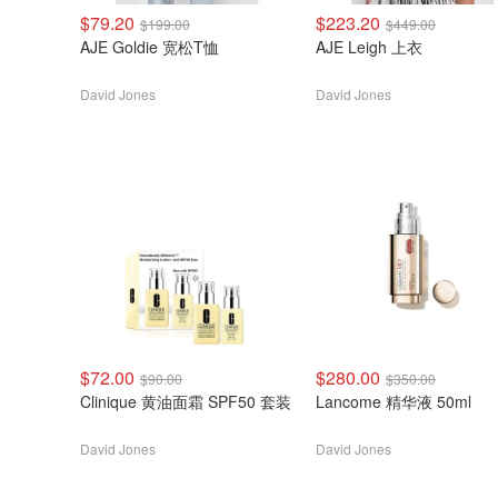
$79.20
$223.20
$199.00
$449.00
AJE Goldie 宽松T恤
AJE Leigh 上衣
David Jones
David Jones
$72.00
$280.00
$90.00
$350.00
Clinique 黄油面霜 SPF50 套装
Lancome 精华液 50ml
David Jones
David Jones