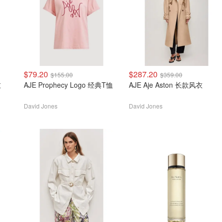
$79.20
$287.20
$155.00
$359.00
衣
AJE Prophecy Logo 经典T恤
AJE Aje Aston 长款风衣
David Jones
David Jones