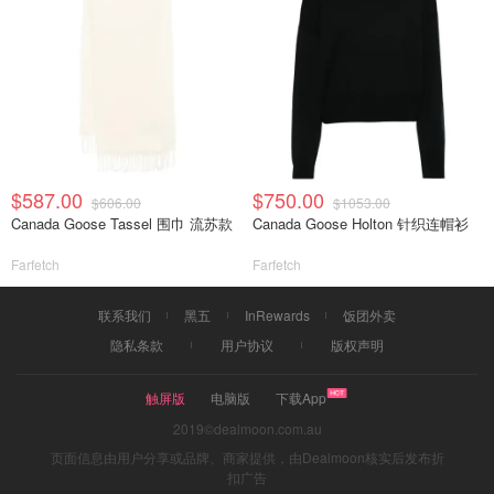
$587.00
$750.00
$606.00
$1053.00
Canada Goose Tassel 围巾 流苏款
Canada Goose Holton 针织连帽衫
Farfetch
Farfetch
联系我们
黑五
InRewards
饭团外卖
隐私条款
用户协议
版权声明
触屏版
电脑版
下载App
2019©dealmoon.com.au
页面信息由用户分享或品牌、商家提供，由Dealmoon核实后发布折
扣广告