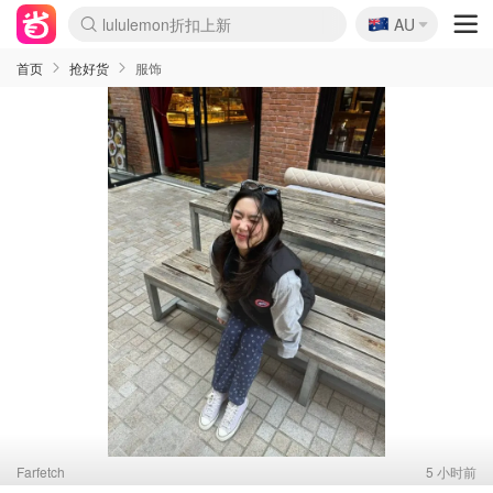
🇦🇺
lululemon折扣上新
AU
Sasa美妆护肤3.5折
SSENSE年中2.5折
FreshBeauty好价汇总
Cettire降价+叠9折
WWS Coles超市实拍
viagogo二手票捡漏
Myer超级周末
The Outnet奢牌1折起
David Jones 3折起
Flannels大牌1折
Perfumes Club护肤1折
AMIRO面罩$251
Amazon折扣汇总
eToro入金$200送$50
Amazon数码好物
ICONIC本周7.5折
ThedoubleF高奢地板价
Moose Knuckles 6折
丝芙兰5折起
EUFY摄像头$98
Selenichast首饰2折
Trip机票酒店促销
YSL送5件彩妆礼
Amazon家居好物
Amazon美妆护肤
雅漾大喷$8
过敏原检测盒$33
伊索独家赠50ml沐浴露
科颜氏高保湿面霜$29
SEALIFE海洋馆门票6折
丝塔芙大白罐$16
订阅Newsletter送香薰
Cult Beauty 6.8折
Harrods圣诞日历$525
LN-CC奢牌私促3折
d'Alba空姐喷雾$16
EVE LOM套装£56
Bernardelli独家4折
Adore Beauty 6折起
CT圣诞日历
Mytheresa奢品2.7折
Luxury Escapes 9折
Currentbody美容仪$881
MOON Garden Live
Roborock扫地机$649
Tingo Life水杯$24
Valentino官网5折
CR洗护套装$23
修丽可4件套$159
Myer彩妆2件7折
GANNI官网4.5折
Stylevana韩妆4折
Tessabit高奢8.5折
OGX洗发水$11
Amazon阿德莱德次日达
卡诗8.5折+赠礼
Philips Hue灯具8折
首页
抢好货
服饰
Farfetch
5 小时前