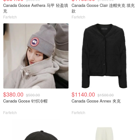
Canada Goose Aethera 马甲 轻盈填
Canada Goose Clair 连帽夹克 填充
充
款
Farfetch
Farfetch
$380.00
$1140.00
$500.00
$1500.00
Canada Goose 针织冷帽
Canada Goose Annex 夹克
Farfetch
Farfetch