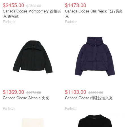
$2455.00
$1473.00
$2500.00
Canada Goose Montgomery 连帽夹
Canada Goose Chilliwack 飞行员夹
克 蓬松款
克
Farfetch
Farfetch
$1369.00
$1103.00
$2072.00
$2200.00
Canada Goose Alessia 夹克
Canada Goose 绗缝拉链夹克
Farfetch
Farfetch