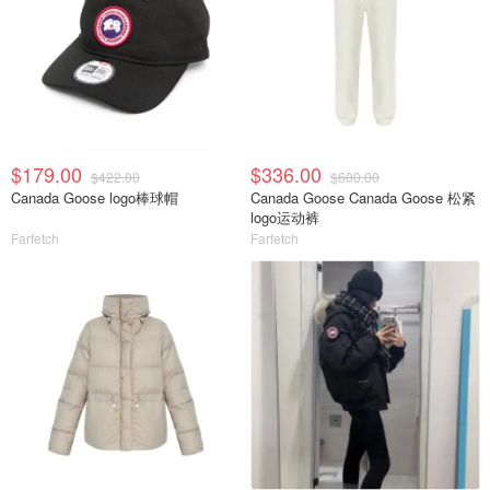
$179.00
$336.00
$422.00
$600.00
Canada Goose logo棒球帽
Canada Goose Canada Goose 松紧
logo运动裤
Farfetch
Farfetch