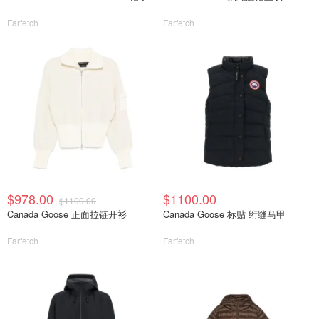
Farfetch
Farfetch
$978.00
$1100.00
$1100.00
Canada Goose 正面拉链开衫
Canada Goose 标贴 绗缝马甲
Farfetch
Farfetch