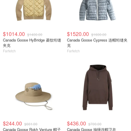
$1014.00
$1520.00
$1400.00
$1600.00
Canada Goose HyBridge 菱纹绗缝
Canada Goose Cypress 连帽绗缝夹
夹克
克
Farfetch
Farfetch
$244.00
$436.00
$661.00
$700.00
Canada Goose Rokh Venture 帽子
Canada Goose 抽绳连帽卫衣