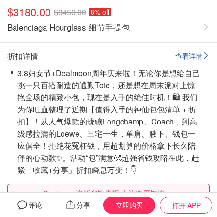
$3180.00
$3450.00
8% off
Balenciaga Hourglass 细节手提包
折扣详情
查看详情
3.8妇女节+Dealmoon周年庆来啦！无论你是想给自己
挑一只百搭耐造的通勤Tote，还是想在周末派对上惊
艳全场的精致小包，现在是入手的绝佳时机！🛍️ 我们
为你吐血整理了近期【值得入手的神仙包包清单 + 折
扣】！从人气爆款的珑骧Longchamp、Coach，到高
级感拉满的Loewe、三宅一生，单肩、腋下、钱包一
应俱全！拒绝花冤枉钱，用超划算的价格拿下长久陪
伴的心动款✨。活动“包”满意🥰超强省钱攻略在此，赶
紧「收藏+分享」折扣瞬息万变！👇
Dealmoon澳新省钱快报 直达购买链接 →
立即购买
评论
分享
打开 APP