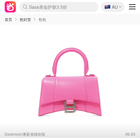
🇦🇺
Sasa美妆护肤3.5折
AU
lululemon折扣上新
SSENSE年中2.5折
FreshBeauty好价汇总
Cettire降价+叠9折
WWS Coles超市实拍
viagogo二手票捡漏
Myer超级周末
The Outnet奢牌1折起
David Jones 3折起
Flannels大牌1折
Perfumes Club护肤1折
AMIRO面罩$251
Amazon折扣汇总
eToro入金$200送$50
Amazon数码好物
ICONIC本周7.5折
ThedoubleF高奢地板价
Moose Knuckles 6折
丝芙兰5折起
EUFY摄像头$98
Selenichast首饰2折
Trip机票酒店促销
YSL送5件彩妆礼
Amazon家居好物
Amazon美妆护肤
雅漾大喷$8
过敏原检测盒$33
伊索独家赠50ml沐浴露
科颜氏高保湿面霜$29
SEALIFE海洋馆门票6折
丝塔芙大白罐$16
订阅Newsletter送香薰
Cult Beauty 6.8折
Harrods圣诞日历$525
LN-CC奢牌私促3折
d'Alba空姐喷雾$16
EVE LOM套装£56
Bernardelli独家4折
Adore Beauty 6折起
CT圣诞日历
Mytheresa奢品2.7折
Luxury Escapes 9折
Currentbody美容仪$881
MOON Garden Live
Roborock扫地机$649
Tingo Life水杯$24
Valentino官网5折
CR洗护套装$23
修丽可4件套$159
Myer彩妆2件7折
GANNI官网4.5折
Stylevana韩妆4折
Tessabit高奢8.5折
OGX洗发水$11
Amazon阿德莱德次日达
卡诗8.5折+赠礼
Philips Hue灯具8折
首页
抢好货
包包
Dealmoon澳新省钱快报
06-23