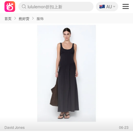
🇦🇺
Sasa美妆护肤3.5折
AU
lululemon折扣上新
SSENSE年中2.5折
FreshBeauty好价汇总
Cettire降价+叠9折
WWS Coles超市实拍
viagogo二手票捡漏
Myer超级周末
The Outnet奢牌1折起
David Jones 3折起
Flannels大牌1折
Perfumes Club护肤1折
AMIRO面罩$251
Amazon折扣汇总
eToro入金$200送$50
Amazon数码好物
ICONIC本周7.5折
ThedoubleF高奢地板价
Moose Knuckles 6折
丝芙兰5折起
EUFY摄像头$98
Selenichast首饰2折
Trip机票酒店促销
YSL送5件彩妆礼
Amazon家居好物
Amazon美妆护肤
雅漾大喷$8
过敏原检测盒$33
伊索独家赠50ml沐浴露
科颜氏高保湿面霜$29
SEALIFE海洋馆门票6折
丝塔芙大白罐$16
订阅Newsletter送香薰
Cult Beauty 6.8折
Harrods圣诞日历$525
LN-CC奢牌私促3折
d'Alba空姐喷雾$16
EVE LOM套装£56
Bernardelli独家4折
Adore Beauty 6折起
CT圣诞日历
Mytheresa奢品2.7折
Luxury Escapes 9折
Currentbody美容仪$881
MOON Garden Live
Roborock扫地机$649
Tingo Life水杯$24
Valentino官网5折
CR洗护套装$23
修丽可4件套$159
Myer彩妆2件7折
GANNI官网4.5折
Stylevana韩妆4折
Tessabit高奢8.5折
OGX洗发水$11
Amazon阿德莱德次日达
卡诗8.5折+赠礼
Philips Hue灯具8折
首页
抢好货
服饰
David Jones
06-23