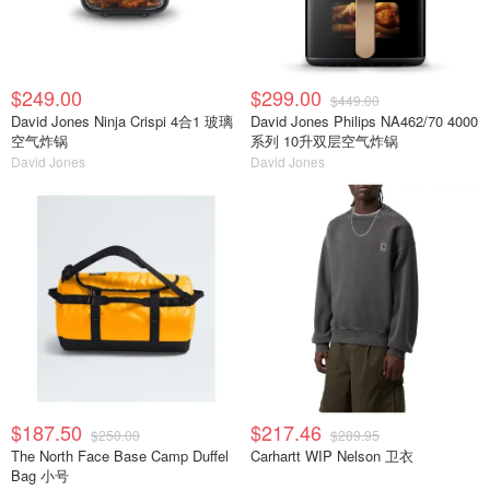
$249.00
$299.00
$449.00
David Jones Ninja Crispi 4合1 玻璃
David Jones Philips NA462/70 4000
空气炸锅
系列 10升双层空气炸锅
David Jones
David Jones
$187.50
$217.46
$250.00
$289.95
The North Face Base Camp Duffel
Carhartt WIP Nelson 卫衣
Bag 小号