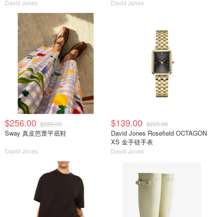
David Jones
David Jones
$256.00
$139.00
$320.00
$225.00
Sway 真皮芭蕾平底鞋
David Jones Rosefield OCTAGON
XS 金手链手表
David Jones
David Jones