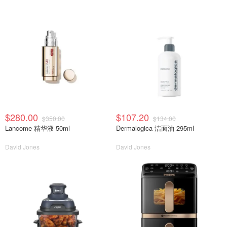
$280.00
$107.20
$350.00
$134.00
Lancome 精华液 50ml
Dermalogica 洁面油 295ml
David Jones
David Jones