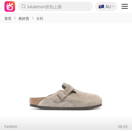
lululemon折扣上新
🇦🇺
AU
Sasa美妆护肤3.5折
SSENSE年中2.5折
FreshBeauty好价汇总
Cettire降价+叠9折
WWS Coles超市实拍
viagogo二手票捡漏
Myer折扣汇总
The Outnet奢牌1折起
David Jones 3折起
Flannels大牌1折
Perfumes Club护肤1折
AMIRO面罩$251
Amazon折扣汇总
eToro入金$200送$50
Amazon数码好物
ICONIC本周7.5折
ThedoubleF高奢地板价
Moose Knuckles 6折
EUFY摄像头$98
Selenichast首饰2折
Trip机票酒店促销
YSL送5件彩妆礼
Amazon家居好物
Amazon美妆护肤
雅漾大喷$8
过敏原检测盒$33
科颜氏高保湿面霜$29
SEALIFE海洋馆门票6折
丝塔芙大白罐$16
订阅Newsletter送香薰
Cult Beauty 6.8折
Harrods圣诞日历$525
LN-CC奢牌私促3折
d'Alba空姐喷雾$16
EVE LOM套装£56
Bernardelli独家4折
Adore Beauty 6折起
CT圣诞日历
Mytheresa奢品2.7折
Luxury Escapes 9折
Currentbody美容仪$881
MOON Garden Live
Roborock扫地机$649
Valentino官网5折
CR洗护套装$23
修丽可4件套$159
GANNI官网4.5折
Stylevana韩妆4折
Tessabit高奢8.5折
OGX洗发水$11
Amazon阿德莱德次日达
卡诗8.5折+赠礼
Philips Hue灯具8折
La Mer送8件礼值$529
首页
抢好货
女鞋
Farfetch
06-23