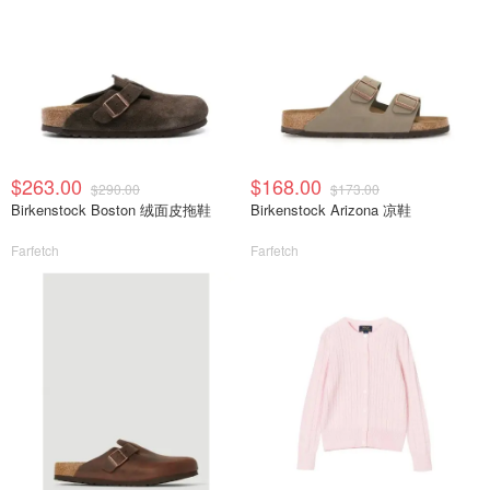
$263.00
$168.00
$290.00
$173.00
Birkenstock Boston 绒面皮拖鞋
Birkenstock Arizona 凉鞋
Farfetch
Farfetch