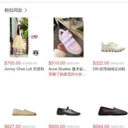
相似同款
$703.00
$510.00
$222.00
$1989.00
$850.00
$432.00
Jimmy Choo Loli 芭蕾鞋
Acne Studios 魔术贴厚底鞋
ON 纹理抽绳运动鞋
穿腻了的麦昆的小伙伴看过来
$627.00
$900.00
$684.00
$860.00
$959.00
$898.00