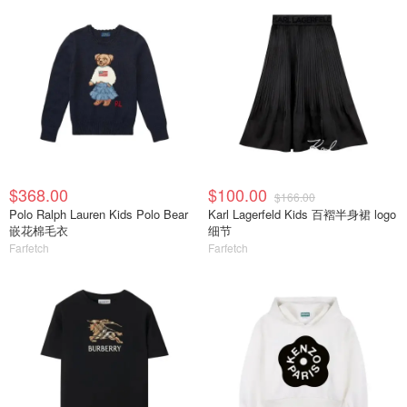
$368.00
$100.00
$166.00
Polo Ralph Lauren Kids Polo Bear
Karl Lagerfeld Kids 百褶半身裙 logo
嵌花棉毛衣
细节
Farfetch
Farfetch