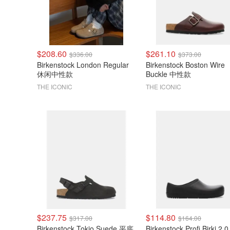
$208.60
$261.10
$336.00
$373.00
Birkenstock London Regular
Birkenstock Boston Wire
休闲中性款
Buckle 中性款
THE ICONIC
THE ICONIC
$237.75
$114.80
$317.00
$164.00
Birkenstock Tokio Suede 平底
Birkenstock Profi Birki 2.