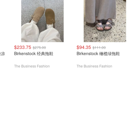
$233.75
$94.35
$275.00
$111.00
床垫凉
Birkenstock 经典拖鞋
Birkenstock 橄榄绿拖鞋
The Business Fashion
The Business Fashion