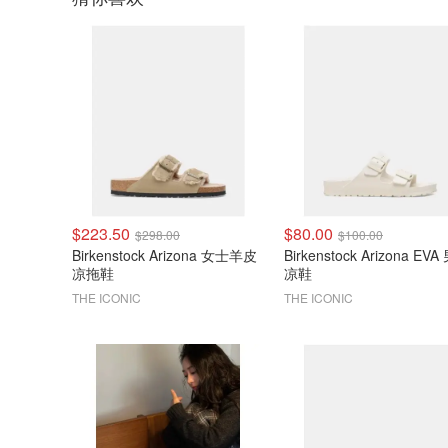
$223.50
$80.00
$298.00
$100.00
Birkenstock Arizona 女士羊皮
Birkenstock Arizona EV
凉拖鞋
凉鞋
THE ICONIC
THE ICONIC