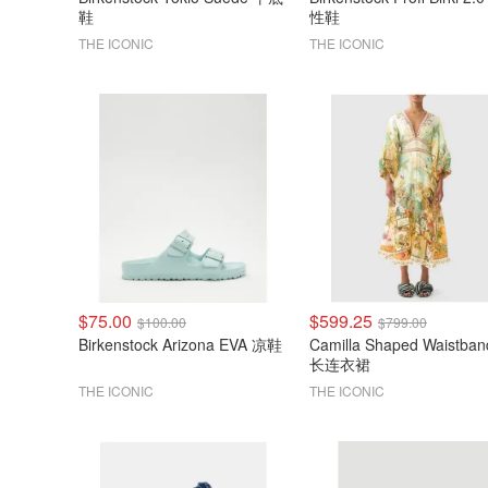
鞋
性鞋
THE ICONIC
THE ICONIC
$75.00
$599.25
$100.00
$799.00
Birkenstock Arizona EVA 凉鞋
Camilla Shaped Waistba
长连衣裙
THE ICONIC
THE ICONIC