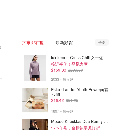
🇦🇺
澳洲
🇳🇿
新西兰
大家都在抢
最新好货
全部
享
lululemon Cross Chill 女士运动外套
接近半价！罕见力度
$159.00
$299.00
2033人感兴趣
Estee Lauder Youth Power面霜
75ml
$16.42
$51.25
1897人感兴趣
Moose Knuckles Dua Bunny 羊毛混纺针织夹克
97%羊毛，金标款罕见打折