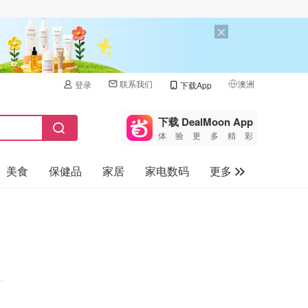
联系我们
澳洲
登录
下载App
🇺🇸
美国
下载 DealMoon App
体验更多精彩
🇨🇳
中国
美食
保健品
家居
家电数码
更多
🇨🇦
加拿大
🇬🇧
汽车
英国
旅游
🇩🇪
德国
母婴儿童
🇫🇷
法国
🇮🇹
意大利