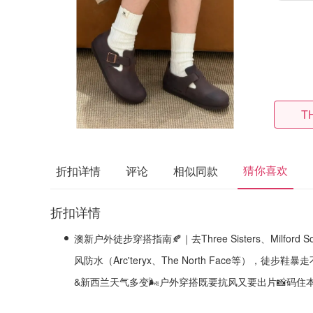
T
猜你喜欢
折扣详情
评论
相似同款
折扣详情
澳新户外徒步穿搭指南🍂｜去Three Sisters、Milford S
风防水（Arc'teryx、The North Face等），徒步鞋暴
&新西兰天气多变🌬️户外穿搭既要抗风又要出片📸码