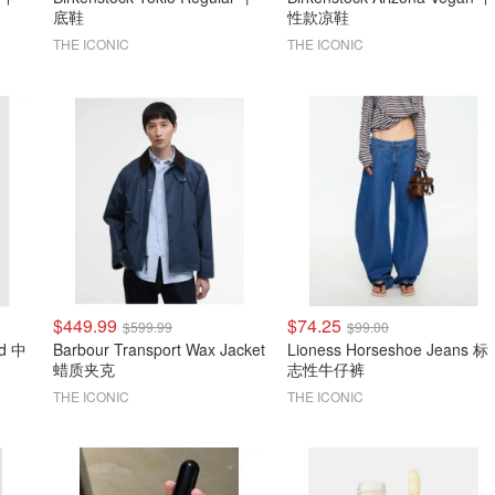
底鞋
性款凉鞋
THE ICONIC
THE ICONIC
$449.99
$74.25
$599.99
$99.00
nd 中
Barbour Transport Wax Jacket
Lioness Horseshoe Jeans 标
蜡质夹克
志性牛仔裤
THE ICONIC
THE ICONIC