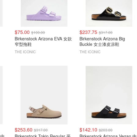
$75.00
$237.75
$100.00
$317.00
Birkenstock Arizona EVA 女款
Birkenstock Arizona Big
窄型拖鞋
Buckle 女士漆皮凉鞋
THE ICONIC
THE ICONIC
$253.60
$142.10
$317.00
$203.00
0 中
Birkenstock Tokio Regular 平
Birkenstock Arizona Vegan 中