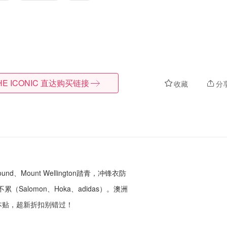
HE ICONIC
直达购买链接
收藏
分
ound、Mount Wellington踏青，冲锋衣防
走不累（Salomon、Hoka、adidas）。澳洲
住本贴，超新折扣别错过！