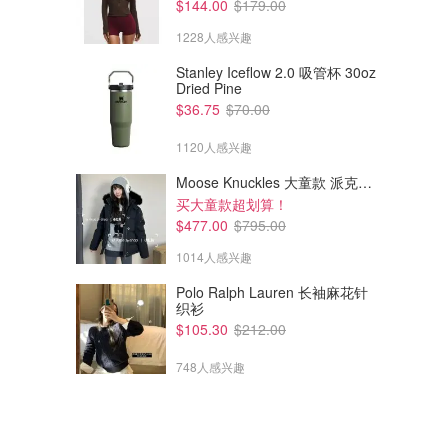
$144.00
$179.00
1228人感兴趣
Stanley Iceflow 2.0 吸管杯 30oz
Dried Pine
$36.75
$70.00
1120人感兴趣
$96.00
$253.60
$120.00
$317.00
Birkenstock Arizona Big
Birkenstock 麂皮穆勒鞋
Moose Knuckles 大童款 派克羽绒服
Buckle 粉色 EVA
买大童款超划算！
ThedoubleF
$477.00
$795.00
David Jones
1014人感兴趣
Polo Ralph Lauren 长袖麻花针
织衫
$105.30
$212.00
748人感兴趣