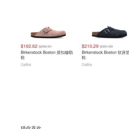
$192.62
$210.29
$292.91
$301.99
Birkenstock Boston 搭扣穆勒
Birkenstock Boston 软
鞋
鞋
Cettire
Cettire
猜你喜欢