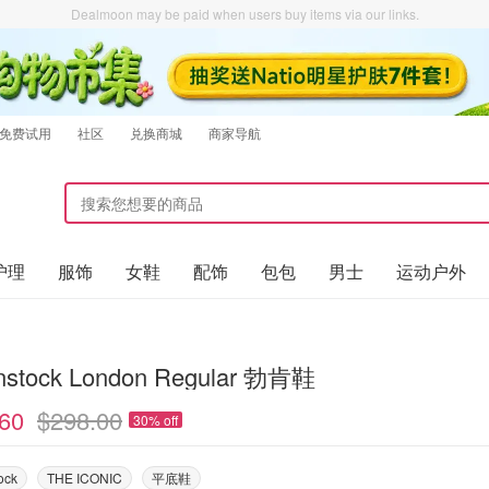
Dealmoon may be paid when users buy items via our links.
免费试用
社区
兑换商城
商家导航
护理
服饰
女鞋
配饰
包包
男士
运动户外
enstock London Regular 勃肯鞋
60
$298.00
30% off
ock
THE ICONIC
平底鞋