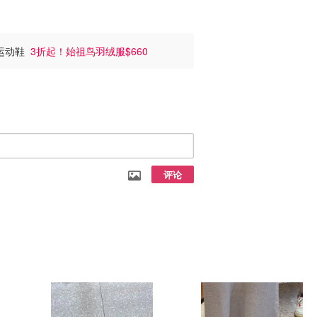
、运动鞋
3折起！始祖鸟羽绒服$660
评论