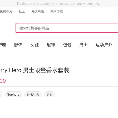
Dealmoon may be paid when users buy items via our links.
免费试用
社区
兑换商城
商家导航
护理
服饰
女鞋
配饰
包包
男士
运动户外
berry Hero 男士限量香水套装
00
Sephora
香水礼盒
男香