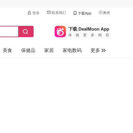
联系我们
澳洲
登录
下载App
🇺🇸
美国
下载 DealMoon App
体验更多精彩
🇨🇳
中国
美食
保健品
家居
家电数码
更多
🇨🇦
加拿大
🇬🇧
汽车
英国
旅游
🇩🇪
德国
母婴儿童
🇫🇷
法国
🇮🇹
意大利
🇦🇺
澳洲
🇳🇿
新西兰