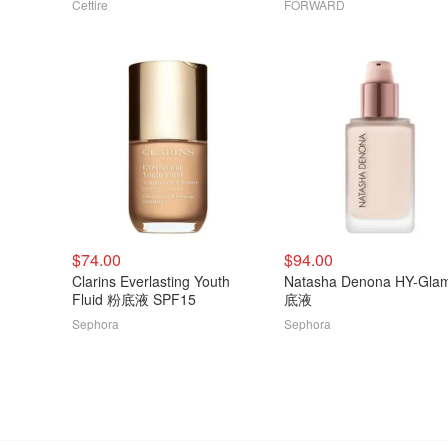
Cettire
FORWARD
$74.00
$94.00
Clarins Everlasting Youth
Natasha Denona HY-Gla
Fluid 粉底液 SPF15
底液
Sephora
Sephora