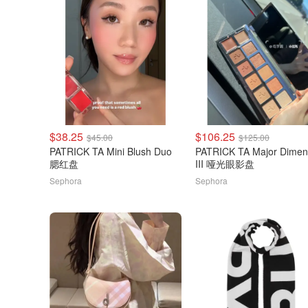
$38.25
$106.25
$45.00
$125.00
PATRICK TA Mini Blush Duo
PATRICK TA Major Dimen
腮红盘
III 哑光眼影盘
Sephora
Sephora