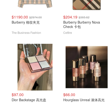
$1190.00
$204.19
$2974.00
$365.62
Burberry 格纹夹克
Burberry Burberry Nova
Check 卡包
The Business Fashion
Cettire
$97.00
$66.00
Dior Backstage 高光盘
Hourglass Unreal 液体高光