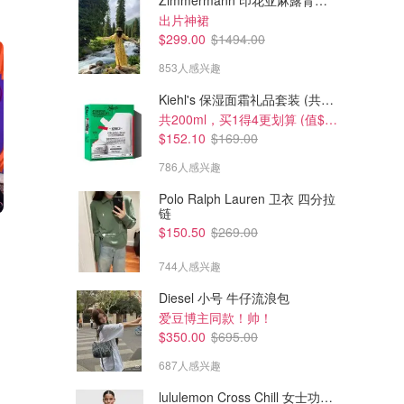
Zimmermann 印花亚麻露背中长连衣裙
出片神裙
$299.00
$1494.00
853人感兴趣
Kiehl's 保湿面霜礼品套装 (共200ml)
共200ml，买1得4更划算 (值$296)
$152.10
$169.00
786人感兴趣
Polo Ralph Lauren 卫衣 四分拉
链
$119.84
$138.00
$214.00
$150.50
$269.00
Burberry Hero 男士香水礼盒
Burberry Hero 男士香水限量版
套装
744人感兴趣
Adore Beauty
Sephora
Diesel 小号 牛仔流浪包
爱豆博主同款！帅！
$350.00
$695.00
687人感兴趣
lululemon Cross Chill 女士功能夹克