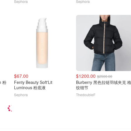
Sephora
Sephora
$67.00
$1200.00
$2500.00
m 粉
Fenty Beauty Soft'Lit
Burberry 黑色拉链羽绒夹克 
Luminous 粉底液
纹细节
Sephora
ThedoubleF