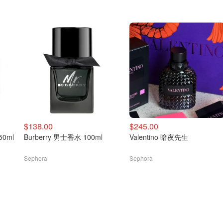
$138.00
$245.00
50ml
Burberry 男士香水 100ml
Valentino 暗夜先生
Sephora
Sephora