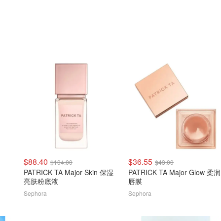
$88.40
$36.55
$104.00
$43.00
PATRICK TA Major Skin 保湿
PATRICK TA Major Glow 柔润
亮肤粉底液
唇膜
Sephora
Sephora