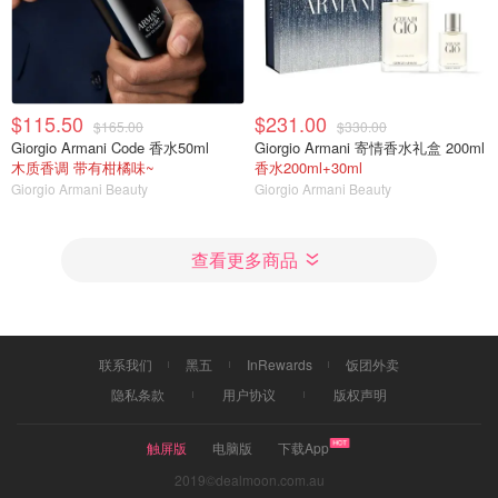
$115.50
$231.00
$165.00
$330.00
Giorgio Armani Code 香水50ml
Giorgio Armani 寄情香水礼盒 200ml
木质香调 带有柑橘味~
香水200ml+30ml
Giorgio Armani Beauty
Giorgio Armani Beauty
查看更多商品
联系我们
黑五
InRewards
饭团外卖
隐私条款
用户协议
版权声明
触屏版
电脑版
下载App
2019©dealmoon.com.au