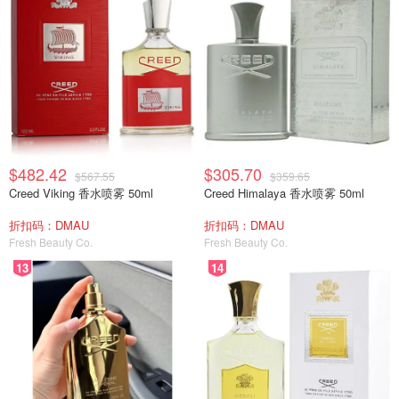
$482.42
$305.70
$567.55
$359.65
Creed Viking 香水喷雾 50ml
Creed Himalaya 香水喷雾 50ml
折扣码：DMAU
折扣码：DMAU
Fresh Beauty Co.
Fresh Beauty Co.
13
14