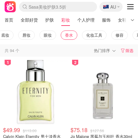
🇦🇺
Sasa美妆护肤3.5折
AU
lululemon折扣上新
SSENSE年中2.5折
FreshBeauty好价汇总
Cettire降价+叠9折
WWS Coles超市实拍
viagogo二手票捡漏
Myer超级周末
The Outnet奢牌1折起
David Jones 3折起
Flannels大牌1折
Perfumes Club护肤1折
AMIRO面罩$251
Amazon折扣汇总
eToro入金$200送$50
Amazon数码好物
ICONIC本周7.5折
ThedoubleF高奢地板价
Moose Knuckles 6折
丝芙兰5折起
EUFY摄像头$98
Selenichast首饰2折
Trip机票酒店促销
YSL送5件彩妆礼
Amazon家居好物
Amazon美妆护肤
雅漾大喷$8
过敏原检测盒$33
伊索独家赠50ml沐浴露
科颜氏高保湿面霜$29
SEALIFE海洋馆门票6折
丝塔芙大白罐$16
订阅Newsletter送香薰
Cult Beauty 6.8折
Harrods圣诞日历$525
LN-CC奢牌私促3折
d'Alba空姐喷雾$16
EVE LOM套装£56
Bernardelli独家4折
Adore Beauty 6折起
CT圣诞日历
Mytheresa奢品2.7折
Luxury Escapes 9折
Currentbody美容仪$881
MOON Garden Live
Roborock扫地机$649
Tingo Life水杯$24
Valentino官网5折
CR洗护套装$23
修丽可4件套$159
Myer彩妆2件7折
GANNI官网4.5折
Stylevana韩妆4折
Tessabit高奢8.5折
OGX洗发水$11
Amazon阿德莱德次日达
卡诗8.5折+赠礼
Philips Hue灯具8折
首页
全部好货
护肤
彩妆
个人护理
服饰
女鞋
底妆
唇妆
眼妆
香水
化妆工具
修容
共
94
个
热门排序
筛选
1
2
$49.99
$75.18
$113.00
$127.56
Calvin Klein Eternity 男士淡香水
Jo Malone 黑莓与玉桂叶 香水30ml