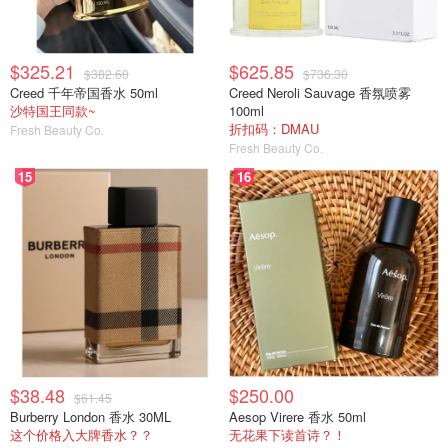
$325.21
$625.85
$382.60
$736.30
Creed 千年帝国香水 50ml
Creed Neroli Sauvage 香氛喷雾
沙特国王同款~
100ml
折扣码：DMAU
Fresh Beauty Co.
Fresh Beauty Co.
15
16
$38.48
$250.00
$61.45
Burberry London 香水 30ML
Aesop Virere 香水 50ml
这个价格入大牌香水？？
无花果下读首诗？！