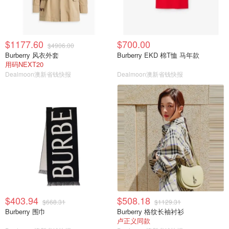
$1177.60
$700.00
$4906.00
Burberry 风衣外套
Burberry EKD 棉T恤 马年款
用码NEXT20
Dealmoon澳新省钱快报
Dealmoon澳新省钱快报
$403.94
$508.18
$668.31
$1129.31
Burberry 围巾
Burberry 格纹长袖衬衫
卢正义同款