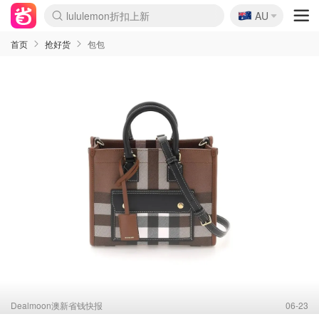
🇦🇺
Sasa美妆护肤3.5折
AU
lululemon折扣上新
SSENSE年中2.5折
FreshBeauty好价汇总
Cettire降价+叠9折
WWS Coles超市实拍
viagogo二手票捡漏
Myer超级周末
The Outnet奢牌1折起
David Jones 3折起
Flannels大牌1折
Perfumes Club护肤1折
AMIRO面罩$251
Amazon折扣汇总
eToro入金$200送$50
Amazon数码好物
ICONIC本周7.5折
ThedoubleF高奢地板价
Moose Knuckles 6折
丝芙兰5折起
EUFY摄像头$98
Selenichast首饰2折
Trip机票酒店促销
YSL送5件彩妆礼
Amazon家居好物
Amazon美妆护肤
雅漾大喷$8
过敏原检测盒$33
伊索独家赠50ml沐浴露
科颜氏高保湿面霜$29
SEALIFE海洋馆门票6折
丝塔芙大白罐$16
订阅Newsletter送香薰
Cult Beauty 6.8折
Harrods圣诞日历$525
LN-CC奢牌私促3折
d'Alba空姐喷雾$16
EVE LOM套装£56
Bernardelli独家4折
Adore Beauty 6折起
CT圣诞日历
Mytheresa奢品2.7折
Luxury Escapes 9折
Currentbody美容仪$881
MOON Garden Live
Roborock扫地机$649
Tingo Life水杯$24
Valentino官网5折
CR洗护套装$23
修丽可4件套$159
Myer彩妆2件7折
GANNI官网4.5折
Stylevana韩妆4折
Tessabit高奢8.5折
OGX洗发水$11
Amazon阿德莱德次日达
卡诗8.5折+赠礼
Philips Hue灯具8折
首页
抢好货
包包
Dealmoon澳新省钱快报
06-23