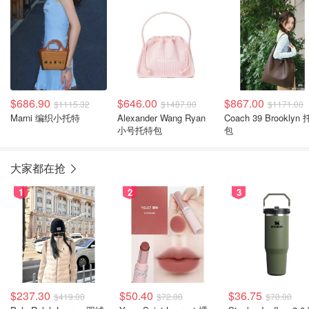
$686.90
$646.00
$867.00
$1115.32
$1487.00
$1171.00
Marni 编织小托特
Alexander Wang Ryan
Coach 39 Brooklyn
小号托特包
包
大家都在抢
1
2
3
$237.30
$50.40
$36.75
$419.00
$72.00
$70.00