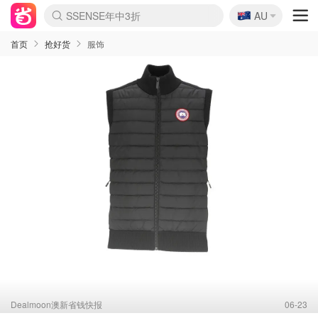
🇦🇺
SSENSE年中3折
AU
lululemon本周上新
Sasa美妆护肤3.5折
FreshBeauty好价汇总
Cettire降价+叠9折
Farfetch折上8折
WWS Coles超市实拍
viagogo二手票捡漏
Myer清仓1折起
The Outnet奢牌1折起
David Jones 3折起
Flannels大牌1折
Perfumes Club护肤1折
AMIRO返校季6.2折
Oweek抽奖送Airpods
Amazon折扣汇总
eToro入金$200送$50
Amazon数码好物
ICONIC本周7.5折
ThedoubleF高奢地板价
Moose Knuckles 6折
丝芙兰5折起
EUFY官网3.7折起
Selenichast首饰2折
Trip机票酒店促销
YSL送5件彩妆礼
Amazon家居好物
BIGBANG巡演开票
David Jones时尚3折
Amazon美妆护肤
雅漾大喷$8
过敏原检测盒$33
伊索独家赠50ml沐浴露
科颜氏送高保湿面霜
CW药房打折海报
SEALIFE海洋馆门票6折
丝塔芙大白罐$16
订阅Newsletter送香薰
Cult Beauty 6.8折
Harrods圣诞日历2.3折
LN-CC奢牌私促3折
d'Alba空姐喷雾$16
EVE LOM套装逆天2折
Bernardelli独家4折
Adore Beauty 6折起
CT圣诞日历
Mytheresa奢品2.7折
首页
抢好货
服饰
Dealmoon澳新省钱快报
06-23