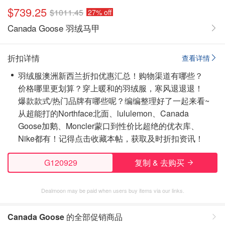
$739.25
$1011.45
27% off
Canada Goose 羽绒马甲
折扣详情
查看详情
羽绒服澳洲新西兰折扣优惠汇总！购物渠道有哪些？
价格哪里更划算？穿上暖和的羽绒服，寒风退退退！
爆款款式/热门品牌有哪些呢？编编整理好了一起来看~
从超能打的Northface北面、lululemon、Canada
Goose加鹅、Moncler蒙口到性价比超绝的优衣库、
Nike都有！
记得点击收藏本帖，获取及时折扣资讯！
G120929
复制 & 去购买
Dealmoon may be paid when users buy items via our links.
Canada Goose
的全部促销商品