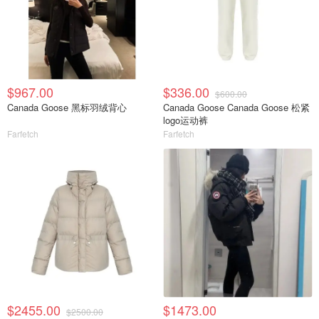
$967.00
$336.00
$600.00
Canada Goose 黑标羽绒背心
Canada Goose Canada Goose 松紧
logo运动裤
Farfetch
Farfetch
$2455.00
$1473.00
$2500.00