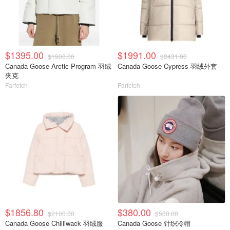
$1395.00
$1991.00
$1900.00
$2431.00
Canada Goose Arctic Program 羽绒
Canada Goose Cypress 羽绒外套
夹克
Farfetch
Farfetch
$1856.80
$380.00
$2100.00
$500.00
Canada Goose Chilliwack 羽绒服
Canada Goose 针织冷帽