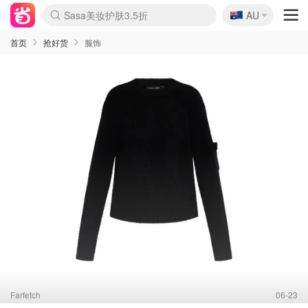
🇦🇺
Sasa美妆护肤3.5折
AU
lululemon折扣上新
SSENSE年中2.5折
FreshBeauty好价汇总
Cettire降价+叠9折
WWS Coles超市实拍
viagogo二手票捡漏
Myer超级周末
The Outnet奢牌1折起
David Jones 3折起
Flannels大牌1折
Perfumes Club护肤1折
AMIRO面罩$251
Amazon折扣汇总
eToro入金$200送$50
Amazon数码好物
ICONIC本周7.5折
ThedoubleF高奢地板价
Moose Knuckles 6折
丝芙兰5折起
EUFY摄像头$98
Selenichast首饰2折
Trip机票酒店促销
YSL送5件彩妆礼
Amazon家居好物
Amazon美妆护肤
雅漾大喷$8
过敏原检测盒$33
伊索独家赠50ml沐浴露
科颜氏高保湿面霜$29
SEALIFE海洋馆门票6折
丝塔芙大白罐$16
订阅Newsletter送香薰
Cult Beauty 6.8折
Harrods圣诞日历$525
LN-CC奢牌私促3折
d'Alba空姐喷雾$16
EVE LOM套装£56
Bernardelli独家4折
Adore Beauty 6折起
CT圣诞日历
Mytheresa奢品2.7折
Luxury Escapes 9折
Currentbody美容仪$881
MOON Garden Live
Roborock扫地机$649
Tingo Life水杯$24
Valentino官网5折
CR洗护套装$23
修丽可4件套$159
Myer彩妆2件7折
GANNI官网4.5折
Stylevana韩妆4折
Tessabit高奢8.5折
OGX洗发水$11
Amazon阿德莱德次日达
卡诗8.5折+赠礼
Philips Hue灯具8折
首页
抢好货
服饰
Farfetch
06-23