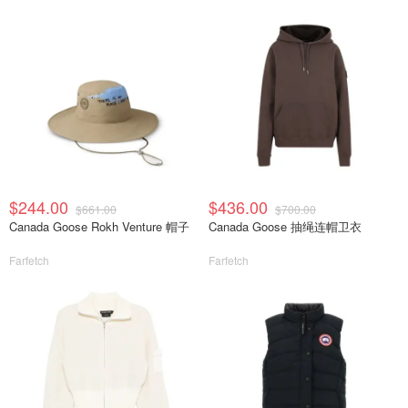
$244.00
$436.00
$661.00
$700.00
Canada Goose Rokh Venture 帽子
Canada Goose 抽绳连帽卫衣
Farfetch
Farfetch