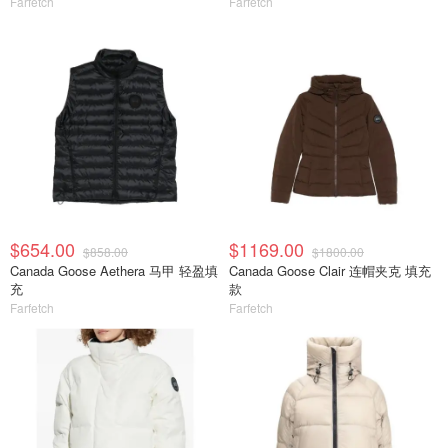
Farfetch
Farfetch
$654.00
$1169.00
$858.00
$1800.00
Canada Goose Aethera 马甲 轻盈填
Canada Goose Clair 连帽夹克 填充
充
款
Farfetch
Farfetch