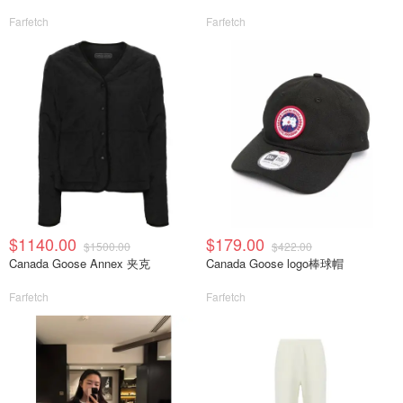
Farfetch
Farfetch
$1140.00
$179.00
$1500.00
$422.00
Canada Goose Annex 夹克
Canada Goose logo棒球帽
Farfetch
Farfetch