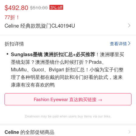
$492.80
$510.00
3% off
77折！
Celine 经典款凯旋门CL40194U
折扣详情
查看详情
Sunglass墨镜 澳洲折扣汇总+必买推荐
！澳洲哪里买
墨镜划算？澳洲墨镜什么时候打折？Prada、
MiuMiu、Gucci、Bvlgari 折扣汇总！小编为宝子们整
理了各种明星都在戴的同款和冷门好看的款式，速来
康康有没有喜欢的鸭
Fashion Eyewear 直达购买链接 →
Dealmoon may be paid when users buy items via our links.
Celine
的全部促销商品