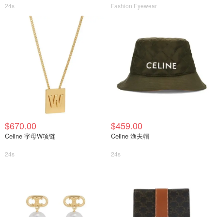
24s
Fashion Eyewear
$670.00
$459.00
Celine 字母W项链
Celine 渔夫帽
24s
24s