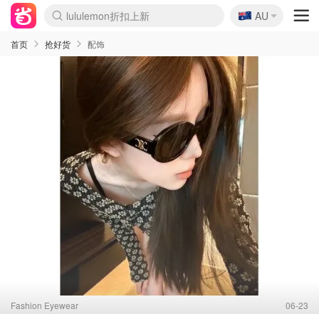
🇦🇺
Sasa美妆护肤3.5折
AU
SSENSE年中2.5折
FreshBeauty好价汇总
Cettire降价+叠9折
WWS Coles超市实拍
viagogo二手票捡漏
Myer折扣汇总
The Outnet奢牌1折起
David Jones 3折起
Flannels大牌1折
Perfumes Club护肤1折
AMIRO面罩$251
Amazon折扣汇总
Amazon数码好物
ThedoubleF高奢地板价
Moose Knuckles 6折
EUFY摄像头$98
Selenichast首饰2折
悉尼-墨尔本机票$29
Amazon家居好物
Amazon美妆护肤
雅漾大喷$8
过敏原检测盒$33
科颜氏高保湿面霜$29
SEALIFE海洋馆门票6折
丝塔芙大白罐$16
订阅Newsletter送香薰
Harrods圣诞日历$525
LN-CC奢牌私促
d'Alba空姐喷雾$16
EVE LOM套装£56
Bernardelli独家4折
Adore Beauty 6折起
Mytheresa奢品2.7折
Currentbody美容仪$881
MOON Garden Live
CR洗护套装$23
GANNI官网4.5折
Stylevana韩妆4折
Tessabit高奢8.5折
OGX洗发水$11
Amazon阿德莱德次日达
卡诗8.5折+赠礼
Philips Hue灯具8折
La Mer送8件礼值$529
始祖鸟 石头岛 8折
雅诗兰黛7.5折+赠礼
祖玛珑赠5件礼
惊❗️修丽可赠42ml精华
Loewe/BBR高奢8折
黑五价❗阿玛尼全场8折
Crocs洞洞鞋$36
A王情侣卫衣推荐
三星4K智能电视$664
倩碧7.5折+赠$110礼
Bobbi Brown 8折+赠礼
M.A.C 7.5折+赠彩妆套装
首页
抢好货
配饰
Fashion Eyewear
06-23