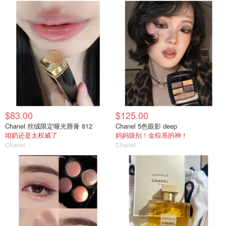
$83.00
$125.00
Chanel 丝绒限定哑光唇膏 812
Chanel 5色眼影 deep
咱奶还是太权威了
妈妈级别！金棕系的神！
Chanel
Chanel