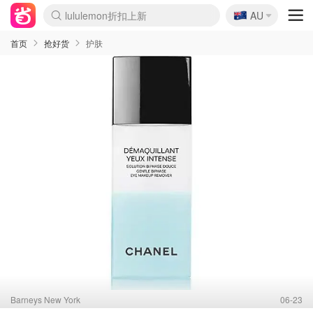
🇦🇺
Sasa美妆护肤3.5折
AU
lululemon折扣上新
SSENSE年中3折
FreshBeauty好价汇总
Cettire降价+叠9折
Farfetch折上8折
WWS Coles超市实拍
viagogo二手票捡漏
Myer超级周末1折
The Outnet奢牌1折起
David Jones 3折起
Flannels大牌1折
Perfumes Club护肤1折
AMIRO返校季6.2折
Oweek抽奖送Airpods
Amazon折扣汇总
eToro入金$200送$50
Amazon数码好物
ICONIC本周7.5折
ThedoubleF高奢地板价
Moose Knuckles 6折
丝芙兰5折起
EUFY官网3.7折起
Selenichast首饰2折
Trip机票酒店促销
YSL送5件彩妆礼
Amazon家居好物
BIGBANG巡演开票
David Jones时尚3折
Amazon美妆护肤
雅漾大喷$8
过敏原检测盒$33
伊索独家赠50ml沐浴露
科颜氏清仓3折
SEALIFE海洋馆门票6折
丝塔芙大白罐$16
订阅Newsletter送香薰
Cult Beauty 6.8折
Harrods圣诞日历2.3折
LN-CC奢牌私促3折
d'Alba空姐喷雾$16
EVE LOM套装逆天2折
Bernardelli独家4折
Adore Beauty 6折起
CT圣诞日历
Mytheresa奢品2.7折
Luxury Escapes 9折
Currentbody美容仪9折
MOON Garden Live
ALLSAINTS美衣3折
Roborock扫地机3.7折
Tingo Life水杯$24
Valentino官网5折
CR洗发护发6.3折
修丽可套装7.4折
Myer彩妆2件7折
GANNI官网4.5折
Stylevana韩妆4折
Tessabit高奢8.5折
OGX洗护4折
首页
抢好货
护肤
Barneys New York
06-23