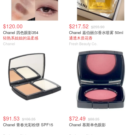
$120.00
$217.52
$255.90
Chanel 四色眼影354
Chanel 嘉伯丽尔香水喷雾 50ml
轻熟系姐姐的温柔感
通透木质花香
Chanel
Fresh Beauty Co.
$91.53
$72.49
$106.35
$88.35
Chanel 青春光彩粉饼 SPF15
Chanel 慕斯单色眼影