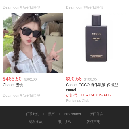
Dealmoon澳新省钱快报
Dealmoon澳新省钱快报
$466.50
$90.56
$862.00
$106.35
Chanel 墨镜
Chanel COCO 身体乳液 保湿型
200ml
折扣码：DEALMOON-AU5
Dealmoon澳新省钱快报
Perfumes Club
联系我们
黑五
InRewards
饭团外卖
隐私条款
用户协议
版权声明