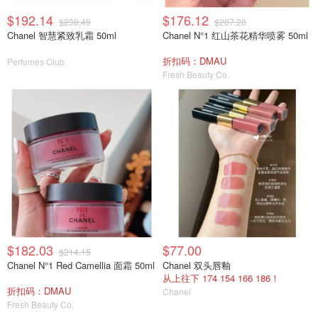
$192.14
$176.12
$238.49
$207.20
Chanel 智慧紧致乳霜 50ml
Chanel N°1 红山茶花精华喷雾 50ml
折扣码：DMAU
Perfumes Club
Fresh Beauty Co.
$182.03
$77.00
$214.15
Chanel N°1 Red Camellia 面霜 50ml
Chanel 双头唇釉
从上往下 174 154 166 186！
折扣码：DMAU
Chanel
Fresh Beauty Co.