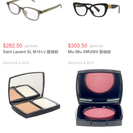
$282.50
$303.50
$570.00
$607.00
Saint Laurent SL M151/J 眼镜框
Miu Miu VMU05V 眼镜框
Maverick & Wolf
Maverick & Wolf