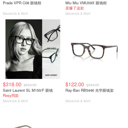
Prada VPR C08 眼镜框
Miu Miu VMU09X 眼镜框
卖爆了这款
Maverick & Wolf
Maverick & Wolf
$318.00
$122.00
$624.00
$244.00
Saint Laurent SL M150/F 眼镜
Ray-Ban RB5446 光学眼镜架
Rosy同款
Maverick & Wolf
Maverick & Wolf