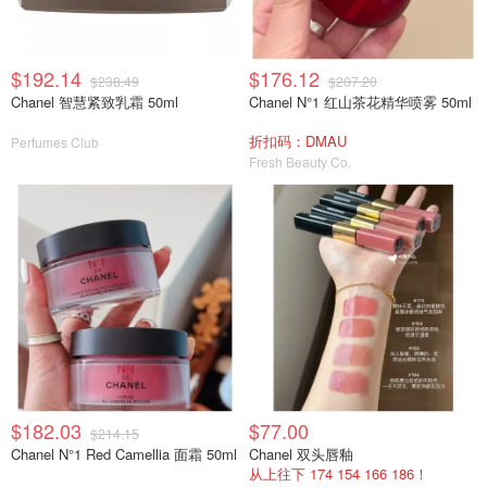
$192.14
$176.12
$238.49
$207.20
Chanel 智慧紧致乳霜 50ml
Chanel N°1 红山茶花精华喷雾 50ml
折扣码：DMAU
Perfumes Club
Fresh Beauty Co.
$182.03
$77.00
$214.15
Chanel N°1 Red Camellia 面霜 50ml
Chanel 双头唇釉
从上往下 174 154 166 186！