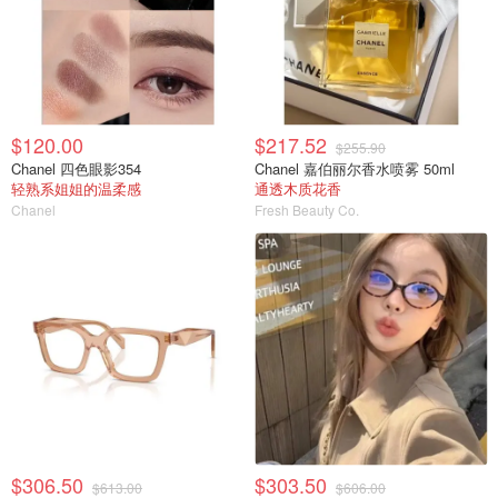
$120.00
$217.52
$255.90
Chanel 四色眼影354
Chanel 嘉伯丽尔香水喷雾 50ml
轻熟系姐姐的温柔感
通透木质花香
Chanel
Fresh Beauty Co.
$306.50
$303.50
$613.00
$606.00