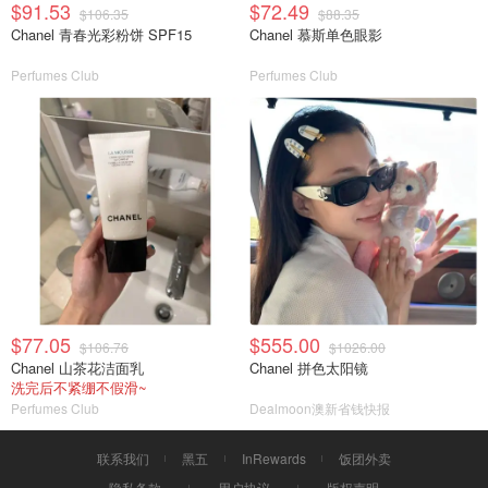
$91.53
$72.49
$106.35
$88.35
Chanel 青春光彩粉饼 SPF15
Chanel 慕斯单色眼影
Perfumes Club
Perfumes Club
$77.05
$555.00
$106.76
$1026.00
Chanel 山茶花洁面乳
Chanel 拼色太阳镜
洗完后不紧绷不假滑~
Perfumes Club
Dealmoon澳新省钱快报
联系我们
黑五
InRewards
饭团外卖
隐私条款
用户协议
版权声明