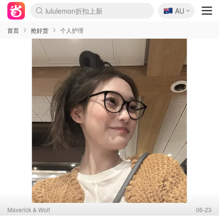
🇦🇺
Sasa美妆护肤3.5折
AU
lululemon折扣上新
SSENSE年中2.5折
FreshBeauty好价汇总
Cettire降价+叠9折
WWS Coles超市实拍
viagogo二手票捡漏
Myer超级周末
The Outnet奢牌1折起
David Jones 3折起
Flannels大牌1折
Perfumes Club护肤1折
AMIRO面罩$251
Amazon折扣汇总
eToro入金$200送$50
Amazon数码好物
ICONIC本周7.5折
ThedoubleF高奢地板价
Moose Knuckles 6折
丝芙兰5折起
EUFY摄像头$98
Selenichast首饰2折
Trip机票酒店促销
YSL送5件彩妆礼
Amazon家居好物
Amazon美妆护肤
雅漾大喷$8
过敏原检测盒$33
伊索独家赠50ml沐浴露
科颜氏高保湿面霜$29
SEALIFE海洋馆门票6折
丝塔芙大白罐$16
订阅Newsletter送香薰
Cult Beauty 6.8折
Harrods圣诞日历$525
LN-CC奢牌私促3折
d'Alba空姐喷雾$16
EVE LOM套装£56
Bernardelli独家4折
Adore Beauty 6折起
CT圣诞日历
Mytheresa奢品2.7折
Luxury Escapes 9折
Currentbody美容仪$881
MOON Garden Live
Roborock扫地机$649
Tingo Life水杯$24
Valentino官网5折
CR洗护套装$23
修丽可4件套$159
Myer彩妆2件7折
GANNI官网4.5折
Stylevana韩妆4折
Tessabit高奢8.5折
OGX洗发水$11
Amazon阿德莱德次日达
卡诗8.5折+赠礼
Philips Hue灯具8折
首页
抢好货
个人护理
Maverick & Wolf
06-23