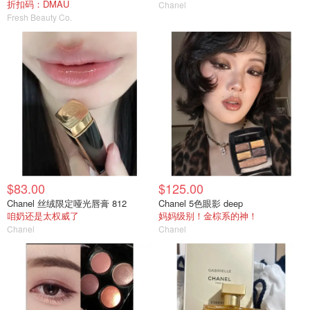
折扣码：DMAU
Chanel
Fresh Beauty Co.
$83.00
$125.00
Chanel 丝绒限定哑光唇膏 812
Chanel 5色眼影 deep
咱奶还是太权威了
妈妈级别！金棕系的神！
Chanel
Chanel