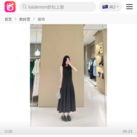
🇦🇺
Sasa美妆护肤3.5折
AU
lululemon折扣上新
SSENSE年中3折
FreshBeauty好价汇总
Cettire降价+叠9折
WWS Coles超市实拍
viagogo二手票捡漏
Myer超级周末1折
The Outnet奢牌1折起
David Jones 3折起
Flannels大牌1折
Perfumes Club护肤1折
AMIRO返校季6.2折
Amazon折扣汇总
eToro入金$200送$50
Amazon数码好物
ICONIC本周7.5折
ThedoubleF高奢地板价
Moose Knuckles 6折
丝芙兰5折起
EUFY官网3.7折起
Selenichast首饰2折
Trip机票酒店促销
YSL送5件彩妆礼
Amazon家居好物
Amazon美妆护肤
雅漾大喷$8
过敏原检测盒$33
伊索独家赠50ml沐浴露
科颜氏清仓3折
SEALIFE海洋馆门票6折
丝塔芙大白罐$16
订阅Newsletter送香薰
Cult Beauty 6.8折
Harrods圣诞日历2.3折
LN-CC奢牌私促3折
d'Alba空姐喷雾$16
EVE LOM套装逆天2折
Bernardelli独家4折
Adore Beauty 6折起
CT圣诞日历
Mytheresa奢品2.7折
Luxury Escapes 9折
Currentbody美容仪9折
MOON Garden Live
Roborock扫地机3.7折
Tingo Life水杯$24
Valentino官网5折
CR洗发护发6.3折
修丽可套装7.4折
Myer彩妆2件7折
GANNI官网4.5折
Stylevana韩妆4折
Tessabit高奢8.5折
OGX洗护4折
Amazon阿德莱德次日达
卡诗8.5折+赠礼
Philips Hue灯具8折
首页
抢好货
服饰
COS
06-23