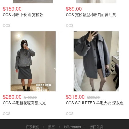
$159.00
$69.00
COS 棉质中长裙 宽松款
COS 宽松箱型棉质T恤 黄油黄
COS
COS
$280.00
$318.00
$400.00
$530.00
COS 羊毛粗花呢高领夹克
COS SCULPTED 羊毛大衣 深灰色
COS
COS
联系我们
黑五
InRewards
饭团外卖