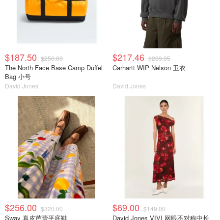
$187.50
$217.46
$250.00
$289.95
The North Face Base Camp Duffel
Carhartt WIP Nelson 卫衣
Bag 小号
David Jones
David Jones
$256.00
$69.00
$320.00
$149.00
Sway 真皮芭蕾平底鞋
David Jones VIVI 网眼不对称中长