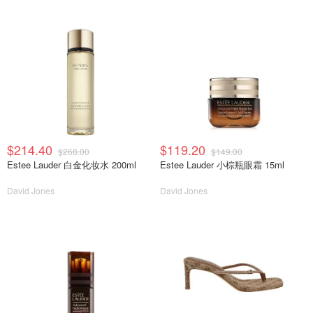
$214.40
$119.20
$268.00
$149.00
Estee Lauder 白金化妆水 200ml
Estee Lauder 小棕瓶眼霜 15ml
David Jones
David Jones