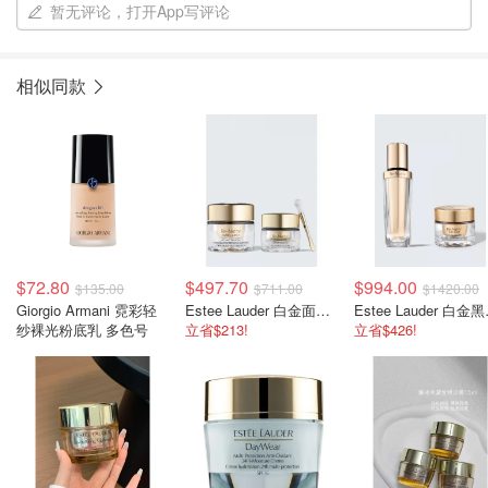
暂无评论，打开App写评论
相似同款
$72.80
$497.70
$994.00
$135.00
$711.00
$1420.00
Giorgio Armani 霓彩轻
Estee Lauder 白金面霜+眼霜套装
Estee
纱裸光粉底乳 多色号
立省$213!
立省$426!