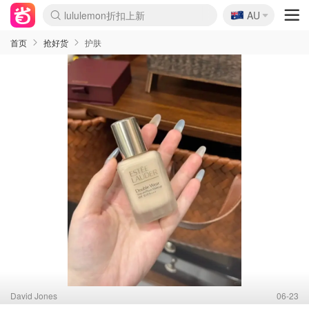
🇦🇺
lululemon折扣上新
Sasa美妆护肤3.5折
AU
SSENSE年中3折
FreshBeauty好价汇总
Cettire降价+叠9折
WWS Coles超市实拍
viagogo二手票捡漏
Myer超级周末1折
The Outnet奢牌1折起
David Jones 3折起
Flannels大牌1折
Perfumes Club护肤1折
AMIRO返校季6.2折
Amazon折扣汇总
eToro入金$200送$50
Amazon数码好物
ICONIC本周7.5折
ThedoubleF高奢地板价
Moose Knuckles 6折
丝芙兰5折起
EUFY官网3.7折起
Selenichast首饰2折
Trip机票酒店促销
YSL送5件彩妆礼
Amazon家居好物
Amazon美妆护肤
雅漾大喷$8
过敏原检测盒$33
伊索独家赠50ml沐浴露
科颜氏清仓3折
SEALIFE海洋馆门票6折
丝塔芙大白罐$16
订阅Newsletter送香薰
Cult Beauty 6.8折
Harrods圣诞日历2.3折
LN-CC奢牌私促3折
d'Alba空姐喷雾$16
EVE LOM套装逆天2折
Bernardelli独家4折
Adore Beauty 6折起
CT圣诞日历
Mytheresa奢品2.7折
Luxury Escapes 9折
Currentbody美容仪9折
MOON Garden Live
Roborock扫地机3.7折
Tingo Life水杯$24
Valentino官网5折
CR洗发护发6.3折
修丽可套装7.4折
Myer彩妆2件7折
GANNI官网4.5折
Stylevana韩妆4折
Tessabit高奢8.5折
OGX洗护4折
Amazon阿德莱德次日达
卡诗8.5折+赠礼
Philips Hue灯具8折
首页
抢好货
护肤
David Jones
06-23