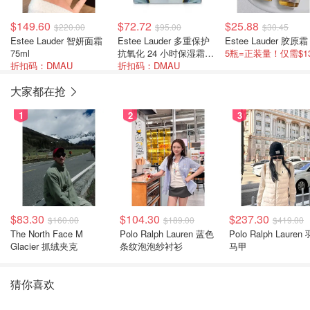
$149.60
$72.72
$25.88
$220.00
$95.00
$30.45
Estee Lauder 智妍面霜
Estee Lauder 多重保护
75ml
抗氧化 24 小时保湿霜
5瓶=正装量！仅需$1
折扣码：DMAU
SPF 15 50ml/1.7oz
折扣码：DMAU
大家都在抢
1
2
3
$83.30
$104.30
$237.30
$160.00
$189.00
$419.00
The North Face M
Polo Ralph Lauren 蓝色
Polo Ralph Lauren
Glacier 抓绒夹克
条纹泡泡纱衬衫
马甲
猜你喜欢