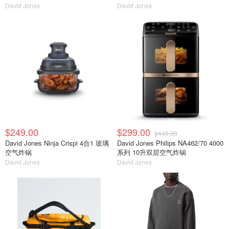
David Jones
David Jones
$249.00
$299.00
$449.00
David Jones Ninja Crispi 4合1 玻璃
David Jones Philips NA462/70 4000
空气炸锅
系列 10升双层空气炸锅
David Jones
David Jones