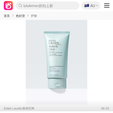
🇦🇺
Sasa美妆护肤3.5折
AU
lululemon折扣上新
SSENSE年中2.5折
FreshBeauty好价汇总
Cettire降价+叠9折
WWS Coles超市实拍
viagogo二手票捡漏
Myer超级周末
The Outnet奢牌1折起
David Jones 3折起
Flannels大牌1折
Perfumes Club护肤1折
AMIRO面罩$251
Amazon折扣汇总
eToro入金$200送$50
Amazon数码好物
ICONIC本周7.5折
ThedoubleF高奢地板价
Moose Knuckles 6折
丝芙兰5折起
EUFY摄像头$98
Selenichast首饰2折
Trip机票酒店促销
YSL送5件彩妆礼
Amazon家居好物
Amazon美妆护肤
雅漾大喷$8
过敏原检测盒$33
伊索独家赠50ml沐浴露
科颜氏高保湿面霜$29
SEALIFE海洋馆门票6折
丝塔芙大白罐$16
订阅Newsletter送香薰
Cult Beauty 6.8折
Harrods圣诞日历$525
LN-CC奢牌私促3折
d'Alba空姐喷雾$16
EVE LOM套装£56
Bernardelli独家4折
Adore Beauty 6折起
CT圣诞日历
Mytheresa奢品2.7折
Luxury Escapes 9折
Currentbody美容仪$881
MOON Garden Live
Roborock扫地机$649
Tingo Life水杯$24
Valentino官网5折
CR洗护套装$23
修丽可4件套$159
Myer彩妆2件7折
GANNI官网4.5折
Stylevana韩妆4折
Tessabit高奢8.5折
OGX洗发水$11
Amazon阿德莱德次日达
卡诗8.5折+赠礼
Philips Hue灯具8折
首页
抢好货
护肤
Estee Lauder澳洲官网
06-23