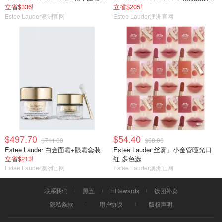
立省$336!
立省$205!
Estee Lauder澳洲官网
Estee Lauder澳洲官网
$497.70
$54.40
$711.00
$68.00
Estee Lauder 白金面霜+眼霜套装
Estee Lauder 丝雾」小金管哑光口
立省$213!
红 多色选
Estee Lauder澳洲官网
Estee Lauder澳洲官网
联系我们
黑五
InRewards
饭团外卖
隐私条款
用户协议
版权声明