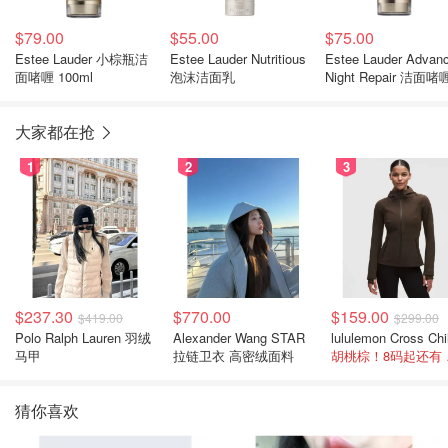
$79.00
$55.00
$75.00
Estee Lauder 小棕瓶洁
Estee Lauder Nutritious
Estee Lauder Advan
面啫喱 100ml
泡沫洁面乳
Night Repair 洁面啫
100ml
大家都在抢
1
2
3
$237.30
$770.00
$159.00
$419.00
$299.00
Polo Ralph Lauren 羽绒
Alexander Wang STAR
马甲
拉链卫衣 高密绒面料
胡桃
猜你喜欢