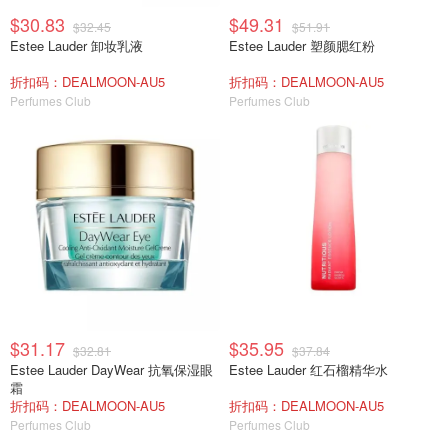
$30.83
$49.31
$32.45
$51.91
Estee Lauder 卸妆乳液
Estee Lauder 塑颜腮红粉
折扣码：DEALMOON-AU5
折扣码：DEALMOON-AU5
Perfumes Club
Perfumes Club
$31.17
$35.95
$32.81
$37.84
Estee Lauder DayWear 抗氧保湿眼
Estee Lauder 红石榴精华水
霜
折扣码：DEALMOON-AU5
折扣码：DEALMOON-AU5
Perfumes Club
Perfumes Club