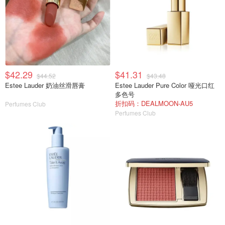
$42.29
$41.31
$44.52
$43.48
Estee Lauder 奶油丝滑唇膏
Estee Lauder Pure Color 哑光口红
多色号
折扣码：DEALMOON-AU5
Perfumes Club
Perfumes Club