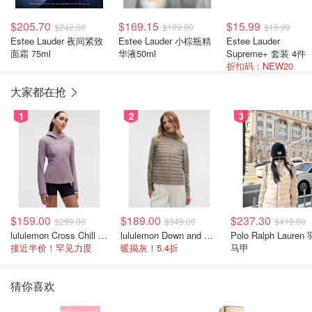
$205.70
$169.15
$15.99
$242.00
$199.00
$19.99
Estee Lauder 夜间紧致
Estee Lauder 小棕瓶精
Estee Lauder
面霜 75ml
华液50ml
Supreme+ 套装 4件
折扣码：NEW20
大家都在抢
1
2
3
$159.00
$189.00
$237.30
$299.00
$349.00
$419.00
lululemon Cross Chill 女士运动外套
lululemon Down and Around 羽绒夹克
Polo Ralph Lauren
接近半价！罕见力度
暖揭灰！5.4折
马甲
猜你喜欢