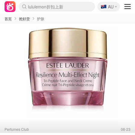
🇦🇺
Sasa美妆护肤3.5折
AU
lululemon折扣上新
SSENSE年中3折
FreshBeauty好价汇总
Cettire降价+叠9折
Farfetch折上8折
WWS Coles超市实拍
viagogo二手票捡漏
Myer清仓1折起
The Outnet奢牌1折起
David Jones 3折起
Flannels大牌1折
Perfumes Club护肤1折
AMIRO返校季6.2折
Oweek抽奖送Airpods
Amazon折扣汇总
eToro入金$200送$50
Amazon数码好物
ICONIC本周7.5折
ThedoubleF高奢地板价
Moose Knuckles 6折
丝芙兰5折起
EUFY官网3.7折起
Selenichast首饰2折
Trip机票酒店促销
YSL送5件彩妆礼
Amazon家居好物
BIGBANG巡演开票
David Jones时尚3折
Amazon美妆护肤
雅漾大喷$8
过敏原检测盒$33
伊索独家赠50ml沐浴露
科颜氏清仓3折
SEALIFE海洋馆门票6折
丝塔芙大白罐$16
订阅Newsletter送香薰
Cult Beauty 6.8折
Harrods圣诞日历2.3折
LN-CC奢牌私促3折
d'Alba空姐喷雾$16
EVE LOM套装逆天2折
Bernardelli独家4折
Adore Beauty 6折起
CT圣诞日历
Mytheresa奢品2.7折
Luxury Escapes 9折
Currentbody美容仪9折
MOON Garden Live
ALLSAINTS美衣3折
Roborock扫地机3.7折
Tingo Life水杯$24
Valentino官网5折
CR洗发护发6.3折
首页
抢好货
护肤
Perfumes Club
06-23