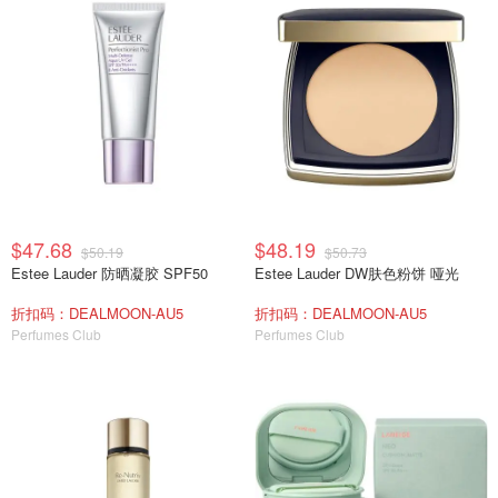
$47.68
$48.19
$50.19
$50.73
Estee Lauder 防晒凝胶 SPF50
Estee Lauder DW肤色粉饼 哑光
折扣码：DEALMOON-AU5
折扣码：DEALMOON-AU5
Perfumes Club
Perfumes Club