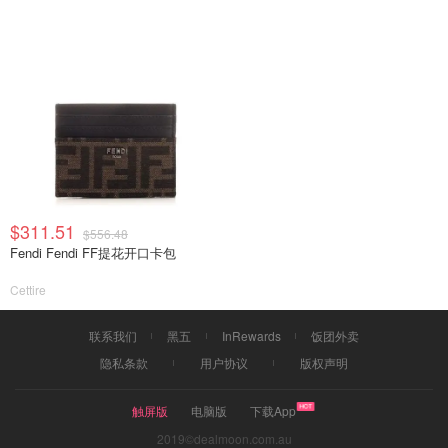
$311.51
$556.48
Fendi Fendi FF提花开口卡包
Cettire
联系我们
黑五
InRewards
饭团外卖
隐私条款
用户协议
版权声明
触屏版
电脑版
下载App
2019©dealmoon.com.au