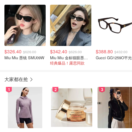
$326.40
$342.40
$388.80
$626.00
$626.00
$432.00
Miu Miu 墨镜 SMU09W
Miu Miu 金标猫眼墨镜 SMU11W
Gucci GG1259O平
经典爆品！露思同款
大家都在抢
1
2
3