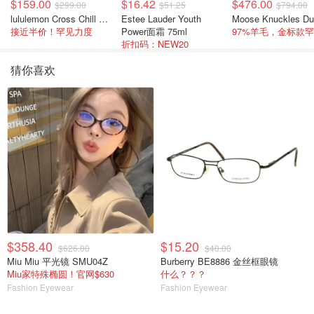
$159.00
$16.42
$476.00
$299.00
$51.25
$794.00
lululemon Cross Chill 女士运动外套
Estee Lauder Youth
接近半价！罕见力度
Power面霜 75ml
折扣码：NEW20
猜你喜欢
$358.40
$15.20
$626.00
$40.00
Miu Miu 平光镜 SMU04Z
Burberry BE8886 金丝框眼镜
Miu家特殊椭圆！官网$630
什么？？？
Fashion Eyewear
Fashion Eyewear