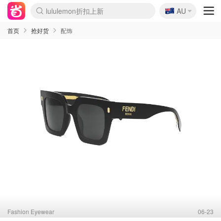
🇦🇺
Sasa美妆护肤3.5折
AU
lululemon折扣上新
SSENSE年中3折
FreshBeauty好价汇总
Cettire降价+叠9折
Farfetch折上8折
WWS Coles超市实拍
viagogo二手票捡漏
Myer清仓1折起
The Outnet奢牌1折起
David Jones 3折起
Flannels大牌1折
Perfumes Club护肤1折
AMIRO返校季6.2折
Oweek抽奖送Airpods
Amazon折扣汇总
eToro入金$200送$50
Amazon数码好物
ICONIC本周7.5折
ThedoubleF高奢地板价
Moose Knuckles 6折
丝芙兰5折起
EUFY官网3.7折起
Selenichast首饰2折
Trip机票酒店促销
YSL送5件彩妆礼
Amazon家居好物
BIGBANG巡演开票
David Jones时尚3折
Amazon美妆护肤
雅漾大喷$8
过敏原检测盒$33
伊索独家赠50ml沐浴露
科颜氏清仓3折
SEALIFE海洋馆门票6折
丝塔芙大白罐$16
订阅Newsletter送香薰
Cult Beauty 6.8折
Harrods圣诞日历2.3折
LN-CC奢牌私促3折
d'Alba空姐喷雾$16
EVE LOM套装逆天2折
Bernardelli独家4折
Adore Beauty 6折起
CT圣诞日历
Mytheresa奢品2.7折
Luxury Escapes 9折
Currentbody美容仪9折
MOON Garden Live
ALLSAINTS美衣3折
Roborock扫地机3.7折
Tingo Life水杯$24
Valentino官网5折
CR洗发护发6.3折
首页
抢好货
配饰
Fashion Eyewear
06-23