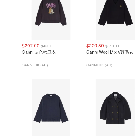
$207.00
$229.50
$460.00
$510.00
Ganni 灰色棉卫衣
Ganni Wool Mix V领毛衣
GANNI UK (AU)
GANNI UK (AU)