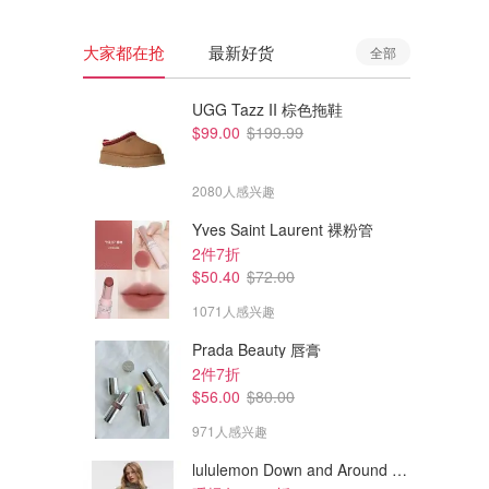
大家都在抢
最新好货
全部
UGG Tazz II 棕色拖鞋
$99.00
$199.99
2080人感兴趣
Yves Saint Laurent 裸粉管
2件7折
$50.40
$72.00
1071人感兴趣
Prada Beauty 唇膏
$587.50
$325.00
$1175.00
$926.00
2件7折
Ganni 中筒棕色绒面骑士靴
Ganni 铆钉短靴
$56.00
$80.00
971人感兴趣
GANNI UK (AU)
The Outnet.com
lululemon Down and Around 羽绒夹克