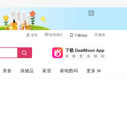
联系我们
澳洲
登录
下载App
🇺🇸
美国
下载 DealMoon App
体验更多精彩
🇨🇳
中国
美食
保健品
家居
家电数码
更多
🇨🇦
加拿大
🇬🇧
汽车
英国
旅游
🇩🇪
德国
母婴儿童
🇫🇷
法国
🇮🇹
意大利