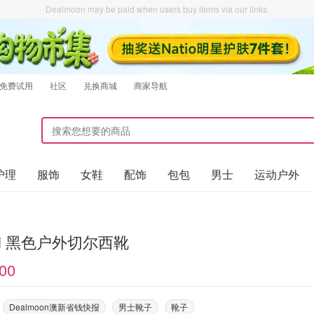
Dealmoon may be paid when users buy items via our links.
免费试用
社区
兑换商城
商家导航
护理
服饰
女鞋
配饰
包包
男士
运动户外
ni 黑色户外切尔西靴
00
Dealmoon澳新省钱快报
男士靴子
靴子