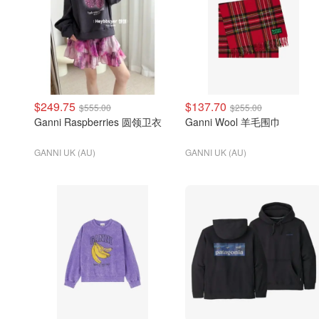
$249.75
$137.70
$555.00
$255.00
Ganni Raspberries 圆领卫衣
Ganni Wool 羊毛围巾
GANNI UK (AU)
GANNI UK (AU)