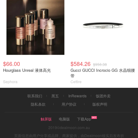
$66.00
$584.26
$956.38
Hourglass Unreal 液体高光
Gucci GUCCI Incrocio GG 水晶细腰
带
Sephora
Cettire
联系我们
黑五
InRewards
饭团外卖
隐私条款
用户协议
版权声明
触屏版
电脑版
下载App
2019©dealmoon.com.au
页面信息由用户分享或品牌、商家提供，由Dealmoon核实后发布折