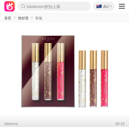
🇦🇺
Sasa美妆护肤3.5折
AU
lululemon折扣上新
SSENSE年中3折
FreshBeauty好价汇总
Cettire降价+叠9折
Farfetch折上8折
WWS Coles超市实拍
viagogo二手票捡漏
Myer清仓1折起
The Outnet奢牌1折起
David Jones 3折起
Flannels大牌1折
Perfumes Club护肤1折
AMIRO返校季6.2折
Oweek抽奖送Airpods
Amazon折扣汇总
eToro入金$200送$50
Amazon数码好物
ICONIC本周7.5折
ThedoubleF高奢地板价
Moose Knuckles 6折
丝芙兰5折起
EUFY官网3.7折起
Selenichast首饰2折
Trip机票酒店促销
YSL送5件彩妆礼
Amazon家居好物
BIGBANG巡演开票
David Jones时尚3折
Amazon美妆护肤
雅漾大喷$8
过敏原检测盒$33
伊索独家赠50ml沐浴露
科颜氏清仓3折
SEALIFE海洋馆门票6折
丝塔芙大白罐$16
订阅Newsletter送香薰
Cult Beauty 6.8折
Harrods圣诞日历2.3折
LN-CC奢牌私促3折
d'Alba空姐喷雾$16
EVE LOM套装逆天2折
Bernardelli独家4折
Adore Beauty 6折起
CT圣诞日历
Mytheresa奢品2.7折
Luxury Escapes 9折
Currentbody美容仪9折
MOON Garden Live
ALLSAINTS美衣3折
Roborock扫地机3.7折
Tingo Life水杯$24
Valentino官网5折
CR洗发护发6.3折
首页
抢好货
彩妆
Sephora
06-23