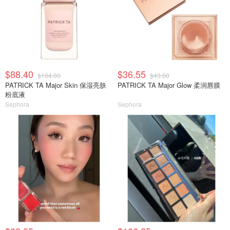
$88.40
$36.55
$104.00
$43.00
PATRICK TA Major Skin 保湿亮肤
PATRICK TA Major Glow 柔润唇膜
粉底液
Sephora
Sephora