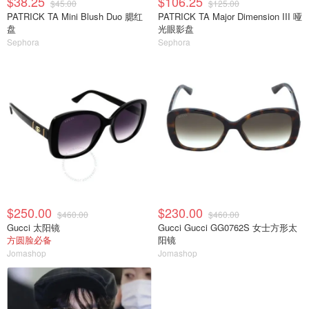
$38.25
$106.25
$45.00
$125.00
PATRICK TA Mini Blush Duo 腮红
PATRICK TA Major Dimension III 哑
盘
光眼影盘
Sephora
Sephora
$250.00
$230.00
$460.00
$460.00
Gucci 太阳镜
Gucci Gucci GG0762S 女士方形太
方圆脸必备
阳镜
Jomashop
Jomashop