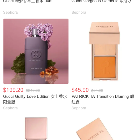
Gucci 绮梦香草兰香水 30ml
Gucci Gorgeous Gardenia 浓香水
Sephora
Sephora
$199.20
$45.90
$249.00
$54.00
Gucci Guilty Love Edition 女士香水
PATRICK TA Transition Blurring 腮
限量版
红盘
Sephora
Sephora