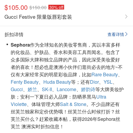
$105.00
$150.00
30% off
Gucci Festive 限量版唇彩套装
折扣详情
查看详情
Sephora
作为全球知名的美妆零售商，其以丰富多样
的化妆品、护肤品、香水和美容工具而闻名。包含了
众多国际大牌和独立品牌的产品，因此深受美妆爱好
者的喜欢！想必也是澳洲小伙伴们逛街必去的地方~不
仅有大家经常买的明星彩妆品牌，比如
Rare Beauty
、
Fenty Beauty
、
Huda Beauty
等；还有
Dior
、
YSL
、
Gucci
、
娇兰
、
SK-II
、
Lancome
、
娇韵诗
等大牌美妆护
肤；安利一下夏日必入品牌：防晒界黑马
Ultra
Violette
、体味管理大师
Salt & Stone
。不少品牌还有
丝芙兰独家和定价优势哦！丝芙兰什么时候打折？丝
芙兰买什么？赶紧收藏本帖，获得2026年Sephora丝
芙兰 澳洲实时折扣信息！