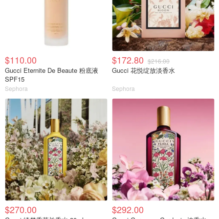
$110.00
$172.80
$216.00
Gucci Eternite De Beaute 粉底液
Gucci 花悦绽放淡香水
SPF15
Sephora
Sephora
$270.00
$292.00