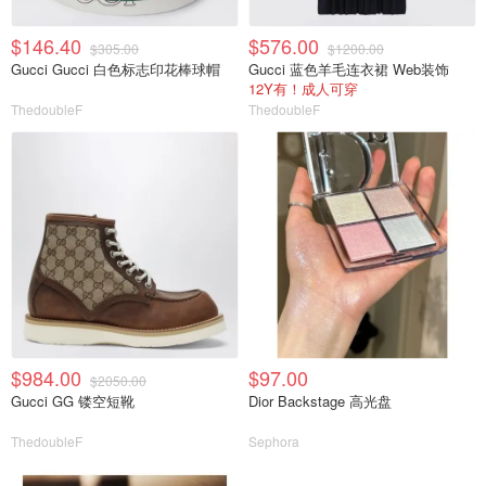
$146.40
$576.00
$305.00
$1200.00
Gucci Gucci 白色标志印花棒球帽
Gucci 蓝色羊毛连衣裙 Web装饰
12Y有！成人可穿
ThedoubleF
ThedoubleF
$984.00
$97.00
$2050.00
Gucci GG 镂空短靴
Dior Backstage 高光盘
ThedoubleF
Sephora