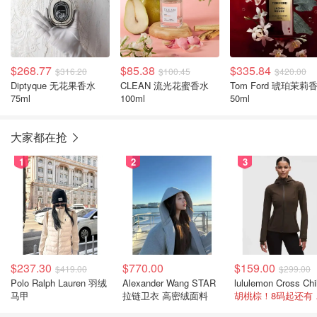
$268.77
$85.38
$335.84
$316.20
$100.45
$420.00
Diptyque 无花果香水
CLEAN 流光花蜜香水
Tom Ford 琥珀茉莉
75ml
100ml
50ml
大家都在抢
1
2
3
$237.30
$770.00
$159.00
$419.00
$299.00
Polo Ralph Lauren 羽绒
Alexander Wang STAR
马甲
拉链卫衣 高密绒面料
胡桃