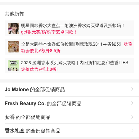
其他折扣
明星同款香水大盘点—附澳洲香水购买渠道及折扣码！
get张元英/杨幂/宁艺卓同款！
全是大牌🫶本命香低价捡漏‼️荆棘玫瑰$311→省$259
犹豫
就会败北⚡额外8.5折
2026 澳洲香水系列购买攻略 | 内附折扣汇总和选香TIPS
定价优势+折上8折‼️
Jo Malone
的全部促销商品
Fresh Beauty Co.
的全部促销商品
女香
的全部促销商品
香水礼盒
的全部促销商品