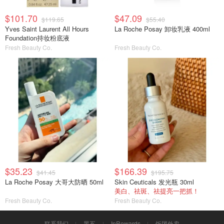
$101.70
$47.09
$119.65
$55.40
Yves Saint Laurent All Hours
La Roche Posay 卸妆乳液 400ml
Foundation持妆粉底液
Fresh Beauty Co.
Fresh Beauty Co.
$35.23
$166.39
$41.45
$195.75
La Roche Posay 大哥大防晒 50ml
Skin Ceuticals 发光瓶 30ml
美白、祛斑、祛提亮一把抓！
Fresh Beauty Co.
Fresh Beauty Co.
联系我们
黑五
InRewards
饭团外卖