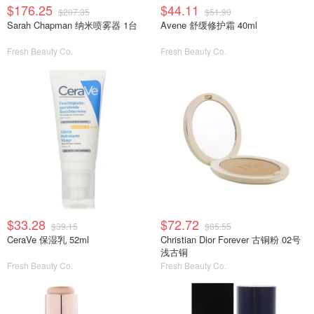
$176.25
$44.11
$207.35
$51.90
Sarah Chapman 纳米喷雾器 1台
Avene 舒缓修护霜 40ml
Fresh Beauty Co.
Fresh Beauty Co.
$33.28
$72.72
$39.15
$85.55
CeraVe 保湿乳 52ml
Christian Dior Forever 古铜粉 02号
浅古铜
Fresh Beauty Co.
Fresh Beauty Co.