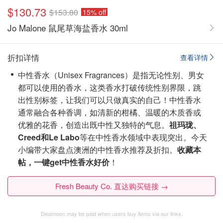
$130.73
$153.80
15% off
Jo Malone 鼠尾草海盐香水 30ml
折扣详情
查看详情
中性香水（Unisex Fragrances）是指无论性别、男女
都可以使用的香水，这类香水打破传统性别界限，跳
出性别标签，让我们可以只做真实的自己！中性香水
通常融合各种香调，如
清新的柑橘、温暖的木质香或
优雅的花香
，创造出既中性又独特的气息。
祖玛珑、
Creed和Le Labo
等在中性香水领域中表现突出。今天
小编带大家盘点澳洲的中性香水推荐及折扣。
收藏本
帖，一键get中性香水好价
！
Fresh Beauty Co. 直达购买链接 →
Dealmoon may be paid when users buy items via our links.