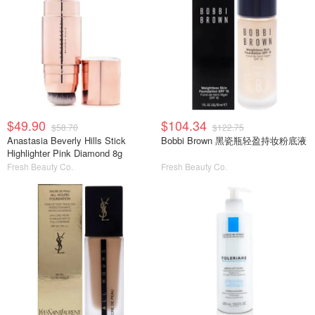
$49.90
$104.34
$58.70
$122.75
Anastasia Beverly Hills Stick
Bobbi Brown 黑瓷瓶轻盈持妆粉底液
Highlighter Pink Diamond 8g
Fresh Beauty Co.
Fresh Beauty Co.