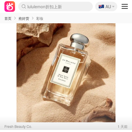
🇦🇺
Sasa美妆护肤3.5折
AU
lululemon折扣上新
SSENSE年中2.5折
FreshBeauty好价汇总
Cettire降价+叠9折
WWS Coles超市实拍
viagogo二手票捡漏
Myer超级周末
The Outnet奢牌1折起
David Jones 3折起
Flannels大牌1折
Perfumes Club护肤1折
AMIRO面罩$251
Amazon折扣汇总
eToro入金$200送$50
Amazon数码好物
ICONIC本周7.5折
ThedoubleF高奢地板价
Moose Knuckles 6折
丝芙兰5折起
EUFY摄像头$98
Selenichast首饰2折
Trip机票酒店促销
YSL送5件彩妆礼
Amazon家居好物
Amazon美妆护肤
雅漾大喷$8
过敏原检测盒$33
伊索独家赠50ml沐浴露
科颜氏高保湿面霜$29
SEALIFE海洋馆门票6折
丝塔芙大白罐$16
订阅Newsletter送香薰
Cult Beauty 6.8折
Harrods圣诞日历$525
LN-CC奢牌私促3折
d'Alba空姐喷雾$16
EVE LOM套装£56
Bernardelli独家4折
Adore Beauty 6折起
CT圣诞日历
Mytheresa奢品2.7折
Luxury Escapes 9折
Currentbody美容仪$881
MOON Garden Live
Roborock扫地机$649
Tingo Life水杯$24
Valentino官网5折
CR洗护套装$23
修丽可4件套$159
Myer彩妆2件7折
GANNI官网4.5折
Stylevana韩妆4折
Tessabit高奢8.5折
OGX洗发水$11
Amazon阿德莱德次日达
卡诗8.5折+赠礼
Philips Hue灯具8折
首页
抢好货
彩妆
Fresh Beauty Co.
1 天前