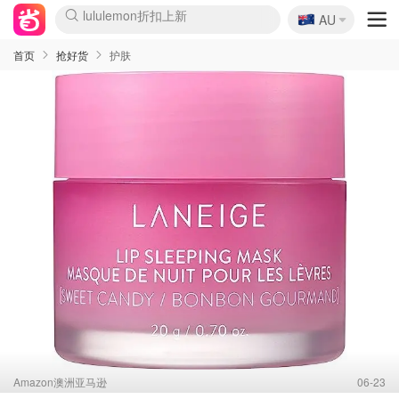
🇦🇺
Sasa美妆护肤3.5折
AU
lululemon折扣上新
SSENSE年中2.5折
FreshBeauty好价汇总
Cettire降价+叠9折
WWS Coles超市实拍
viagogo二手票捡漏
Myer折扣汇总
The Outnet奢牌1折起
David Jones 3折起
Flannels大牌1折
Perfumes Club护肤1折
AMIRO面罩$251
Amazon折扣汇总
eToro入金$200送$50
Amazon数码好物
ICONIC本周7.5折
ThedoubleF高奢地板价
Moose Knuckles 6折
EUFY摄像头$98
Selenichast首饰2折
Trip机票酒店促销
YSL送5件彩妆礼
Amazon家居好物
Amazon美妆护肤
雅漾大喷$8
过敏原检测盒$33
科颜氏高保湿面霜$29
SEALIFE海洋馆门票6折
丝塔芙大白罐$16
订阅Newsletter送香薰
Cult Beauty 6.8折
Harrods圣诞日历$525
LN-CC奢牌私促3折
d'Alba空姐喷雾$16
EVE LOM套装£56
Bernardelli独家4折
Adore Beauty 6折起
CT圣诞日历
Mytheresa奢品2.7折
Luxury Escapes 9折
Currentbody美容仪$881
MOON Garden Live
Roborock扫地机$649
Tingo Life水杯$24
Valentino官网5折
CR洗护套装$23
修丽可4件套$159
GANNI官网4.5折
Stylevana韩妆4折
Tessabit高奢8.5折
OGX洗发水$11
Amazon阿德莱德次日达
卡诗8.5折+赠礼
Philips Hue灯具8折
La Mer送8件礼值$529
首页
抢好货
护肤
Amazon澳洲亚马逊
06-23