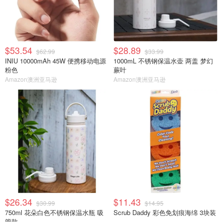
$53.54
$28.89
$62.99
$33.99
INIU 10000mAh 45W 便携移动电源
1000mL 不锈钢保温水壶 两盖 梦幻
粉色
蕨叶
Amazon澳洲亚马逊
Amazon澳洲亚马逊
$26.34
$11.43
$30.99
$14.95
750ml 花朵白色不锈钢保温水瓶 吸
Scrub Daddy 彩色免划痕海绵 3块装
管款