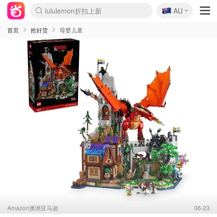
🇦🇺
Sasa美妆护肤3.5折
AU
SSENSE年中2.5折
FreshBeauty好价汇总
Cettire降价+叠9折
WWS Coles超市实拍
viagogo二手票捡漏
Myer超级周末
The Outnet奢牌1折起
David Jones 3折起
Flannels大牌1折
Perfumes Club护肤1折
AMIRO面罩$251
Amazon折扣汇总
eToro入金$200送$50
Amazon数码好物
ICONIC本周7.5折
ThedoubleF高奢地板价
Moose Knuckles 6折
丝芙兰5折起
EUFY摄像头$98
Selenichast首饰2折
Trip机票酒店促销
YSL送5件彩妆礼
Amazon家居好物
Amazon美妆护肤
雅漾大喷$8
过敏原检测盒$33
伊索独家赠50ml沐浴露
科颜氏高保湿面霜$29
SEALIFE海洋馆门票6折
丝塔芙大白罐$16
订阅Newsletter送香薰
Cult Beauty 6.8折
Harrods圣诞日历$525
LN-CC奢牌私促3折
d'Alba空姐喷雾$16
EVE LOM套装£56
Bernardelli独家4折
Adore Beauty 6折起
CT圣诞日历
Mytheresa奢品2.7折
Luxury Escapes 9折
Currentbody美容仪$881
MOON Garden Live
Roborock扫地机$649
Tingo Life水杯$24
Valentino官网5折
CR洗护套装$23
修丽可4件套$159
Myer彩妆2件7折
GANNI官网4.5折
Stylevana韩妆4折
Tessabit高奢8.5折
OGX洗发水$11
Amazon阿德莱德次日达
卡诗8.5折+赠礼
Philips Hue灯具8折
首页
抢好货
母婴儿童
Amazon澳洲亚马逊
06-23