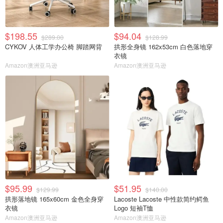
$198.55
$94.04
$289.00
$128.99
CYKOV 人体工学办公椅 脚踏网背
拱形全身镜 162x53cm 白色落地穿
衣镜
Amazon澳洲亚马逊
Amazon澳洲亚马逊
$95.99
$51.95
$129.99
$140.00
拱形落地镜 165x60cm 金色全身穿
Lacoste Lacoste 中性款简约鳄鱼
衣镜
Logo 短袖T恤
Amazon澳洲亚马逊
Amazon澳洲亚马逊