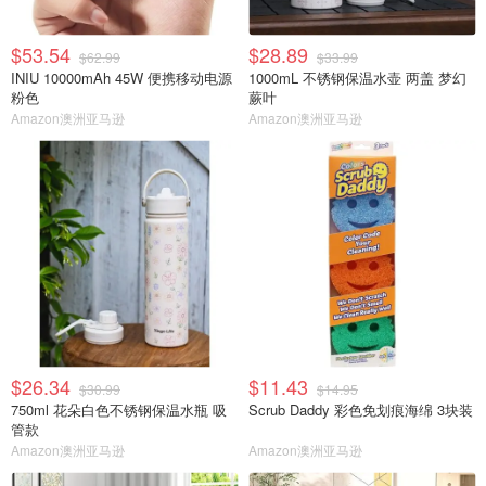
$53.54
$28.89
$62.99
$33.99
INIU 10000mAh 45W 便携移动电源
1000mL 不锈钢保温水壶 两盖 梦幻
粉色
蕨叶
Amazon澳洲亚马逊
Amazon澳洲亚马逊
$26.34
$11.43
$30.99
$14.95
750ml 花朵白色不锈钢保温水瓶 吸
Scrub Daddy 彩色免划痕海绵 3块装
管款
Amazon澳洲亚马逊
Amazon澳洲亚马逊