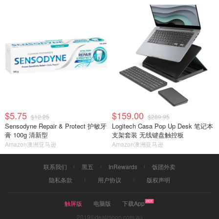
$5.75
$159.00
$12.25
$289.95
Sensodyne Repair & Protect 护敏牙
Logitech Casa Pop Up Desk 笔记本
膏 100g 清新型
支架套装 无线键盘触控板
Amazon澳洲亚马逊
Amazon澳洲亚马逊
联系我们
黑五
InRewards
饭团外卖
隐私条款
用户协议
版权声明
触屏版
电脑版
下载App
2019©dealmoon.com.au