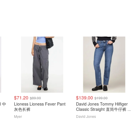
$71.20
$139.00
$89.00
$199.00
l 中
Lioness Lioness Fever Pant
David Jones Tommy Hilfiger
灰色长裤
Classic Straight 直筒牛仔裤 
蓝
Myer
David Jones