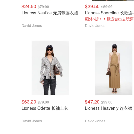
$24.50
$29.50
$79.00
$89.00
Lioness Nautica 无肩带连衣裙
Lioness Shoreline 长款
额外5折！！超适合出去玩穿
David Jones
David Jones
$63.20
$47.20
$79.00
$99.00
Lioness Odette 长袖上衣
Lioness Heavenly 连
David Jones
David Jones