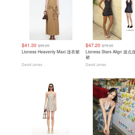
$41.30
$47.20
$99.00
$79.00
Lioness Heavenly Maxi 连衣裙
Lioness Stars Align 波点连衣
裙
David Jones
David Jones