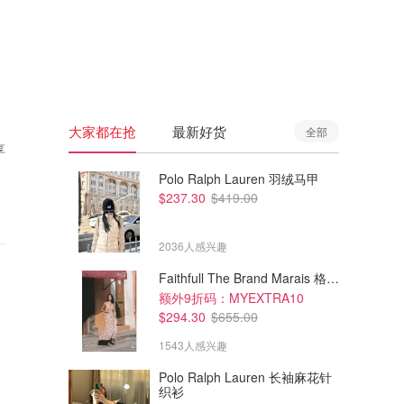
🇦🇺
澳洲
🇳🇿
新西兰
大家都在抢
最新好货
全部
享
Polo Ralph Lauren 羽绒马甲
$237.30
$419.00
2036人感兴趣
Faithfull The Brand Marais 格纹亚麻吊带中长连衣裙
额外9折码：MYEXTRA10
$294.30
$655.00
1543人感兴趣
Polo Ralph Lauren 长袖麻花针
织衫