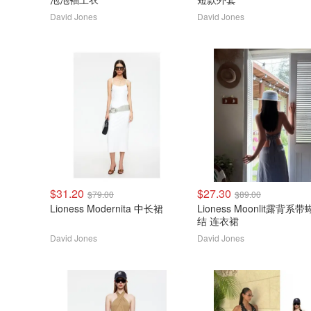
David Jones
David Jones
$31.20
$27.30
$79.00
$89.00
Lioness Modernita 中长裙
Lioness Moonlit露背系带蝴蝶
结 连衣裙
David Jones
David Jones