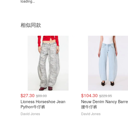
loading...
相似同款
$27.30
$104.30
$89.00
$229.95
Lioness Horseshoe Jean
Neuw Denim Nancy Barre
Python牛仔裤
腰牛仔裤
David Jones
David Jones