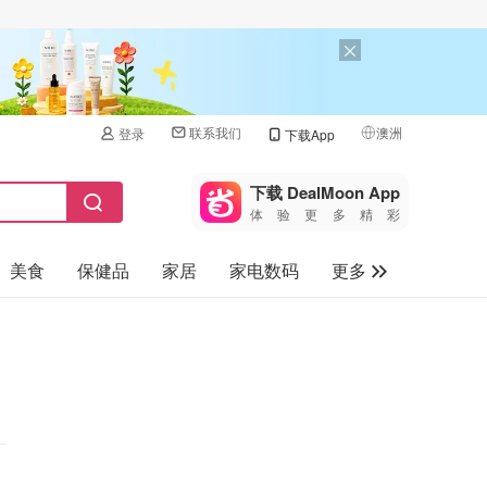
联系我们
澳洲
登录
下载App
🇺🇸
美国
下载 DealMoon App
体验更多精彩
🇨🇳
中国
美食
保健品
家居
家电数码
更多
🇨🇦
加拿大
🇬🇧
汽车
英国
旅游
🇩🇪
德国
母婴儿童
🇫🇷
法国
🇮🇹
意大利