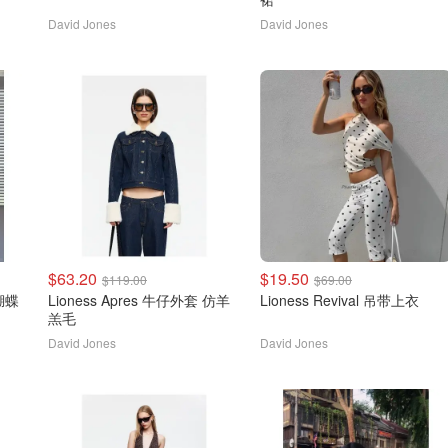
David Jones
David Jones
$63.20
$19.50
$119.00
$69.00
Lioness Apres 牛仔外套 仿羊
Lioness Revival 吊带上衣
羔毛
David Jones
David Jones