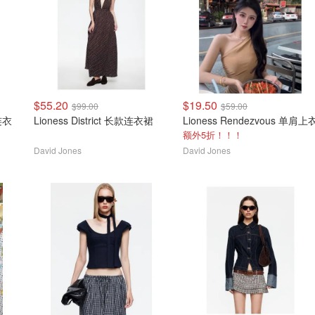
$55.20
$19.50
$99.00
$59.00
Lioness District 长款连衣裙
Lioness Rendezvous 单肩上
额外5折！！！
David Jones
David Jones