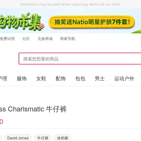
Dealmoon may be paid when users buy items via our links.
免费试用
社区
兑换商城
商家导航
护理
服饰
女鞋
配饰
包包
男士
运动户外
Lioness Charismatic 牛仔裤
0
David Jones
牛仔裤
休闲裤