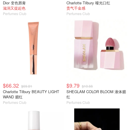
Dior 变色唇膏
Charlotte Tilbury 哑光口红
滋润又提起色
贵气千金感
Perfumes Club
Perfumes Club
$66.32
$9.79
$69.81
$10.66
Charlotte Tilbury BEAUTY LIGHT
SHEGLAM COLOR BLOOM 液体腮
WAND 腮红
红
Perfumes Club
Perfumes Club