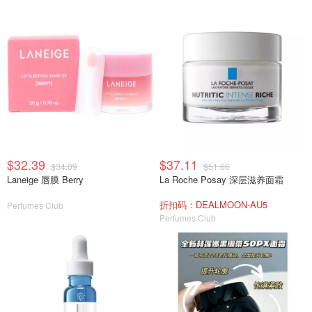
$32.39
$37.11
$34.09
$51.66
Laneige 唇膜 Berry
La Roche Posay 深层滋养面霜
折扣码：DEALMOON-AU5
Perfumes Club
Perfumes Club