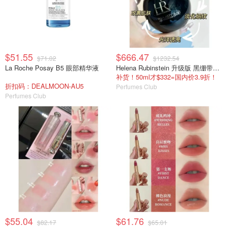
$51.55
$666.47
$71.02
$1232.54
La Roche Posay B5 眼部精华液
Helena Rubinstein 升级版 黑绷带面霜 100ml
补货！50ml才$332=国内价3.9折！
折扣码：DEALMOON-AU5
Perfumes Club
Perfumes Club
$55.04
$61.76
$82.17
$65.01