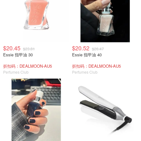
$20.45
$20.52
$23.81
$26.47
Essie 指甲油 30
Essie 指甲油 40
折扣码：DEALMOON-AU5
折扣码：DEALMOON-AU5
Perfumes Club
Perfumes Club