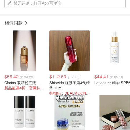
暂无评论，打开App写评论
相似同款
$56.42
$112.60
$44.41
$134.23
$323.53
$105.10
Clarins 双萃粉底液
Shiseido 红腰子第4代精
Lancaster 精华 SPF
新品捡漏4折！官网从未降价过！
华 75ml
折扣码：DEALMOON-AU5