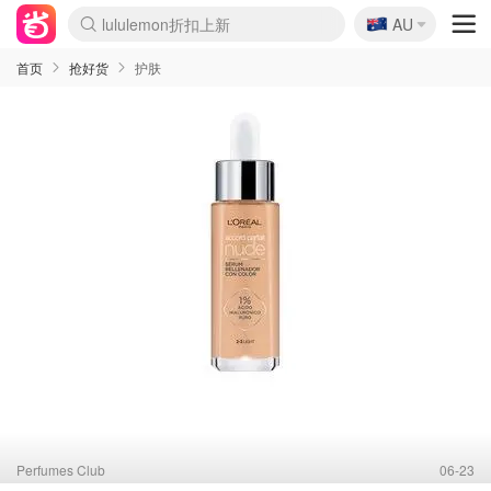
lululemon折扣上新
🇦🇺
AU
Sasa美妆护肤3.5折
SSENSE年中2.5折
FreshBeauty好价汇总
Cettire降价+叠9折
WWS Coles超市实拍
viagogo二手票捡漏
Myer超级周末
The Outnet奢牌1折起
David Jones 3折起
Flannels大牌1折
Perfumes Club护肤1折
AMIRO面罩$251
Amazon折扣汇总
eToro入金$200送$50
Amazon数码好物
ICONIC本周7.5折
ThedoubleF高奢地板价
Moose Knuckles 6折
丝芙兰5折起
EUFY摄像头$98
Selenichast首饰2折
Trip机票酒店促销
YSL送5件彩妆礼
Amazon家居好物
Amazon美妆护肤
雅漾大喷$8
过敏原检测盒$33
伊索独家赠50ml沐浴露
科颜氏高保湿面霜$29
SEALIFE海洋馆门票6折
丝塔芙大白罐$16
订阅Newsletter送香薰
Cult Beauty 6.8折
Harrods圣诞日历$525
LN-CC奢牌私促3折
d'Alba空姐喷雾$16
EVE LOM套装£56
Bernardelli独家4折
Adore Beauty 6折起
CT圣诞日历
Mytheresa奢品2.7折
Luxury Escapes 9折
Currentbody美容仪$881
MOON Garden Live
Roborock扫地机$649
Tingo Life水杯$24
Valentino官网5折
CR洗护套装$23
修丽可4件套$159
Myer彩妆2件7折
GANNI官网4.5折
Stylevana韩妆4折
Tessabit高奢8.5折
OGX洗发水$11
Amazon阿德莱德次日达
卡诗8.5折+赠礼
Philips Hue灯具8折
首页
抢好货
护肤
Perfumes Club
06-23