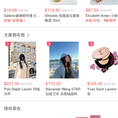
$16.69
$118.85
$87.54
$92.84
$307.11
$249.09
Galénic健康精华液 9ml/2瓶
Shiseido 悦薇提拉紧致
E
跌破1折捡漏！
晚霜 50ml
折$0.9/粒，A醇精华
大家都在抢
1
2
3
$237.30
$770.00
$105.00
$419.00
$150.00
Polo Ralph Lauren 羽绒
Alexander Wang STAR
Yves Saint Laurent
马甲
拉链卫衣 高密绒面料
垫
猜你喜欢