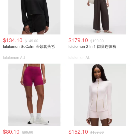
$134.10
$179.10
$149.00
$199.00
lululemon BeCalm 圆领套头衫
lululemon 2-in-1 阔腿连体裤
lululemon AU
lululemon AU
$80.10
$152.10
$89.00
$169.00