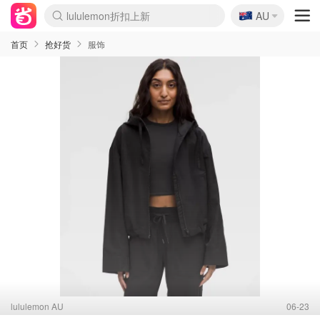
🇦🇺
Sasa美妆护肤3.5折
AU
SSENSE年中3折
FreshBeauty好价汇总
Cettire降价+叠9折
WWS Coles超市实拍
viagogo二手票捡漏
Myer超级周末1折
The Outnet奢牌1折起
David Jones 3折起
Flannels大牌1折
Perfumes Club护肤1折
AMIRO返校季6.2折
Amazon折扣汇总
eToro入金$200送$50
Amazon数码好物
ICONIC本周7.5折
ThedoubleF高奢地板价
Moose Knuckles 6折
丝芙兰5折起
EUFY官网3.7折起
Selenichast首饰2折
Trip机票酒店促销
YSL送5件彩妆礼
Amazon家居好物
Amazon美妆护肤
雅漾大喷$8
过敏原检测盒$33
伊索独家赠50ml沐浴露
科颜氏清仓3折
SEALIFE海洋馆门票6折
丝塔芙大白罐$16
订阅Newsletter送香薰
Cult Beauty 6.8折
Harrods圣诞日历2.3折
LN-CC奢牌私促3折
d'Alba空姐喷雾$16
EVE LOM套装逆天2折
Bernardelli独家4折
Adore Beauty 6折起
CT圣诞日历
Mytheresa奢品2.7折
Luxury Escapes 9折
Currentbody美容仪9折
MOON Garden Live
Roborock扫地机3.7折
Tingo Life水杯$24
Valentino官网5折
CR洗发护发6.3折
修丽可套装7.4折
Myer彩妆2件7折
GANNI官网4.5折
Stylevana韩妆4折
Tessabit高奢8.5折
OGX洗护4折
Amazon阿德莱德次日达
卡诗8.5折+赠礼
Philips Hue灯具8折
首页
抢好货
服饰
lululemon AU
06-23