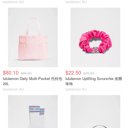
lululemon AU
lululemon AU
$80.10
$22.50
$89.00
$25.00
lululemon Daily Multi-Pocket 托特包
lululemon Uplifting Scrunchie 发圈
20L
珠饰
lululemon AU
lululemon AU