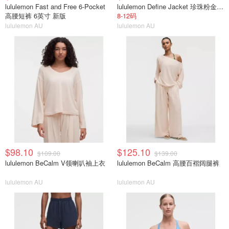
lululemon Fast and Free 6-Pocket
lululemon Define Jacket 珍珠粉金拉链
高腰短裤 6英寸 新版
8-12码
lululemon AU
lululemon AU
$98.10
$125.10
$109.00
$139.00
lululemon BeCalm V领喇叭袖上衣
lululemon BeCalm 高腰百褶阔腿裤
lululemon AU
lululemon AU