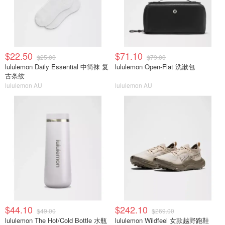
$22.50
$71.10
$25.00
$79.00
lululemon Daily Essential 中筒袜 复
lululemon Open-Flat 洗漱包
古条纹
lululemon AU
lululemon AU
$44.10
$242.10
$49.00
$269.00
lululemon The Hot/Cold Bottle 水瓶
lululemon Wildfeel 女款越野跑鞋