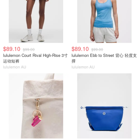
$89.10
$89.10
$99.00
$99.00
lululemon Court Rival High-Rise 3寸
lululemon Ebb to Street 背心 轻度支
运动短裤
撑
lululemon AU
lululemon AU