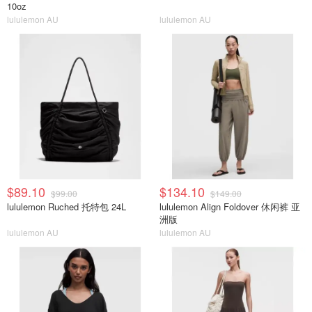
10oz
lululemon AU
lululemon AU
$89.10
$134.10
$99.00
$149.00
lululemon Ruched 托特包 24L
lululemon Align Foldover 休闲裤 亚
洲版
lululemon AU
lululemon AU