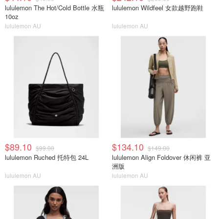
lululemon The Hot/Cold Bottle 水瓶
lululemon Wildfeel 女款越野跑鞋
10oz
lululemon AU
lululemon AU
$89.10
$134.10
$99.00
$149.00
lululemon Ruched 托特包 24L
lululemon Align Foldover 休闲裤 亚
洲版
lululemon AU
lululemon AU