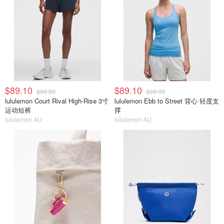
$89.10
$89.10
$99.00
$99.00
lululemon Court Rival High-Rise 3寸
lululemon Ebb to Street 背心 轻度支
运动短裤
撑
lululemon AU
lululemon AU