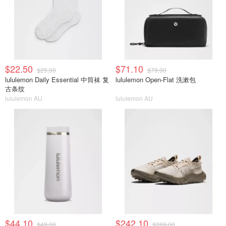
$22.50
$71.10
$25.00
$79.00
lululemon Daily Essential 中筒袜 复
lululemon Open-Flat 洗漱包
古条纹
lululemon AU
lululemon AU
$44.10
$242.10
$49.00
$269.00