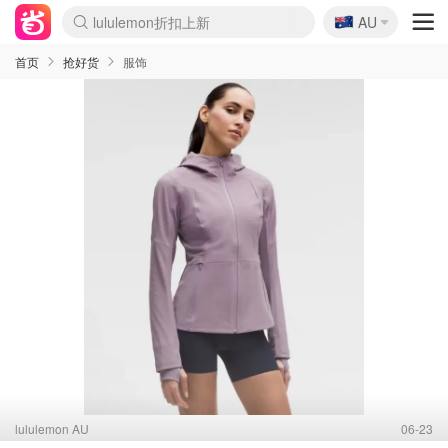
🇦🇺
Sasa美妆护肤3.5折
AU
lululemon折扣上新
SSENSE年中3折
FreshBeauty好价汇总
Cettire降价+叠9折
Farfetch折上8折
WWS Coles超市实拍
viagogo二手票捡漏
Myer清仓1折起
The Outnet奢牌1折起
David Jones 3折起
Flannels大牌1折
Perfumes Club护肤1折
AMIRO返校季6.2折
Oweek抽奖送Airpods
Amazon折扣汇总
eToro入金$200送$50
Amazon数码好物
ICONIC本周7.5折
ThedoubleF高奢地板价
Moose Knuckles 6折
丝芙兰5折起
EUFY官网3.7折起
Selenichast首饰2折
Trip机票酒店促销
YSL送5件彩妆礼
Amazon家居好物
BIGBANG巡演开票
David Jones时尚3折
Amazon美妆护肤
雅漾大喷$8
过敏原检测盒$33
伊索独家赠50ml沐浴露
科颜氏清仓3折
SEALIFE海洋馆门票6折
丝塔芙大白罐$16
订阅Newsletter送香薰
Cult Beauty 6.8折
Harrods圣诞日历2.3折
LN-CC奢牌私促3折
d'Alba空姐喷雾$16
EVE LOM套装逆天2折
Bernardelli独家4折
Adore Beauty 6折起
CT圣诞日历
Mytheresa奢品2.7折
Luxury Escapes 9折
Currentbody美容仪9折
MOON Garden Live
ALLSAINTS美衣3折
Roborock扫地机3.7折
Tingo Life水杯$24
Valentino官网5折
CR洗发护发6.3折
首页
抢好货
服饰
lululemon AU
06-23