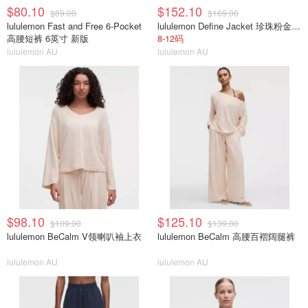
$80.10
$152.10
$89.00
$169.00
lululemon Fast and Free 6-Pocket
lululemon Define Jacket 珍珠粉金拉链
高腰短裤 6英寸 新版
8-12码
lululemon AU
lululemon AU
$98.10
$125.10
$109.00
$139.00
lululemon BeCalm V领喇叭袖上衣
lululemon BeCalm 高腰百褶阔腿裤
lululemon AU
lululemon AU