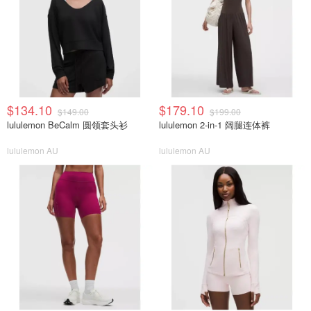
$134.10
$179.10
$149.00
$199.00
lululemon BeCalm 圆领套头衫
lululemon 2-in-1 阔腿连体裤
lululemon AU
lululemon AU