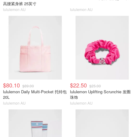
高腰紧身裤 25英寸
lululemon AU
lululemon AU
$80.10
$22.50
$89.00
$25.00
lululemon Daily Multi-Pocket 托特包
lululemon Uplifting Scrunchie 发圈
20L
珠饰
lululemon AU
lululemon AU