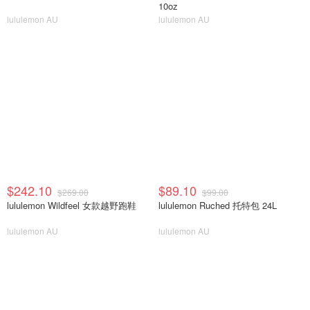
10oz
lululemon AU
lululemon AU
$242.10
$89.10
$269.00
$99.00
lululemon Wildfeel 女款越野跑鞋
lululemon Ruched 托特包 24L
lululemon AU
lululemon AU