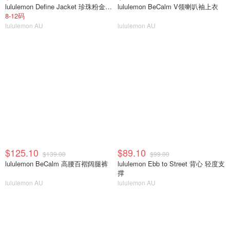
lululemon Define Jacket 珍珠粉金拉链
lululemon BeCalm V领喇叭袖上衣
8-12码
lululemon AU
lululemon AU
$125.10
$89.10
$139.00
$99.00
lululemon BeCalm 高腰百褶阔腿裤
lululemon Ebb to Street 背心 轻度支
撑
lululemon AU
lululemon AU