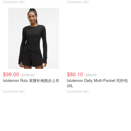
lululemon AU
lululemon AU
$99.00
$80.10
$139.00
$89.00
lululemon Rulu 束腰长袖跑步上衣
lululemon Daily Multi-Pocket 托特包
20L
lululemon AU
lululemon AU