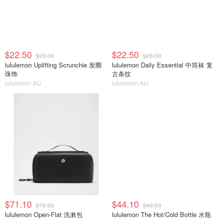
$22.50
$22.50
$25.00
$25.00
lululemon Uplifting Scrunchie 发圈
lululemon Daily Essential 中筒袜 复
珠饰
古条纹
lululemon AU
lululemon AU
$71.10
$44.10
$79.00
$49.00
lululemon Open-Flat 洗漱包
lululemon The Hot/Cold Bottle 水瓶