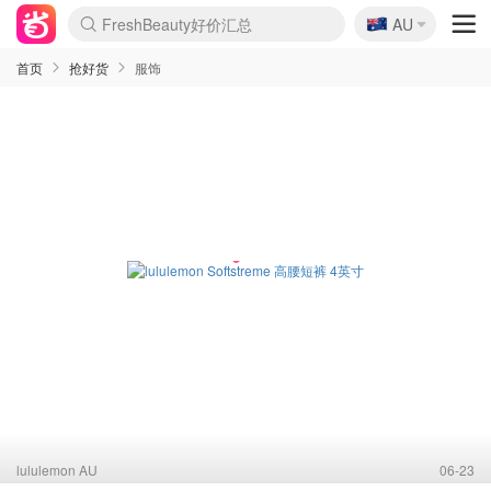
🇦🇺
FreshBeauty好价汇总
AU
lululemon折扣上新
Sasa美妆护肤3.5折
SSENSE年中2.5折
Cettire降价+叠9折
WWS Coles超市实拍
viagogo二手票捡漏
Myer超级周末
The Outnet奢牌1折起
David Jones 3折起
Flannels大牌1折
Perfumes Club护肤1折
AMIRO面罩$251
Amazon折扣汇总
eToro入金$200送$50
Amazon数码好物
ICONIC本周7.5折
ThedoubleF高奢地板价
Moose Knuckles 6折
丝芙兰5折起
EUFY摄像头$98
Selenichast首饰2折
Trip机票酒店促销
YSL送5件彩妆礼
Amazon家居好物
Amazon美妆护肤
雅漾大喷$8
过敏原检测盒$33
伊索独家赠50ml沐浴露
科颜氏高保湿面霜$29
SEALIFE海洋馆门票6折
丝塔芙大白罐$16
订阅Newsletter送香薰
Cult Beauty 6.8折
Harrods圣诞日历$525
LN-CC奢牌私促3折
d'Alba空姐喷雾$16
EVE LOM套装£56
Bernardelli独家4折
Adore Beauty 6折起
CT圣诞日历
Mytheresa奢品2.7折
Luxury Escapes 9折
Currentbody美容仪$881
MOON Garden Live
Roborock扫地机$649
Tingo Life水杯$24
Valentino官网5折
CR洗护套装$23
修丽可4件套$159
Myer彩妆2件7折
GANNI官网4.5折
Stylevana韩妆4折
Tessabit高奢8.5折
OGX洗发水$11
Amazon阿德莱德次日达
卡诗8.5折+赠礼
Philips Hue灯具8折
首页
抢好货
服饰
lululemon AU
06-23