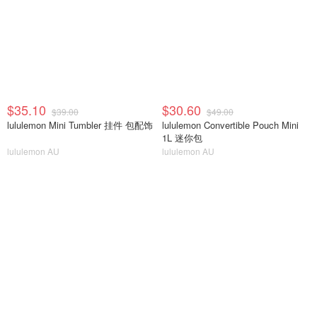
$35.10
$30.60
$39.00
$49.00
lululemon Mini Tumbler 挂件 包配饰
lululemon Convertible Pouch Mini
1L 迷你包
lululemon AU
lululemon AU