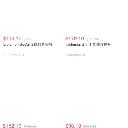
$134.10
$179.10
$149.00
$199.00
lululemon BeCalm 圆领套头衫
lululemon 2-in-1 阔腿连体裤
lululemon AU
lululemon AU
$152.10
$98.10
$169.00
$109.00