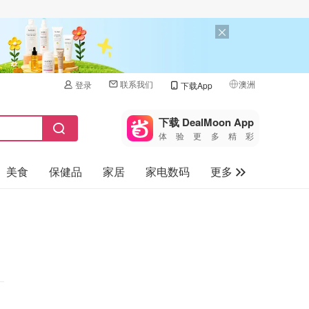
联系我们
澳洲
登录
下载App
🇺🇸
美国
下载 DealMoon App
体验更多精彩
🇨🇳
中国
美食
保健品
家居
家电数码
更多
🇨🇦
加拿大
🇬🇧
汽车
英国
旅游
🇩🇪
德国
母婴儿童
🇫🇷
法国
🇮🇹
意大利