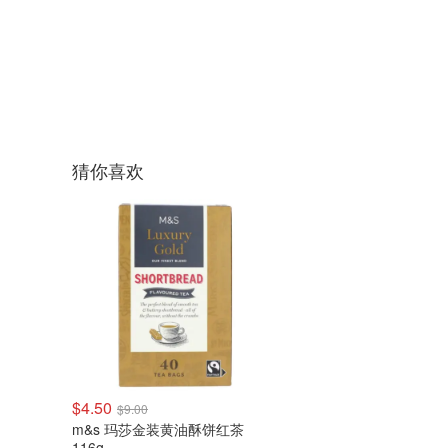
猜你喜欢
$4.50
$9.00
m&s 玛莎金装黄油酥饼红茶
116g