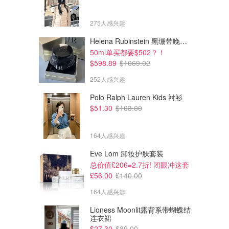
275人感兴趣
Helena Rubinstein 黑绷带晚霜 100ml
50ml单买都要$502？！
$598.89
$1069.02
252人感兴趣
Polo Ralph Lauren Kids 衬衫
$51.30
$103.00
164人感兴趣
Eve Lom 卸妆护肤套装
总价值£206=2.7折! 闭眼冲这套
$7.50
$4.00
£56.00
£140.00
m&s 开心果杏仁黄油曲奇 1盒
Hooleys 波浪薯片 盐醋味 1包
164人感兴趣
Coles
Coles
Lioness Moonlit露背系带蝴蝶结
连衣裙
$27.30
$89.00