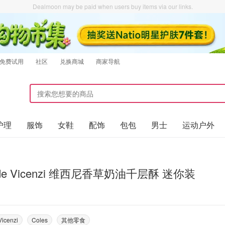
Dealmoon may be paid when users buy items via our links.
免费试用
社区
兑换商城
商家导航
护理
服饰
女鞋
配饰
包包
男士
运动户外
ilde Vicenzi 维西尼香草奶油千层酥 迷你装
Vicenzi
Coles
其他零食