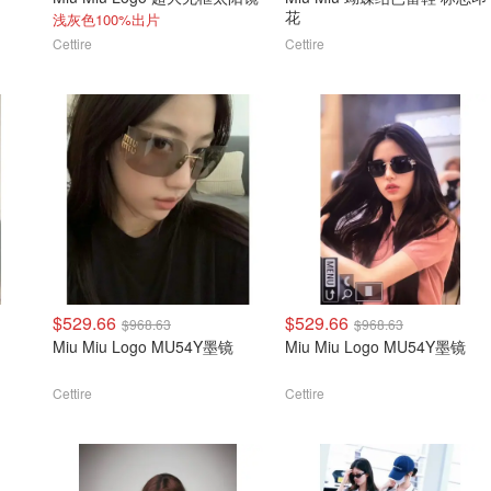
花
浅灰色100%出片
Cettire
Cettire
$529.66
$529.66
$968.63
$968.63
Miu Miu Logo MU54Y墨镜
Miu Miu Logo MU54Y墨镜
Cettire
Cettire