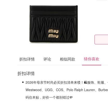
猜你喜欢
折扣详情
评论
相似同款
折扣详情
2026年母亲节时尚必买折扣清单来喽！🛍️服饰、鞋履、包包、
Westwood、UGG、COS、Polo Ralph Lauren、
码住本贴，好价一个都别错过💸