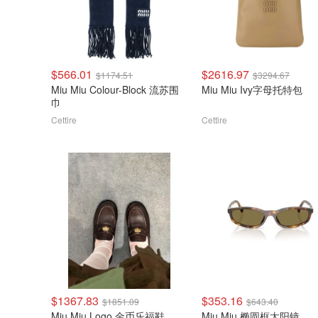
$566.01
$2616.97
$1174.51
$3294.67
Miu Miu Colour-Block 流苏围
Miu Miu Ivy字母托特包
巾
Cettire
Cettire
$1367.83
$353.16
$1851.09
$643.40
Miu Miu Logo 金币乐福鞋
Miu Miu 椭圆框太阳镜