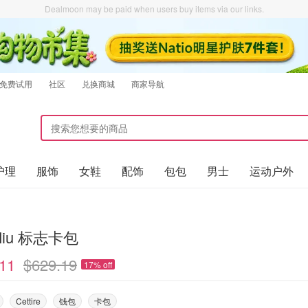
Dealmoon may be paid when users buy items via our links.
免费试用
社区
兑换商城
商家导航
护理
服饰
女鞋
配饰
包包
男士
运动户外
 Miu 标志卡包
11
$629.19
17% off
Cettire
钱包
卡包