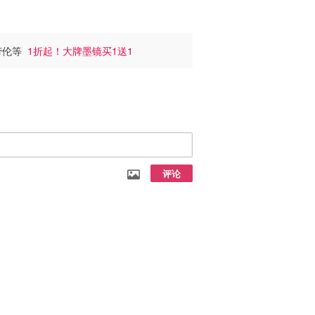
夫劳伦等
1折起！大牌墨镜买1送1
评论