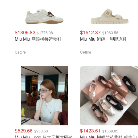
$1309.82
$1512.37
$1776.08
$1963.56
Miu Miu 网眼拼接运动鞋
Miu Miu 绗缝一脚蹬凉鞋
Cettire
Cettire
$529.66
$1423.61
$968.63
$1569.85
Miu Miu Logo 超大无框太阳镜
Miu Miu 蝴蝶结芭蕾鞋 标志印