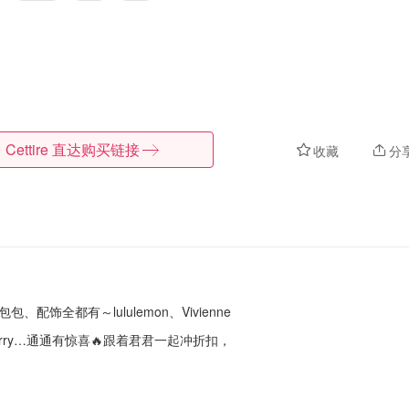
Cettire
直达购买链接
收藏
分
配饰全都有～lululemon、Vivienne
Burberry…通通有惊喜🔥跟着君君一起冲折扣，