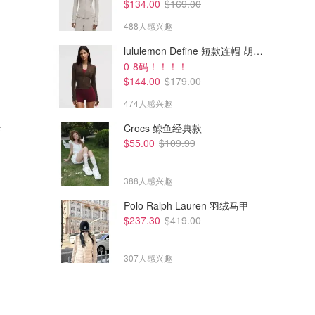
$134.00
$169.00
488人感兴趣
lululemon Define 短款连帽 胡桃棕
0-8码！！！！
$144.00
$179.00
474人感兴趣
$2010.18
$2830.22
$2713.49
$3482.16
卡
Miu Miu 压花拉链手包
Miu Miu Matelasse 拉链手拿
Crocs 鲸鱼经典款
包
$55.00
$109.99
Cettire
Cettire
388人感兴趣
Polo Ralph Lauren 羽绒马甲
$237.30
$419.00
307人感兴趣