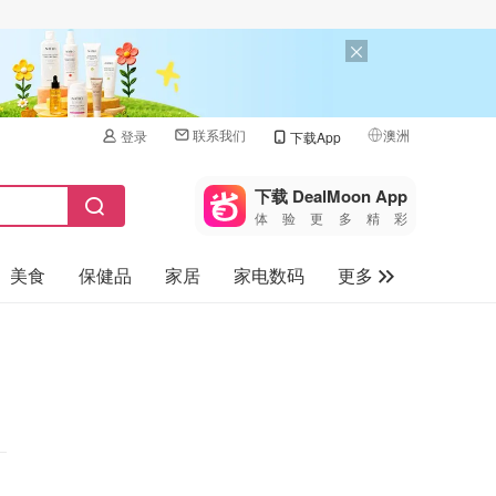
联系我们
澳洲
登录
下载App
🇺🇸
美国
下载 DealMoon App
体验更多精彩
🇨🇳
中国
美食
保健品
家居
家电数码
更多
🇨🇦
加拿大
🇬🇧
汽车
英国
旅游
🇩🇪
德国
母婴儿童
🇫🇷
法国
🇮🇹
意大利