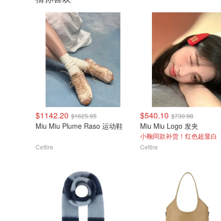
$1142.20
$540.10
$1625.95
$730.98
Miu Miu Plume Raso 运动鞋
Miu Miu Logo 发夹
小鞠同款补货！红色超显白
Cettire
Cettire