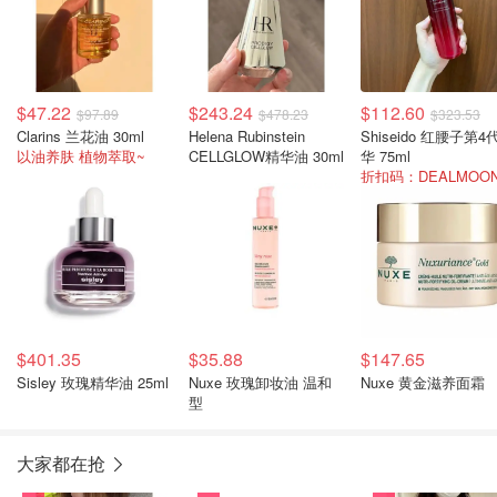
$47.22
$243.24
$112.60
$97.89
$478.23
$323.53
Clarins 兰花油 30ml
Helena Rubinstein
Shiseido 红腰子第4
以油养肤 植物萃取~
CELLGLOW精华油 30ml
华 75ml
$401.35
$35.88
$147.65
Sisley 玫瑰精华油 25ml
Nuxe 玫瑰卸妆油 温和
Nuxe 黄金滋养面霜
型
大家都在抢