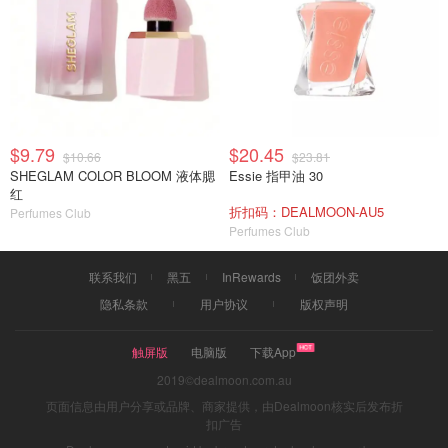
$9.79
$20.45
$10.66
$23.81
SHEGLAM COLOR BLOOM 液体腮
Essie 指甲油 30
红
折扣码：DEALMOON-AU5
Perfumes Club
Perfumes Club
联系我们
黑五
InRewards
饭团外卖
隐私条款
用户协议
版权声明
触屏版
电脑版
下载App
2019©dealmoon.com.au
页面信息由用户分享或品牌、商家提供，由Dealmoon核实后发布折
扣广告