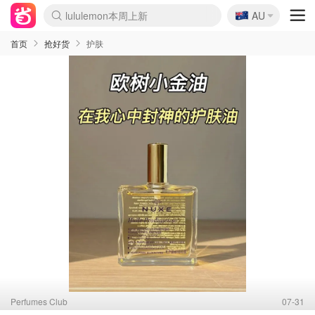
🇦🇺
Sasa美妆护肤3.5折
AU
lululemon本周上新
SSENSE年中3折
FreshBeauty好价汇总
Cettire降价+叠9折
Farfetch折上8折
WWS Coles超市实拍
viagogo二手票捡漏
Myer清仓1折起
The Outnet奢牌1折起
David Jones 3折起
Flannels大牌1折
Perfumes Club护肤1折
AMIRO返校季6.2折
Oweek抽奖送Airpods
Amazon折扣汇总
eToro入金$200送$50
Amazon数码好物
ICONIC本周7.5折
ThedoubleF高奢地板价
Moose Knuckles 6折
丝芙兰5折起
EUFY官网3.7折起
Selenichast首饰2折
Trip机票酒店促销
YSL送5件彩妆礼
Amazon家居好物
BIGBANG巡演开票
David Jones时尚3折
Amazon美妆护肤
雅漾大喷$8
过敏原检测盒$33
伊索独家赠50ml沐浴露
科颜氏送高保湿面霜
SEALIFE海洋馆门票6折
丝塔芙大白罐$16
订阅Newsletter送香薰
Cult Beauty 6.8折
Harrods圣诞日历2.3折
LN-CC奢牌私促3折
d'Alba空姐喷雾$16
EVE LOM套装逆天2折
Bernardelli独家4折
Adore Beauty 6折起
CT圣诞日历
Mytheresa奢品2.7折
首页
抢好货
护肤
Perfumes Club
07-31