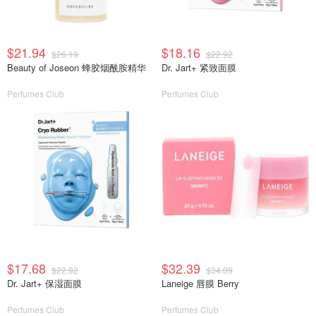
$21.94
$18.16
$26.19
$22.92
Beauty of Joseon 蜂胶烟酰胺精华
Dr. Jart+ 紧致面膜
Perfumes Club
Perfumes Club
$17.68
$32.39
$22.92
$34.09
Dr. Jart+ 保湿面膜
Laneige 唇膜 Berry
Perfumes Club
Perfumes Club