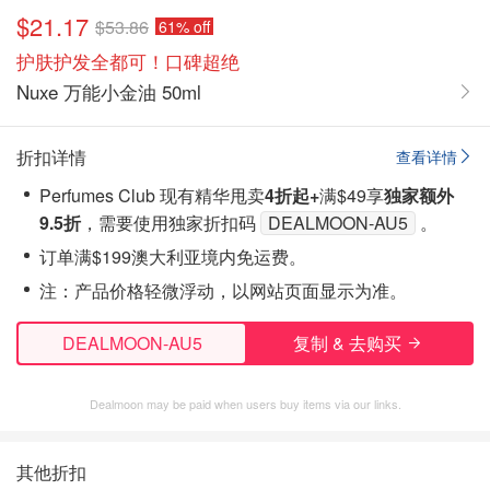
$21.17
$53.86
61% off
护肤护发全都可！口碑超绝
Nuxe 万能小金油 50ml
折扣详情
查看详情
Perfumes Club 现有精华甩卖
4折起+
满$49享
独家
额外
9.5折
，需要使用独家折扣码
DEALMOON-AU5
。
订单满$199澳大利亚境内免运费。
注
：产品价格轻微浮动，以网站页面显示为准。
DEALMOON-AU5
复制 & 去购买
Dealmoon may be paid when users buy items via our links.
其他折扣