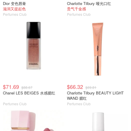
Dior 变色唇膏
Charlotte Tilbury 哑光口红
滋润又提起色
贵气千金感
Perfumes Club
Perfumes Club
$71.69
$66.32
$88.67
$69.81
Chanel LES BEIGES 水感腮红
Charlotte Tilbury BEAUTY LIGHT
WAND 腮红
Perfumes Club
Perfumes Club