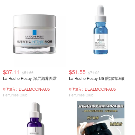
$37.11
$51.55
$51.66
$71.02
La Roche Posay 深层滋养面霜
La Roche Posay B5 眼部精华液
折扣码：DEALMOON-AU5
折扣码：DEALMOON-AU5
Perfumes Club
Perfumes Club