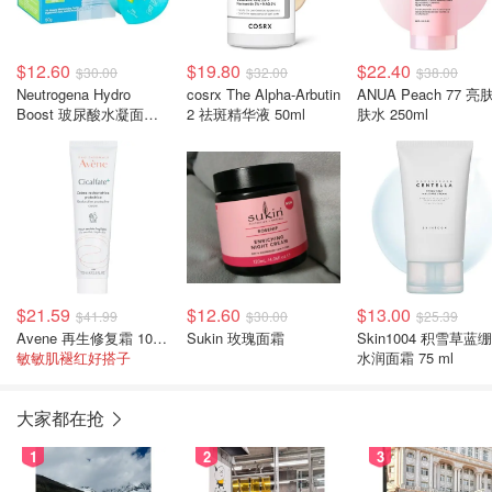
$12.60
$19.80
$22.40
$30.00
$32.00
$38.00
Neutrogena Hydro
cosrx The Alpha-Arbutin
ANUA Peach 77 亮
Boost 玻尿酸水凝面霜
2 祛斑精华液 50ml
肤水 250ml
50g
$21.59
$12.60
$13.00
$41.99
$30.00
$25.39
Avene 再生修复霜 100ml
Sukin 玫瑰面霜
Skin1004 积雪草蓝
敏敏肌褪红好搭子
水润面霜 75 ml
大家都在抢
1
2
3