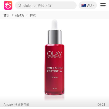
🇦🇺
Sasa美妆护肤3.5折
AU
lululemon折扣上新
SSENSE年中2.5折
FreshBeauty好价汇总
Cettire降价+叠9折
WWS Coles超市实拍
viagogo二手票捡漏
Myer超级周末
The Outnet奢牌1折起
David Jones 3折起
Flannels大牌1折
Perfumes Club护肤1折
AMIRO面罩$251
Amazon折扣汇总
eToro入金$200送$50
Amazon数码好物
ICONIC本周7.5折
ThedoubleF高奢地板价
Moose Knuckles 6折
丝芙兰5折起
EUFY摄像头$98
Selenichast首饰2折
Trip机票酒店促销
YSL送5件彩妆礼
Amazon家居好物
Amazon美妆护肤
雅漾大喷$8
过敏原检测盒$33
伊索独家赠50ml沐浴露
科颜氏高保湿面霜$29
SEALIFE海洋馆门票6折
丝塔芙大白罐$16
订阅Newsletter送香薰
Cult Beauty 6.8折
Harrods圣诞日历$525
LN-CC奢牌私促3折
d'Alba空姐喷雾$16
EVE LOM套装£56
Bernardelli独家4折
Adore Beauty 6折起
CT圣诞日历
Mytheresa奢品2.7折
Luxury Escapes 9折
Currentbody美容仪$881
MOON Garden Live
Roborock扫地机$649
Tingo Life水杯$24
Valentino官网5折
CR洗护套装$23
修丽可4件套$159
Myer彩妆2件7折
GANNI官网4.5折
Stylevana韩妆4折
Tessabit高奢8.5折
OGX洗发水$11
Amazon阿德莱德次日达
卡诗8.5折+赠礼
Philips Hue灯具8折
首页
抢好货
护肤
Amazon澳洲亚马逊
06-23