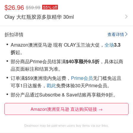
$26.96
$59.99
55% off
Olay 大红瓶胶原多肽精华 30ml
折扣详情
查看详情
Amazon澳洲亚马逊 现有 OLAY玉兰油大促，
全场
3.3
折
起。
部分商品Prime会员结算满
$40享额外9.5折
，具体以商
品页面标注和结算为准。
订单满$59澳洲境内免运费，
Prime会员
无门槛免运且
可享1日达服务，
戳此
免费体验30天Prime会员。
部分产品通过Subscribe & Save结账再享额外9折。
Amazon澳洲亚马逊 直达购买链接 →
Dealmoon may be paid when users buy items via our links.