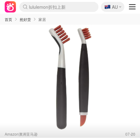
🇦🇺
Sasa美妆护肤3.5折
AU
lululemon折扣上新
SSENSE年中2.5折
FreshBeauty好价汇总
Cettire降价+叠9折
WWS Coles超市实拍
viagogo二手票捡漏
Myer超级周末
The Outnet奢牌1折起
David Jones 3折起
Flannels大牌1折
Perfumes Club护肤1折
AMIRO面罩$251
Amazon折扣汇总
eToro入金$200送$50
Amazon数码好物
ICONIC本周7.5折
ThedoubleF高奢地板价
Moose Knuckles 6折
丝芙兰5折起
EUFY摄像头$98
Selenichast首饰2折
Trip机票酒店促销
YSL送5件彩妆礼
Amazon家居好物
Amazon美妆护肤
雅漾大喷$8
过敏原检测盒$33
伊索独家赠50ml沐浴露
科颜氏高保湿面霜$29
SEALIFE海洋馆门票6折
丝塔芙大白罐$16
订阅Newsletter送香薰
Cult Beauty 6.8折
Harrods圣诞日历$525
LN-CC奢牌私促3折
d'Alba空姐喷雾$16
EVE LOM套装£56
Bernardelli独家4折
Adore Beauty 6折起
CT圣诞日历
Mytheresa奢品2.7折
Luxury Escapes 9折
Currentbody美容仪$881
MOON Garden Live
Roborock扫地机$649
Tingo Life水杯$24
Valentino官网5折
CR洗护套装$23
修丽可4件套$159
Myer彩妆2件7折
GANNI官网4.5折
Stylevana韩妆4折
Tessabit高奢8.5折
OGX洗发水$11
Amazon阿德莱德次日达
卡诗8.5折+赠礼
Philips Hue灯具8折
首页
抢好货
家居
Amazon澳洲亚马逊
07-20