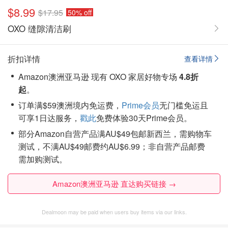
$8.99
$17.95
50% off
OXO 缝隙清洁刷
折扣详情
查看详情
Amazon澳洲亚马逊 现有 OXO 家居好物专场
4.8折
起
。
订单满$59澳洲境内免运费，
Prime会员
无门槛免运且
可享1日达服务，
戳此
免费体验30天Prime会员。
部分Amazon自营产品满AU$49包邮新西兰，需购物车
测试，不满AU$49邮费约AU$6.99；非自营产品邮费
需加购测试。
Amazon澳洲亚马逊 直达购买链接 →
Dealmoon may be paid when users buy items via our links.