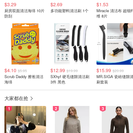
$3.29
$2.69
$1.53
厨房双面清洁海绵 10片
多功能塑料清洁刷 1个
Miracle 清洁布 超细
防刮
维 8片
$4.10
$12.99
$15.99
$5.95
$19.99
$20.99
Scrub Daddy 擦爸清洁
SXhyf 硬毛缝隙清洁刷
MR.SIGA 瓷砖缝隙
海绵
3件 黑色
刷套装
大家都在抢
1
2
3