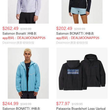
$262.49
$202.49
$349.99
$269.99
Salomon Bonatti 冲锋衣
Salomon BONATTI 冲锋衣
app用码：DEALMOONAPP25
app用码：DEALMOONAPP25
Dealmoon澳新省钱快报
Dealmoon澳新省钱快报
$244.99
$77.97
$349.99
$129.95
Salomon BONATTI 冲锋衣
Patagonia Boardshort Logo Uprisal