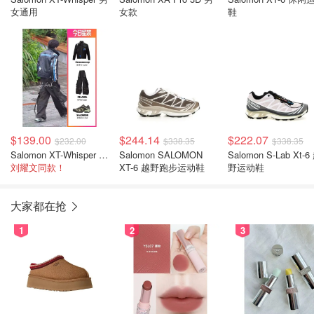
女通用
女款
鞋
$139.00
$244.14
$222.07
$232.00
$338.35
$338.35
Salomon XT-Whisper 运动鞋 蝴蝶配色
Salomon SALOMON
Salomon S-Lab Xt-6
刘耀文同款！
XT-6 越野跑步运动鞋
野运动鞋
大家都在抢
1
2
3