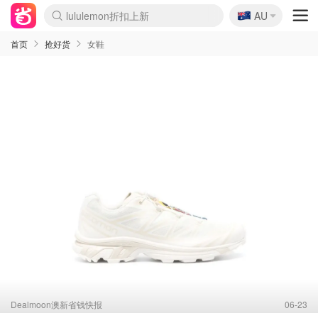
🇦🇺
Sasa美妆护肤3.5折
AU
lululemon折扣上新
SSENSE年中3折
FreshBeauty好价汇总
Cettire降价+叠9折
WWS Coles超市实拍
viagogo二手票捡漏
Myer超级周末1折
The Outnet奢牌1折起
David Jones 3折起
Flannels大牌1折
Perfumes Club护肤1折
AMIRO返校季6.2折
Amazon折扣汇总
eToro入金$200送$50
Amazon数码好物
ICONIC本周7.5折
ThedoubleF高奢地板价
Moose Knuckles 6折
丝芙兰5折起
EUFY官网3.7折起
Selenichast首饰2折
Trip机票酒店促销
YSL送5件彩妆礼
Amazon家居好物
Amazon美妆护肤
雅漾大喷$8
过敏原检测盒$33
伊索独家赠50ml沐浴露
科颜氏清仓3折
SEALIFE海洋馆门票6折
丝塔芙大白罐$16
订阅Newsletter送香薰
Cult Beauty 6.8折
Harrods圣诞日历2.3折
LN-CC奢牌私促3折
d'Alba空姐喷雾$16
EVE LOM套装逆天2折
Bernardelli独家4折
Adore Beauty 6折起
CT圣诞日历
Mytheresa奢品2.7折
Luxury Escapes 9折
Currentbody美容仪9折
MOON Garden Live
ALLSAINTS美衣3折
Roborock扫地机3.7折
Tingo Life水杯$24
Valentino官网5折
CR洗发护发6.3折
修丽可套装7.4折
Myer彩妆2件7折
GANNI官网4.5折
Stylevana韩妆4折
Tessabit高奢8.5折
OGX洗护4折
Amazon阿德莱德次日达
卡诗8.5折+赠礼
Philips Hue灯具8折
首页
抢好货
女鞋
Dealmoon澳新省钱快报
06-23