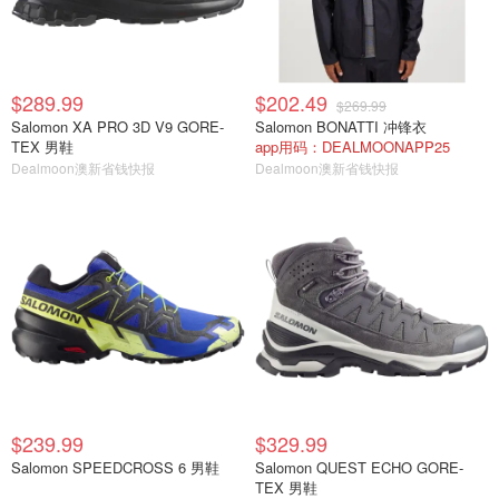
$289.99
$202.49
$269.99
Salomon XA PRO 3D V9 GORE-
Salomon BONATTI 冲锋衣
TEX 男鞋
app用码：DEALMOONAPP25
Dealmoon澳新省钱快报
Dealmoon澳新省钱快报
$239.99
$329.99
Salomon SPEEDCROSS 6 男鞋
Salomon QUEST ECHO GORE-
TEX 男鞋